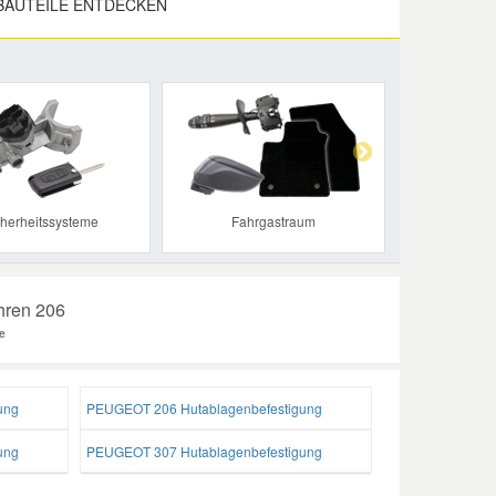
BAUTEILE ENTDECKEN
Next
cherheitssysteme
Fahrgastraum
Ihren 206
e
ung
PEUGEOT 206 Hutablagenbefestigung
ung
PEUGEOT 307 Hutablagenbefestigung