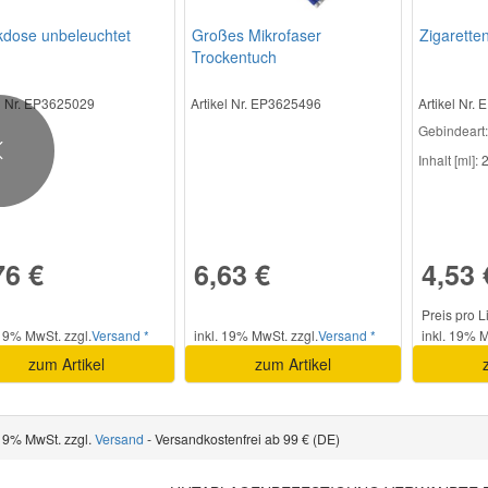
kdose unbeleuchtet
Großes Mikrofaser
Zigarette
Trockentuch
el Nr. EP3625029
Artikel Nr. EP3625496
Artikel Nr.
Gebindeart:
Previous
Inhalt [ml]:
2
76 €
6,63 €
4,53 
Preis pro L
 19% MwSt. zzgl.
Versand *
inkl. 19% MwSt. zzgl.
Versand *
inkl. 19% M
zum Artikel
zum Artikel
 19% MwSt. zzgl.
Versand
- Versandkostenfrei ab 99 € (DE)