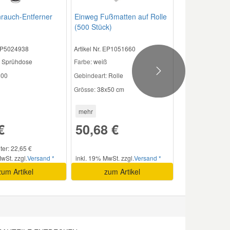
nrauch-Entferner
Einweg Fußmatten auf Rolle
(500 Stück)
 EP5024938
Artikel Nr. EP1051660
Sprühdose
Farbe:
weiß
Next
00
Gebindeart:
Rolle
Grösse:
38x50 cm
mehr
€
50,68 €
iter: 22,65 €
wSt. zzgl.
Versand *
inkl. 19% MwSt. zzgl.
Versand *
zum Artikel
zum Artikel