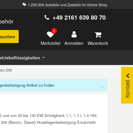
1.200.000 Autoteile und Zubehör im Online-Shop
+49 2161 639 80 70
ubehör
0
suchen
Merkzettel
Warenkorb
Anmelden
etriebsflüssigkeiten
den 206
Kontakt
×
nbefestigung Artikel zu finden
S und von 40 bis 130 KW Schrägheck 1.1, 1.1 i, 1.4 16V,
 206 (Benzin, Diesel) Hutablagenbefestigung Ersatzteile