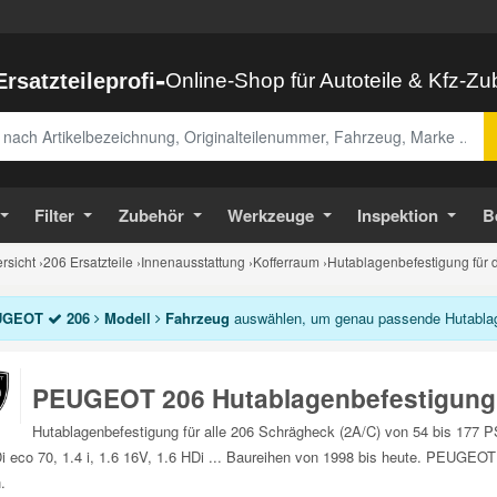
-
Ersatzteileprofi
Online-Shop für Autoteile & Kfz-Z
abe
Filter
Zubehör
Werkzeuge
Inspektion
B
sicht
›
206 Ersatzteile
›
Innenausstattung
›
Kofferraum
›
Hutablagenbefestigung für 
UGEOT
206
Modell
Fahrzeug
auswählen, um genau passende Hutablage
PEUGEOT 206 Hutablagenbefestigung
Hutablagenbefestigung für alle 206 Schrägheck (2A/C) von 54 bis 177 P
i eco 70, 1.4 i, 1.6 16V, 1.6 HDi ... Baureihen von 1998 bis heute. PEUGEOT
.