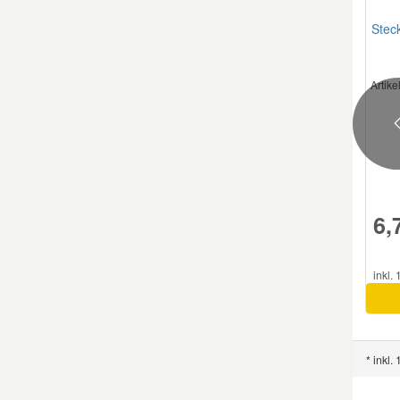
Stec
Mazda Ersatzteile
Artik
Mercedes Ersatzteile
Mini Ersatzteile
Mitsubishi Ersatzteile
6,
Nissan Ersatzteile
inkl.
Porsche Ersatzteile
Seat Ersatzteile
* inkl.
Skoda Ersatzteile