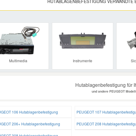
HUTABLAGENBEFESTIGUNG VERWANDTE 
Previous
Multimedia
Instrumente
Si
Hutablagenbefestigung für 
und andere PEUGEOT Modell
GEOT 106 Hutablagenbefestigung
PEUGEOT 107 Hutablagenbefestig
GEOT 206+ Hutablagenbefestigung
PEUGEOT 208 Hutablagenbefestig
GEOT 308 Hutablagenbefestigung