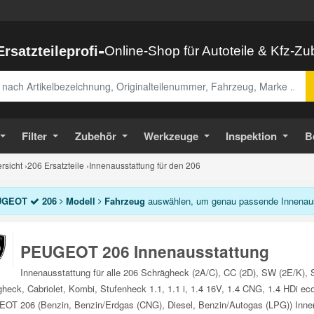
-
Ersatzteileprofi
Online-Shop für Autoteile & Kfz-Z
abe
Filter
Zubehör
Werkzeuge
Inspektion
B
sicht
›
206 Ersatzteile
›
Innenausstattung für den 206
UGEOT
206
Modell
Fahrzeug
auswählen, um genau passende Innenauss
PEUGEOT 206 Innenausstattung
Innenausstattung für alle 206 Schrägheck (2A/C), CC (2D), SW (2E/K),
heck, Cabriolet, Kombi, Stufenheck 1.1, 1.1 i, 1.4 16V, 1.4 CNG, 1.4 HDi eco 
T 206 (Benzin, Benzin/Erdgas (CNG), Diesel, Benzin/Autogas (LPG)) Innena