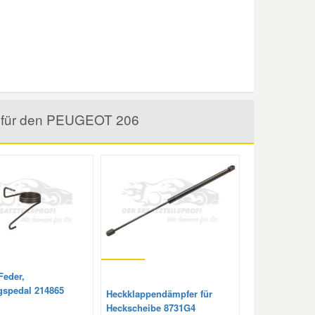
el für den PEUGEOT 206
Feder,
spedal 214865
Heckklappendämpfer für
Heckscheibe 8731G4