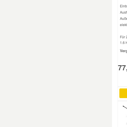
Einb
Ausf
Auße
elek
Für 
1.6 
Ver
77