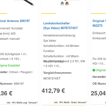
ginal Antenne 656197
Original 
Lenkstockschalter
962273
(Sys.Valeo) 96787374XT
nnenart: Kurzstab
Einbauort:
e [mm]: 420
Herstellereinschränkung:
Einbauseit
iebsart: manuell
Sys.Valeo
Schalterfunktion: mit Blinker-
Funktion
206 Schrägheck 1.4 i,
Schalterfunktion : mit Wisch-
enheck 1.6 16V...
Für 206 Sc
Für 206 Schrägheck 2.0 RC, SW
Wasch-Funktion
HDi 110...
iginal Ersatzteil
1.6 HDi 110...
Original 
teller
: Citroen / Peugeot /
Vergleichsnummer:
l
Hersteller
96787374XT
Nummer:
656197
OE-Numm
412,79 €
,36 €
25,04
inkl. 19% MwSt. Gratis Versand *
inkl. 19% MwSt.zzgl. Versand *