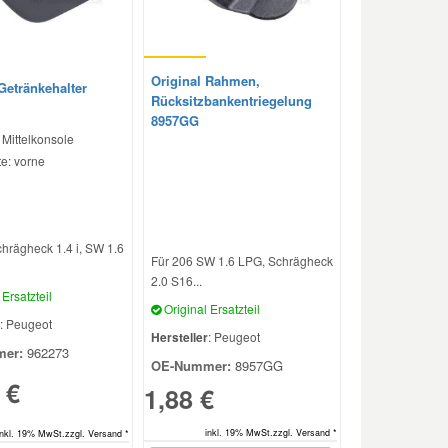
Original Rahmen,
Getränkehalter
Rücksitzbankentriegelung
8957GG
 Mittelkonsole
e: vorne
hrägheck 1.4 i, SW 1.6
Für 206 SW 1.6 LPG, Schrägheck
2.0 S16...
Ersatzteil
Original Ersatzteil
: Peugeot
Hersteller
: Peugeot
er:
962273
OE-Nummer:
8957GG
 €
1,88 €
inkl. 19% MwSt.zzgl. Versand *
inkl. 19% MwSt.zzgl. Versand *