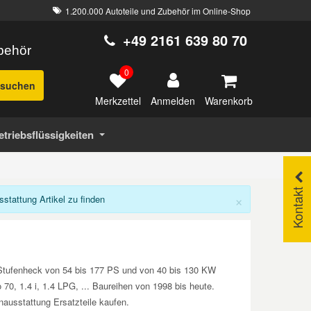
1.200.000 Autoteile und Zubehör im Online-Shop
+49 2161 639 80 70
ubehör
0
suchen
Merkzettel
Warenkorb
Anmelden
etriebsflüssigkeiten
Kontakt
×
tattung Artikel zu finden
 Stufenheck von 54 bis 177 PS und von 40 bis 130 KW
70, 1.4 i, 1.4 LPG, ... Baureihen von 1998 bis heute.
usstattung Ersatzteile kaufen.