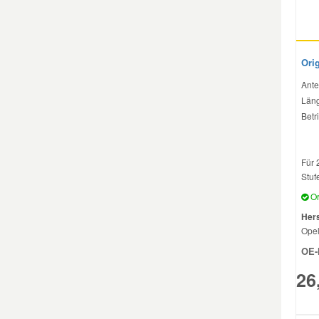
Ori
Ante
Läng
Betr
Für 
Stuf
Or
Hers
Ope
OE-
26