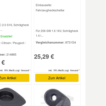
Einbauseite:
Fahrzeugheckscheibe
C 2.0 S16, Schrägheck
..
Für 206 SW 1.6 16V, Schrägheck
1.4 i...
Ersatzteil
Vergleichsnummer:
8731G4
: Citroen / Peugeot /
25,29 €
er:
214865
 €
inkl. 19% MwSt.zzgl. Versand *
inkl. 19% MwSt.zzgl. Versand *
Zum Artikel
Zum Artikel