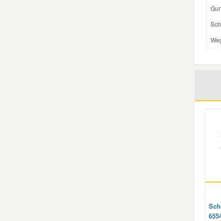
Gur
Sch
Smart Ersatzteile
Weg
Suzuki Ersatzteile
Toyota Ersatzteile
Vauxhall Ersatzteile
Volvo Ersatzteile
Scha
655