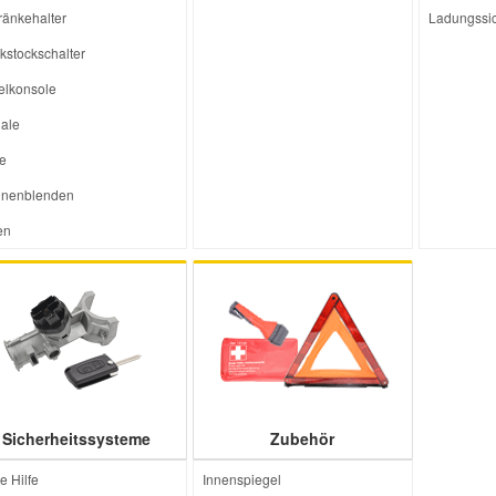
ränkehalter
Ladungssi
kstockschalter
telkonsole
ale
ze
nenblenden
en
Sicherheitssysteme
Zubehör
e Hilfe
Innenspiegel