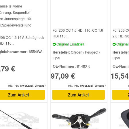
auseite: vorne
ührung: Sequentiell
n-/Innenspiegel: für
tr.Spiegelverstellung
Für 206 CC 1.6 HDi 110, CC 1.6
Für 206 C
HDi 110...
2.0 HDI 90.
206 CC 1.6 16V, Schrägheck
HDi 110...
Original Ersatzteil
Original 
gleichsnummer:
6554WA
Hersteller
: Citroen / Peugeot /
Hersteller
Opel
Opel
,79 €
OE-Nummer:
8148XK
OE-Numm
97,09 €
15,54
inkl. 19% MwSt.zzgl. Versand *
inkl. 19% MwSt.zzgl. Versand *
Zum Artikel
Zum Artikel