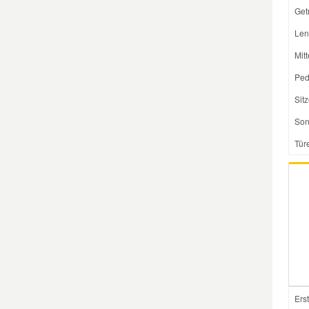
Get
Mazda Ersatzteile
Len
Mit
Mercedes Ersatzteile
Ped
Sit
Mini Ersatzteile
Son
Tür
Mitsubishi Ersatzteile
Nissan Ersatzteile
Porsche Ersatzteile
Seat Ersatzteile
Erst
Skoda Ersatzteile