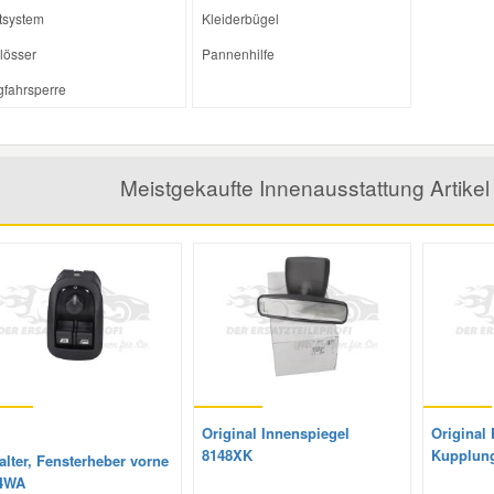
tsystem
Kleiderbügel
lösser
Pannenhilfe
fahrsperre
Meistgekaufte Innenausstattung Artik
Original Innenspiegel
Original 
8148XK
Kupplung
lter, Fensterheber vorne
4WA