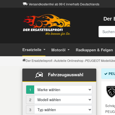
Versandkostenfrei ab 99 € innerhalb Deutschlands
Der 
Alle Autoteile
Alle Betriebsflüssigkeiten
Alle Chemieprodukte
Alle Getriebeöle
Alle Motoröle
Alles in Räder & Reifen
Alles in Werkzeuge
Alles in Kfz-Zubehör
Citroen Ersatzteile
Kontakt
Sucheing
Achsantrieb
Automatikgetriebeöl
Castrol Motoröle
Ganzjahresreifen
Arbeitsleuchten
Anhängerkupplung
Additive
Bremsenreiniger
Peugeot Ersatzteile
Versandinformationen
Auspuffteile
Retouren & Garantie
Schaltgetriebeöl
Elf Motoröle
Radzierblenden / Kappen
Auspuffinstandsetzung
Auto Abdeckungen
Bremsflüssigkeit
Härter & Spachtelmasse
Renault Ersatzteile
Ersatzteile
Motoröl
Radkappen & Felgen
Über uns
Bremsen Ersatzteile
Der Ersatzteileprofi
›
Autoteile Onlineshop
›
PEUGEOT Modellüber
Eurorepar Motoröle
Winterreifen
Autobatterie Zubehör
Autoelektronik
Chemie
Klebe- & Dichtstoffe
Opel Ersatzteile
Barrierefreiheit
Elektrik und Elektronik
PE
Fahrzeugauswahl
Klassiker Motoröle
Bremsenwerkzeuge
Autolack
Klimaanlagenreiniger
Getriebeöle
Ford Ersatzteile
Impressum
Fahrwerksteile
1
Petronas Motoröle
Dichtungen
Autozubehör für Innenraum
Korrosionsschutz
Hydraulikflüssigkeit
Fiat Ersatzteile
Filter
2
Schräg
Rowe Motoröle
Drahtbürsten & Feilen
Batterien
Kühlmittel
Motoröle
Dacia Ersatzteile
3
Getriebe Kupplung
PEUGEO