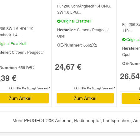
Für 206 SchrÃ¤gheck 1.4 CNG,
SW 1.6 LPG...
Original Ersatzteil
Für 206 S
206 SW 1.6 HDi 110,
Hersteller
: Citroen / Peugeot /
110...
enheck 1.4...
Opel
Original 
iginal Ersatzteil
OE-Nummer:
6562X2
Hersteller
teller
: Citroen / Peugeot /
Opel
l
OE-Numm
24,67 €
Nummer:
6561WC
26,54
,39 €
inkl. 19% MwSt.zzgl. Versand *
inkl. 19% MwSt.zzgl. Versand *
Zum Artikel
Zum Artikel
Mehr PEUGEOT 206 Antenne, Radioadapter, Lautsprecher , Ante