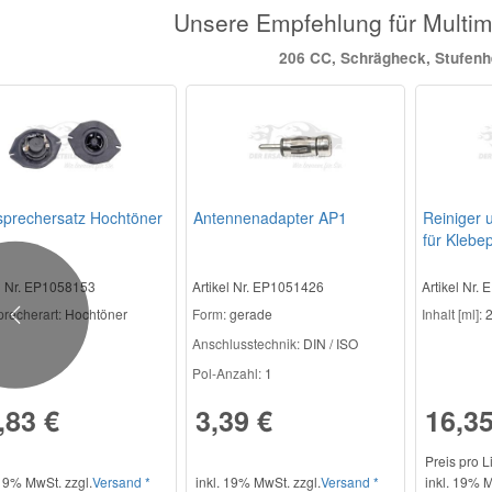
Unsere Empfehlung für Mult
206 CC, Schrägheck, Stufen
sprechersatz Hochtöner
Antennenadapter AP1
Reiniger 
für Klebep
Regensen
el Nr. EP1058153
Artikel Nr. EP1051426
Artikel Nr.
recherart:
Hochtöner
Form:
gerade
Inhalt [ml]:
2
Previous
Anschlusstechnik:
DIN / ISO
Pol-Anzahl:
1
,83 €
3,39 €
16,35
Preis pro L
 19% MwSt. zzgl.
Versand *
inkl. 19% MwSt. zzgl.
Versand *
inkl. 19% M