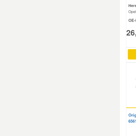
Hers
Ope
Smart Ersatzteile
OE-
26
Suzuki Ersatzteile
Toyota Ersatzteile
Vauxhall Ersatzteile
Volvo Ersatzteile
Ori
656