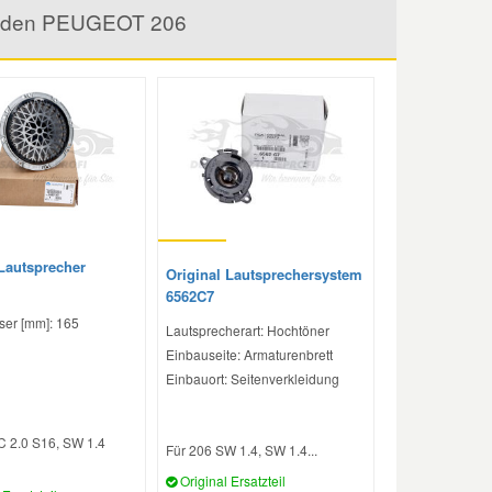
für den PEUGEOT 206
 Lautsprecher
Original Lautsprechersystem
6562C7
er [mm]: 165
Lautsprecherart: Hochtöner
Einbauseite: Armaturenbrett
Einbauort: Seitenverkleidung
C 2.0 S16, SW 1.4
Für 206 SW 1.4, SW 1.4...
Original Ersatzteil