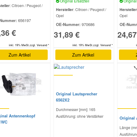
Original Ersatzteil
Original 
teller
: Citroen / Peugeot /
Hersteller
: Citroen / Peugeot /
Hersteller
l
Opel
Opel
Nummer:
656197
OE-Nummer:
970686
OE-Numm
,36 €
31,89 €
24,67
inkl. 19% MwSt.zzgl. Versand *
inkl. 19% MwSt.zzgl. Versand *
Zum Artikel
Zum Artikel
Original Lautsprecher
6562X2
Durchmesser [mm]: 165
ginal Antennenkopf
Ausführung: ohne Verstärker
Original
1WC
Länge (mm
Ausführun