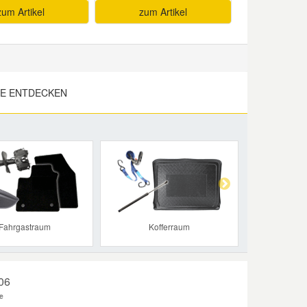
zum Artikel
zum Artikel
LE ENTDECKEN
Next
Fahrgastraum
Kofferraum
206
e