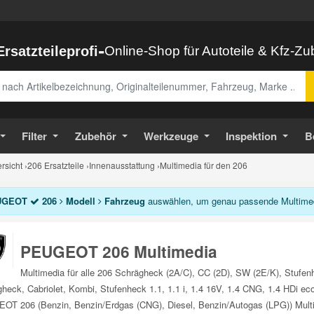
-
Ersatzteileprofi
Online-Shop für Autoteile & Kfz-Z
abe
Filter
Zubehör
Werkzeuge
Inspektion
B
sicht
›
206 Ersatzteile
›
Innenausstattung
›
Multimedia für den 206
UGEOT
206
Modell
Fahrzeug
auswählen, um genau passende Multimedi
PEUGEOT 206 Multimedia
Multimedia für alle 206 Schrägheck (2A/C), CC (2D), SW (2E/K), Stufe
heck, Cabriolet, Kombi, Stufenheck 1.1, 1.1 i, 1.4 16V, 1.4 CNG, 1.4 HDi eco 
T 206 (Benzin, Benzin/Erdgas (CNG), Diesel, Benzin/Autogas (LPG)) Multim