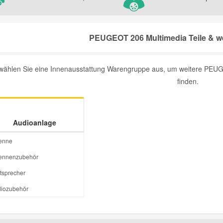
PEUGEOT 206 Multimedia Teile & we
 wählen Sie eine Innenausstattung Warengruppe aus, um weitere PEUGE
finden.
Audioanlage
enne
ennenzubehör
tsprecher
iozubehör