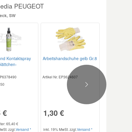
imedia PEUGEOT
heck, SW
und Kontaktspray
Arbeitshandschuhe gelb Gr.8
lättchen-
sor
 EP6378490
Artikel Nr. EP3624607
50
Next
 €
1,30 €
iter: 65,40 €
wSt. zzgl.
Versand *
inkl. 19% MwSt. zzgl.
Versand *