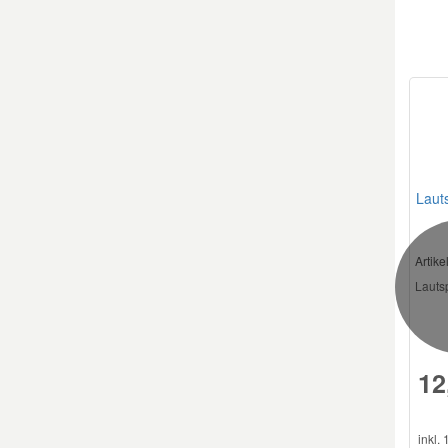
Laut
Artik
Lautsp
12
inkl.