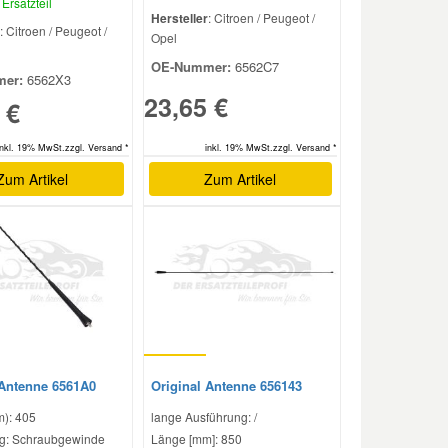
Ersatzteil
Hersteller
: Citroen / Peugeot /
: Citroen / Peugeot /
Opel
OE-Nummer:
6562C7
er:
6562X3
23,65 €
 €
inkl. 19% MwSt.zzgl. Versand *
inkl. 19% MwSt.zzgl. Versand *
Zum Artikel
Zum Artikel
 Antenne 6561A0
Original Antenne 656143
): 405
lange Ausführung: /
g: Schraubgewinde
Länge [mm]: 850