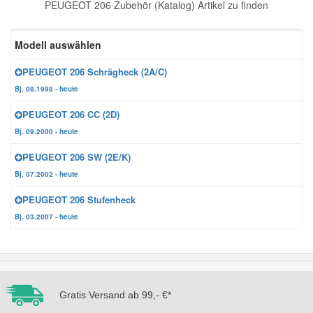
PEUGEOT 206 Zubehör (Katalog) Artikel zu finden
Reparatur-Zubehör
Schlüsselgehäuse
Daewoo Ersatzteile
Scheibenreinigung
Modell auswählen
Karosserie Werkzeug
Werkstattbedarf
Daihatsu Ersatzteile
Zündanlage und Glühanlage
PEUGEOT 206 Schrägheck (2A/C)
Bj. 08.1998 - heute
Winter-Autozubehör
Dodge Ersatzteile
PEUGEOT 206 CC (2D)
Bj. 09.2000 - heute
Honda Ersatzteile
PEUGEOT 206 SW (2E/K)
Bj. 07.2002 - heute
Hyundai Ersatzteile
PEUGEOT 206 Stufenheck
Bj. 03.2007 - heute
Jeep Ersatzteile
Kia Ersatzteile
Gratis Versand ab 99,- €*
Lancia Ersatzteile