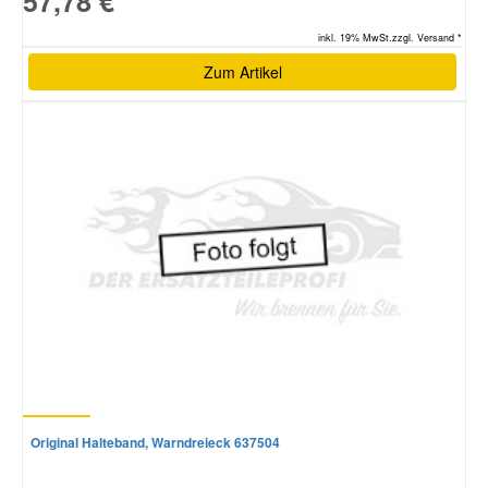
57,78 €
inkl. 19% MwSt.zzgl. Versand *
Zum Artikel
Original Halteband, Warndreieck 637504