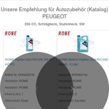
Unsere Empfehlung für Autozubehör (Katalog)
PEUGEOT
206 CC, Schrägheck, Stufenheck, SW
ROWE Hightec Synt RS SAE 5W-30
ROWE Motoröl Hightec Synt RSI SAE
HC-FO
5W-40 - 5 Liter
Artikel Nr. EP6403278
Artikel Nr. EP5060745
Hersteller
: ROWE
Hersteller
: ROWE
Hersteller:
ROWE
Hersteller:
ROWE
Previous
Next
Inhalt [Liter]:
1
Inhalt [Liter]:
5
Gebindeart:
Dose
Gebindeart:
Kanister