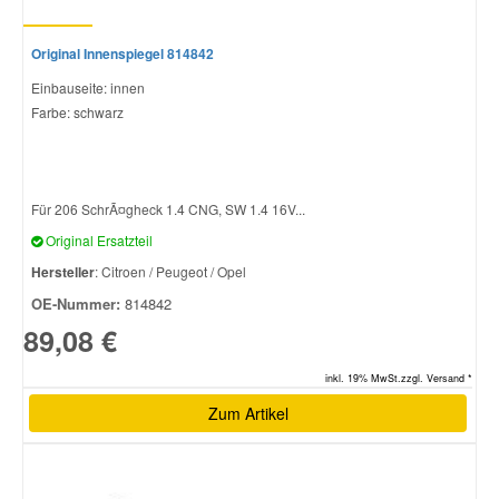
Original Innenspiegel 814842
Einbauseite: innen
Farbe: schwarz
Für 206 SchrÃ¤gheck 1.4 CNG, SW 1.4 16V...
Original Ersatzteil
Hersteller
: Citroen / Peugeot / Opel
OE-Nummer:
814842
89,08 €
inkl. 19% MwSt.zzgl. Versand *
Zum Artikel