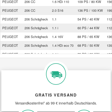
PEUGEOT
206 CC
1.6 HDi 110
109 PS / 80 KW
156
PEUGEOT
206 CC
2.0 S16
136 PS / 100 KW
199
PEUGEOT
206 Schrägheck
1.1
54 PS / 40 KW
112
PEUGEOT
206 Schrägheck
1.1 i
60 PS / 44 KW
112
PEUGEOT
206 Schrägheck
1.4 16V
88 PS / 65 KW
136
PEUGEOT
206 Schrägheck
1.4 HDi eco 70
68 PS / 50 KW
139
PEUGEOT
206 Schrägheck
1.4 i
75 PS / 55 KW
136
PEUGEOT
206 Schrägheck
1.6 16V
109 PS / 80 KW
158
PEUGEOT
206 Schrägheck
1.6 HDi 110
109 PS / 80 KW
156
PEUGEOT
206 Schrägheck
1.6 i
89 PS / 65 KW
158
PEUGEOT
206 Schrägheck
1.9 D
69 PS / 51 KW
186
GRATIS VERSAND
PEUGEOT
206 Schrägheck
2.0 HDI 90
90 PS / 66 KW
199
Versandkostenfrei* ab 99 € innerhalb Deutschlands.
PEUGEOT
206 Schrägheck
2.0 RC
177 PS / 130 KW
199