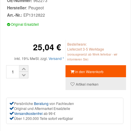
OE-Nummer:
962273
Hersteller
: Peugeot
Mazda Ersatzteile
Art.-Nr.:
EP1312822
Original Ersatzteil
Mercedes Ersatzteile
25,04 €
Bestellware:
Mini Ersatzteile
Lieferzeit 3-5 Werktage
(vorausgesetzt ab Werk lieferbar - wir
inkl. 19% MwSt. zzgl.
Versand *
informieren Sie)
Mitsubishi Ersatzteile
in den Warenkorb
Nissan Ersatzteile
Artikel merken
Porsche Ersatzteile
Persönliche
Beratung
von Fachleuten
Original und Aftermarket Ersatzteile
Seat Ersatzteile
Versandkostenfrei
ab 99 €
Über 1.200.000 Teile sofort verfügbar
Skoda Ersatzteile