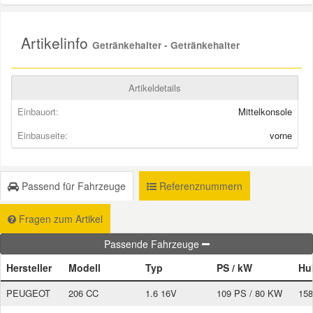
Smart Ersatzteile
Artikelinfo
Getränkehalter - Getränkehalter
Suzuki Ersatzteile
Artikeldetails
Einbauort:
Mittelkonsole
Toyota Ersatzteile
Einbauseite:
vorne
Vauxhall Ersatzteile
Passend für Fahrzeuge
Referenznummern
Volvo Ersatzteile
Fragen zum Artikel
Passende Fahrzeuge
Hersteller
Modell
Typ
PS / kW
Hu
PEUGEOT
206 CC
1.6 16V
109 PS / 80 KW
158