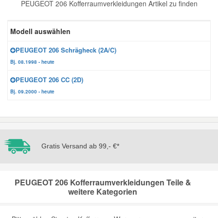
PEUGEOT 206 Kofferraumverkleidungen Artikel zu finden
Reparatur-Zubehör
Schlüsselgehäuse
Daewoo Ersatzteile
Scheibenreinigung
Modell auswählen
Karosserie Werkzeug
Werkstattbedarf
Daihatsu Ersatzteile
Zündanlage und Glühanlage
PEUGEOT 206 Schrägheck (2A/C)
Bj. 08.1998 - heute
Winter-Autozubehör
Dodge Ersatzteile
PEUGEOT 206 CC (2D)
Bj. 09.2000 - heute
Honda Ersatzteile
Hyundai Ersatzteile
Gratis Versand ab 99,- €*
Jeep Ersatzteile
PEUGEOT 206 Kofferraumverkleidungen Teile &
Kia Ersatzteile
weitere Kategorien
Lancia Ersatzteile