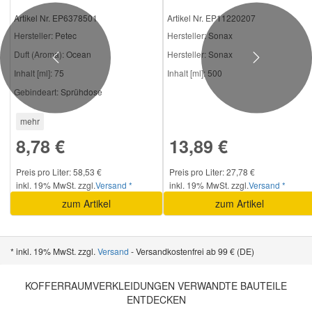
Artikel Nr. EP6378501
Artikel Nr. EP11220207
Hersteller
: Petec
Hersteller
: Sonax
Duft (Aroma):
Ocean
Hersteller:
Sonax
Previous
Next
Inhalt [ml]:
75
Inhalt [ml]:
500
Gebindeart:
Sprühdose
mehr
8,78 €
13,89 €
Preis pro Liter: 58,53 €
Preis pro Liter: 27,78 €
inkl. 19% MwSt. zzgl.
Versand *
inkl. 19% MwSt. zzgl.
Versand *
zum Artikel
zum Artikel
* inkl. 19% MwSt. zzgl.
Versand
- Versandkostenfrei ab 99 € (DE)
KOFFERRAUMVERKLEIDUNGEN VERWANDTE BAUTEILE
ENTDECKEN