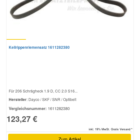
Keilrippenriemensatz 1611282380
Für 206 Schrägheck 1.9 D, CC 2.0 S16...
Hersteller
: Dayco / SKF / SNR / Optibelt
Vergleichsnummer:
1611282380
123,27 €
inkl. 19% MwSt. Gratis Versand *
Zum Artikel