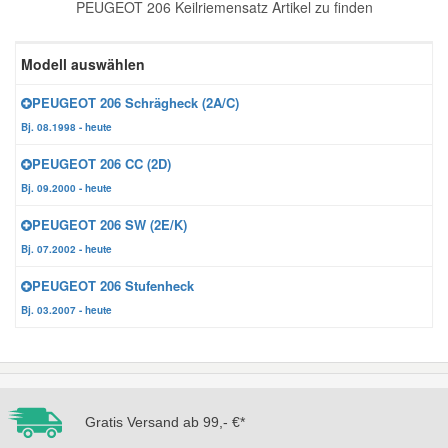
PEUGEOT 206 Keilriemensatz Artikel zu finden
Reparatur-Zubehör
Schlüsselgehäuse
Daewoo Ersatzteile
Scheibenreinigung
Modell auswählen
Karosserie Werkzeug
Werkstattbedarf
Daihatsu Ersatzteile
Zündanlage und Glühanlage
PEUGEOT 206 Schrägheck (2A/C)
Bj. 08.1998 - heute
Winter-Autozubehör
Dodge Ersatzteile
PEUGEOT 206 CC (2D)
Bj. 09.2000 - heute
Honda Ersatzteile
PEUGEOT 206 SW (2E/K)
Bj. 07.2002 - heute
Hyundai Ersatzteile
PEUGEOT 206 Stufenheck
Bj. 03.2007 - heute
Jeep Ersatzteile
Kia Ersatzteile
Gratis Versand ab 99,- €*
Lancia Ersatzteile