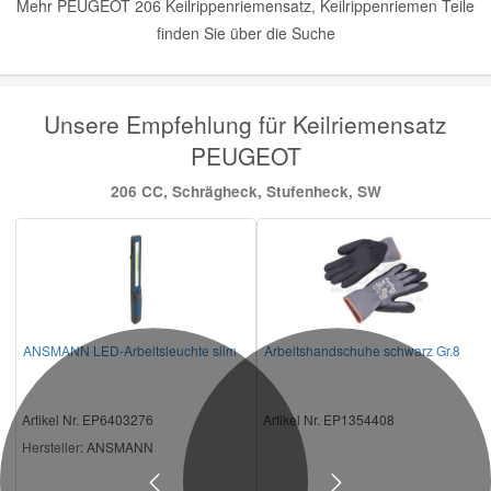
Mehr PEUGEOT 206 Keilrippenriemensatz, Keilrippenriemen Teile
finden Sie über die Suche
Unsere Empfehlung für Keilriemensatz
PEUGEOT
206 CC, Schrägheck, Stufenheck, SW
ANSMANN LED-Arbeitsleuchte slim
Arbeitshandschuhe schwarz Gr.8
Artikel Nr. EP6403276
Artikel Nr. EP1354408
Hersteller
: ANSMANN