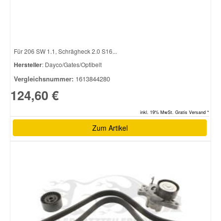
Smart Ersatzteile
Für 206 SW 1.1, Schrägheck 2.0 S16...
Suzuki Ersatzteile
Hersteller
: Dayco/Gates/Optibelt
Vergleichsnummer:
1613844280
Toyota Ersatzteile
124,60 €
Vauxhall Ersatzteile
inkl. 19% MwSt. Gratis Versand *
Zum Artikel
Volvo Ersatzteile