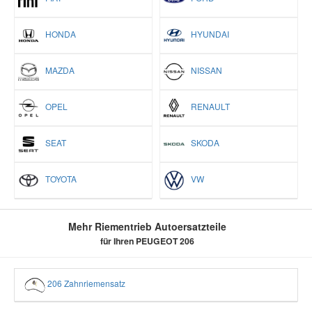
HONDA
HYUNDAI
MAZDA
NISSAN
OPEL
RENAULT
SEAT
SKODA
TOYOTA
VW
Mehr Riementrieb Autoersatzteile
für Ihren PEUGEOT 206
206 Zahnriemensatz