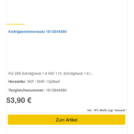
Keilrippenriemensatz 1613844580
Für 206 Schrägheck 1.6 HDi 110, Schrägheck 1.6 i...
Hersteller
: SKF / SNR / Optibelt
Vergleichsnummer:
1613844580
53,90 €
inkl. 19% MwSt.zzgl. Versand *
Zum Artikel