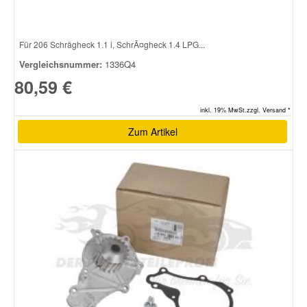
Für 206 Schrägheck 1.1 i, SchrÃ¤gheck 1.4 LPG...
Vergleichsnummer:
1336Q4
80,59 €
inkl. 19% MwSt.zzgl. Versand *
Zum Artikel