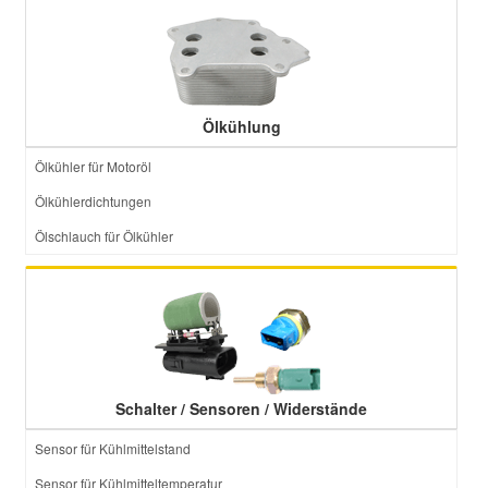
Smart Ersatzteile
Suzuki Ersatzteile
Ölkühlung
Ölkühler für Motoröl
Toyota Ersatzteile
Ölkühlerdichtungen
Ölschlauch für Ölkühler
Vauxhall Ersatzteile
Volvo Ersatzteile
Schalter / Sensoren / Widerstände
Sensor für Kühlmittelstand
Sensor für Kühlmitteltemperatur