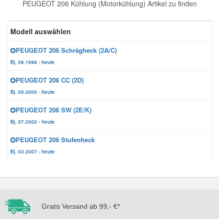
PEUGEOT 206 Kühlung (Motorkühlung) Artikel zu finden
Reparatur-Zubehör
Schlüsselgehäuse
Daewoo Ersatzteile
Scheibenreinigung
Modell auswählen
Karosserie Werkzeug
Werkstattbedarf
Daihatsu Ersatzteile
Zündanlage und Glühanlage
PEUGEOT 206 Schrägheck (2A/C)
Bj. 08.1998 - heute
Winter-Autozubehör
Dodge Ersatzteile
PEUGEOT 206 CC (2D)
Bj. 09.2000 - heute
Honda Ersatzteile
PEUGEOT 206 SW (2E/K)
Bj. 07.2002 - heute
Hyundai Ersatzteile
PEUGEOT 206 Stufenheck
Bj. 03.2007 - heute
Jeep Ersatzteile
Kia Ersatzteile
Gratis Versand ab 99,- €*
Lancia Ersatzteile