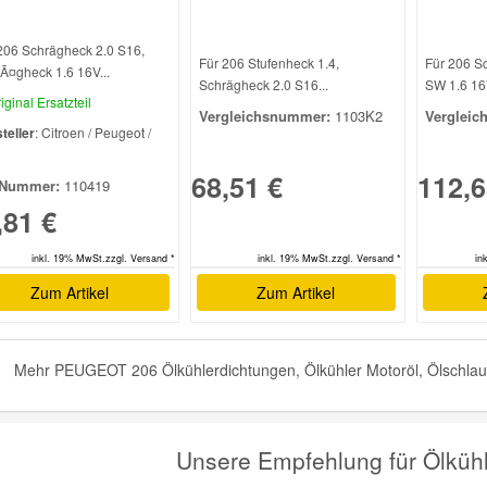
206 Schrägheck 2.0 S16,
Für 206 Stufenheck 1.4,
Für 206 S
Ã¤gheck 1.6 16V...
Schrägheck 2.0 S16...
SW 1.6 16V
iginal Ersatzteil
Vergleichsnummer:
1103K2
Vergleic
teller
: Citroen / Peugeot /
l
68,51 €
112,6
Nummer:
110419
,81 €
inkl. 19% MwSt.zzgl. Versand *
inkl. 19% MwSt.zzgl. Versand *
in
Zum Artikel
Zum Artikel
Mehr PEUGEOT 206 Ölkühlerdichtungen, Ölkühler Motoröl, Ölschlauch
Unsere Empfehlung für Ölk