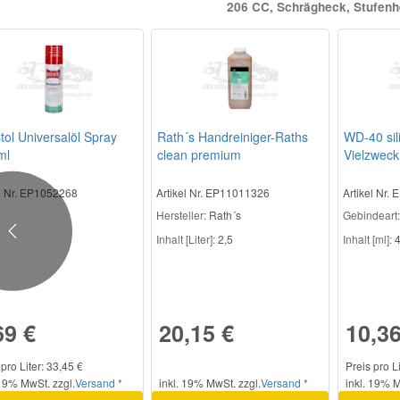
206 CC, Schrägheck, Stufen
stol Universalöl Spray
Rath´s Handreiniger-Raths
WD-40 sil
ml
clean premium
Vielzweck
el Nr. EP1052268
Artikel Nr. EP11011326
Artikel Nr.
Hersteller
: Rath´s
Gebindeart:
Previous
Inhalt [Liter]:
2,5
Inhalt [ml]:
4
69 €
20,15 €
10,36
 pro Liter: 33,45 €
Preis pro L
 19% MwSt. zzgl.
Versand *
inkl. 19% MwSt. zzgl.
Versand *
inkl. 19% M