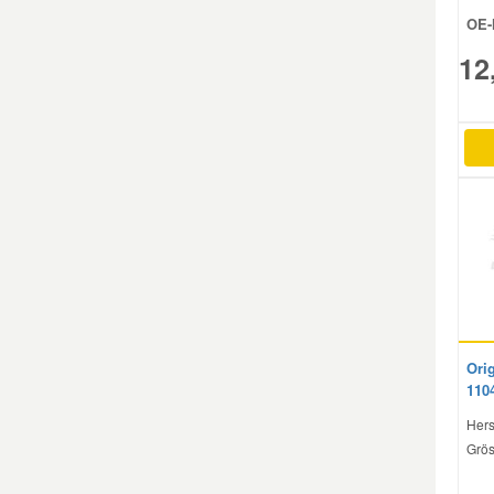
OE-
Smart Ersatzteile
12
Suzuki Ersatzteile
Toyota Ersatzteile
Vauxhall Ersatzteile
Volvo Ersatzteile
Orig
110
Hers
Grös