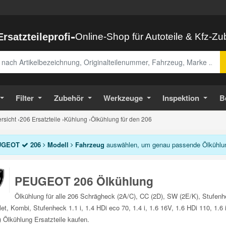
-
Ersatzteileprofi
Online-Shop für Autoteile & Kfz-Z
abe
Filter
Zubehör
Werkzeuge
Inspektion
B
sicht
›
206 Ersatzteile
›
Kühlung
›
Ölkühlung für den 206
UGEOT
206
Modell
Fahrzeug
auswählen, um genau passende Ölkühlung
PEUGEOT 206 Ölkühlung
Ölkühlung für alle 206 Schrägheck (2A/C), CC (2D), SW (2E/K), Stufe
let, Kombi, Stufenheck 1.1 i, 1.4 HDi eco 70, 1.4 i, 1.6 16V, 1.6 HDi 110, 1.
) Ölkühlung Ersatzteile kaufen.