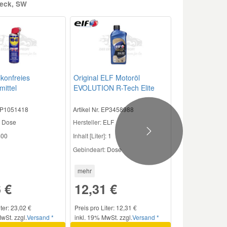
heck, SW
ikonfreies
Original ELF Motoröl
mittel
EVOLUTION R-Tech Elite
5W30 - 1 Liter T20001
 EP1051418
Artikel Nr. EP3458988
Dose
Hersteller:
ELF
Next
00
Inhalt [Liter]:
1
Gebindeart:
Dose
mehr
 €
12,31 €
iter: 23,02 €
Preis pro Liter: 12,31 €
wSt. zzgl.
Versand *
inkl. 19% MwSt. zzgl.
Versand *