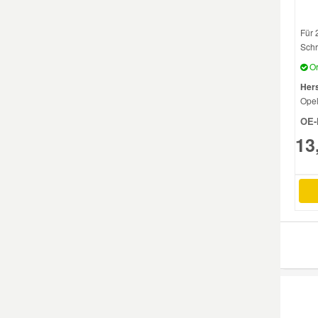
Für 
Schr
Or
Hers
Ope
OE-
13