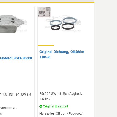
Original Dichtung, Ölkühler
110436
 Motoröl 9643796880
Für 206 SW 1.1, SchrÃ¤gheck
C 1.6 HDi 110, SW 1.6
1.6 16V...
Original Ersatzteil
hsnummer:
80
Hersteller
: Citroen / Peugeot /