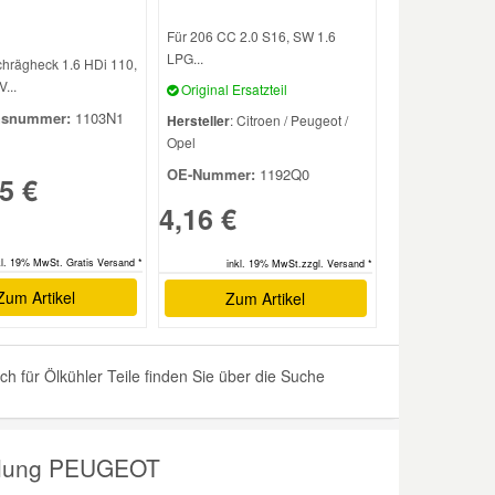
Für 206 CC 2.0 S16, SW 1.6
LPG...
chrägheck 1.6 HDi 110,
...
Original Ersatzteil
hsnummer:
1103N1
Hersteller
: Citroen / Peugeot /
Opel
OE-Nummer:
1192Q0
5 €
4,16 €
kl. 19% MwSt. Gratis Versand *
inkl. 19% MwSt.zzgl. Versand *
Zum Artikel
Zum Artikel
 für Ölkühler Teile finden Sie über die Suche
ühlung PEUGEOT