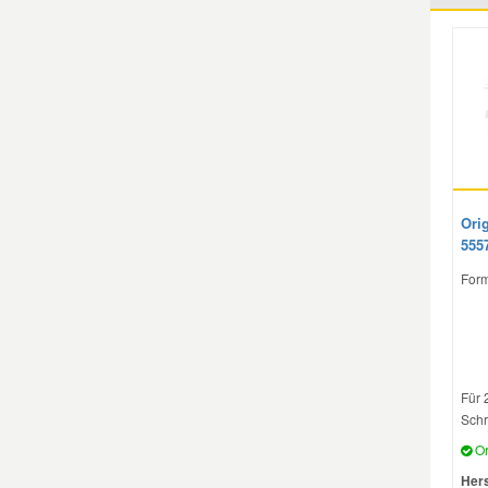
Mazda Ersatzteile
Mercedes Ersatzteile
Mini Ersatzteile
Orig
Mitsubishi Ersatzteile
555
Form
Nissan Ersatzteile
Porsche Ersatzteile
Für 
Seat Ersatzteile
Schr
Or
Hers
Skoda Ersatzteile