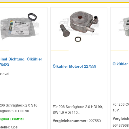
inal Dichtung, Ölkühler
Ölkühler
76423
Ölkühler Motoröl 227559
: oval
Für 206 C
206 Schrägheck 2.0 S16,
Für 206 Schrägheck 2.0 HDI 90,
16V...
ägheck 2.0 HDI 90...
SW 1.6 HDi 110...
Vergleic
iginal Ersatzteil
Vergleichsnummer:
227559
96437968
teller
: Opel