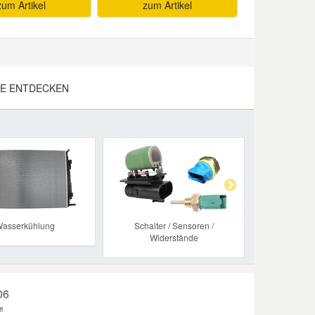
zum Artikel
zum Artikel
LE ENTDECKEN
Next
asserkühlung
Schalter / Sensoren /
Widerstände
06
e