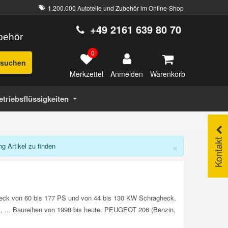
1.200.000 Autoteile und Zubehör im Online-Shop
+49 2161 639 80 70
ubehör
0
suchen
Merkzettel
Warenkorb
Anmelden
etriebsflüssigkeiten
Kontakt
×
 Artikel zu finden
nheck von 60 bis 177 PS und von 44 bis 130 KW Schrägheck,
6 i, ... Baureihen von 1998 bis heute. PEUGEOT 206 (Benzin,