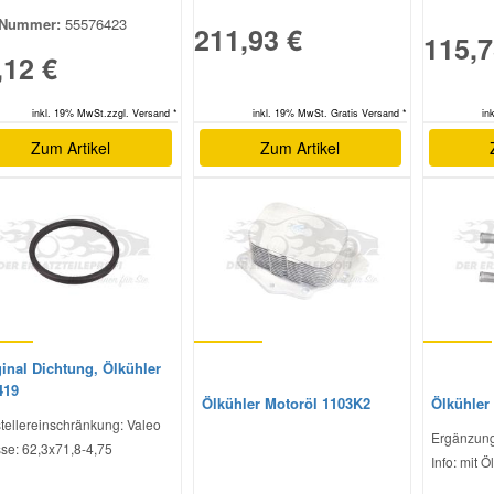
Nummer:
55576423
211,93 €
115,7
,12 €
inkl. 19% MwSt. Gratis Versand *
in
inkl. 19% MwSt.zzgl. Versand *
Zum Artikel
Zum Artikel
inal Dichtung, Ölkühler
419
Ölkühler Motoröl 1103K2
Ölkühler
tellereinschränkung: Valeo
Ergänzung
se: 62,3x71,8-4,75
Info: mit Ö