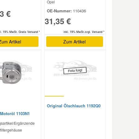
Opel
OE-Nummer:
110436
3 €
31,35 €
kl. 19% MwSt. Gratis Versand *
inkl. 19% MwSt.zzgl. Versand *
Zum Artikel
Zum Artikel
Original Ölschlauch 1192Q0
 Motoröl 1103N1
sartikel/Ergänzende
lfiltergehäuse