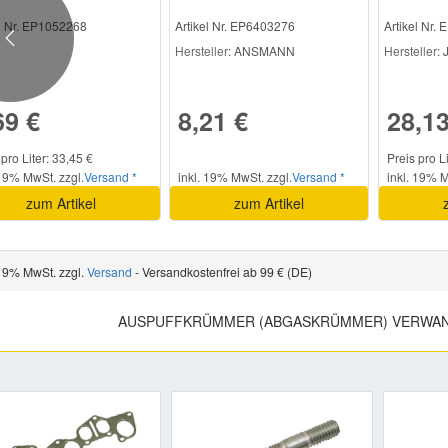
el Nr. EP1052268
Artikel Nr. EP6403276
Artikel Nr.
Previous
Hersteller
: ANSMANN
Hersteller
:
69 €
8,21 €
28,13
 pro Liter: 33,45 €
Preis pro L
 19% MwSt. zzgl.
Versand *
inkl. 19% MwSt. zzgl.
Versand *
inkl. 19% M
zum Artikel
zum Artikel
 19% MwSt. zzgl.
Versand
- Versandkostenfrei ab 99 € (DE)
AUSPUFFKRÜMMER (ABGASKRÜMMER) VERWAN
Previous