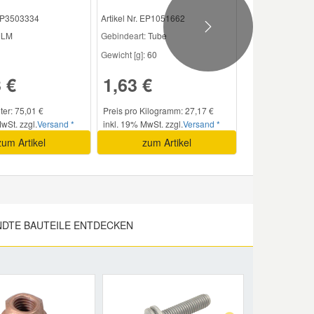
 EP3503334
Artikel Nr. EP1051662
Next
 JLM
Gebindeart:
Tube
Gewicht [g]:
60
 €
1,63 €
iter: 75,01 €
Preis pro Kilogramm: 27,17 €
wSt. zzgl.
Versand *
inkl. 19% MwSt. zzgl.
Versand *
zum Artikel
zum Artikel
DTE BAUTEILE ENTDECKEN
Next