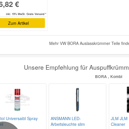
6,82 €
inkl. 19% MwSt. Gratis Versand *
Zum Artikel
Mehr VW BORA Auslasskrümmer Teile finde
Unsere Empfehlung für Auspuffkrüm
BORA , Kombi
stol Universalöl Spray
ANSMANN LED-
JLM JLM 
ml
Arbeitsleuchte slim
Cleaner