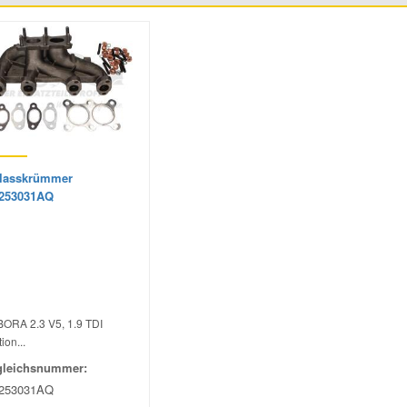
lasskrümmer
253031AQ
BORA 2.3 V5, 1.9 TDI
ion...
gleichsnummer:
253031AQ