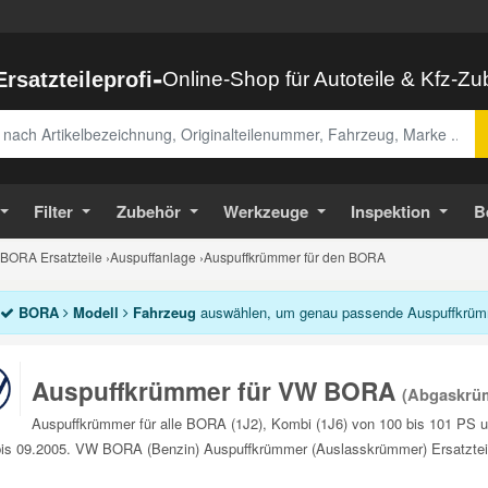
-
Ersatzteileprofi
Online-Shop für Autoteile & Kfz-Z
abe
Filter
Zubehör
Werkzeuge
Inspektion
B
BORA Ersatzteile
›
Auspuffanlage
›
Auspuffkrümmer für den BORA
BORA
Modell
Fahrzeug
auswählen, um genau passende Auspuffkrümme
Auspuffkrümmer für VW BORA
(Abgaskrü
Auspuffkrümmer für alle BORA (1J2), Kombi (1J6) von 100 bis 101 PS 
is 09.2005. VW BORA (Benzin) Auspuffkrümmer (Auslasskrümmer) Ersatzteil