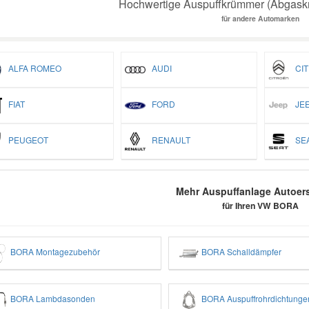
Hochwertige Auspuffkrümmer (Abgaskr
für andere Automarken
ALFA ROMEO
AUDI
CIT
FIAT
FORD
JEE
PEUGEOT
RENAULT
SEA
Mehr Auspuffanlage Autoers
für Ihren VW BORA
BORA Montagezubehör
BORA Schalldämpfer
BORA Lambdasonden
BORA Auspuffrohrdichtunge