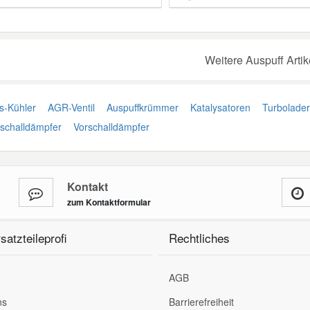
Weitere Auspuff Artik
-Kühler
AGR-Ventil
Auspuffkrümmer
Katalysatoren
Turbolader
lschalldämpfer
Vorschalldämpfer
Kontakt
zum Kontaktformular
satzteileprofi
Rechtliches
AGB
ns
Barrierefreiheit