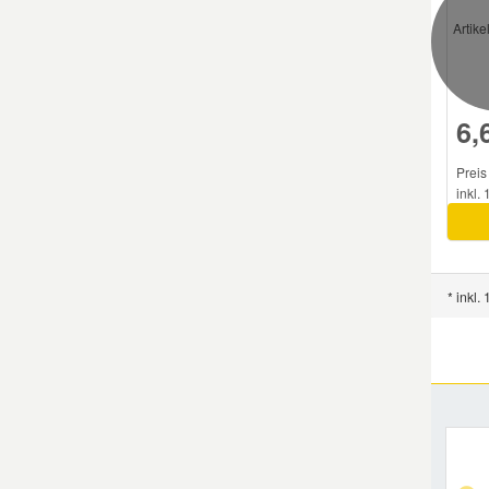
Artik
Smart Ersatzteile
Suzuki Ersatzteile
6,
Preis
Toyota Ersatzteile
inkl.
Vauxhall Ersatzteile
* inkl.
Volvo Ersatzteile