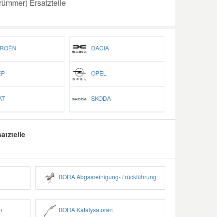
ümmer) Ersatzteile
ROËN
DACIA
P
OPEL
T
SKODA
atzteile
BORA Abgasreinigung- / rückführung
n
BORA Katalysatoren