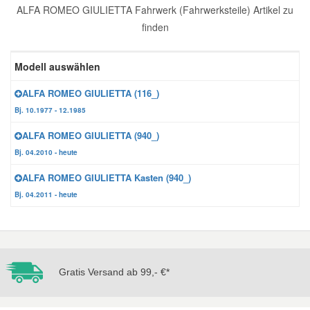
ALFA ROMEO GIULIETTA Fahrwerk (Fahrwerksteile) Artikel zu
Reparatur-Zubehör
Schlüsselgehäuse
Daewoo Ersatzteile
finden
Scheibenreinigung
Karosserie Werkzeug
Werkstattbedarf
Daihatsu Ersatzteile
Modell auswählen
Zündanlage und Glühanlage
ALFA ROMEO GIULIETTA (116_)
Winter-Autozubehör
Dodge Ersatzteile
Bj. 10.1977 - 12.1985
ALFA ROMEO GIULIETTA (940_)
Honda Ersatzteile
Bj. 04.2010 - heute
ALFA ROMEO GIULIETTA Kasten (940_)
Hyundai Ersatzteile
Bj. 04.2011 - heute
Jeep Ersatzteile
Kia Ersatzteile
Gratis Versand ab 99,- €*
Lancia Ersatzteile