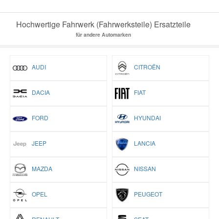
Hochwertige Fahrwerk (Fahrwerksteile) Ersatzteile
für andere Automarken
AUDI
CITROËN
DACIA
FIAT
FORD
HYUNDAI
JEEP
LANCIA
MAZDA
NISSAN
OPEL
PEUGEOT