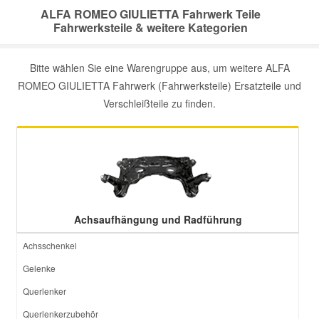
ALFA ROMEO GIULIETTA Fahrwerk Teile
Fahrwerksteile & weitere Kategorien
Mazda Ersatzteile
Bitte wählen Sie eine Warengruppe aus, um weitere ALFA
Mercedes Ersatzteile
ROMEO GIULIETTA Fahrwerk (Fahrwerksteile) Ersatzteile und
Verschleißteile zu finden.
Mini Ersatzteile
Mitsubishi Ersatzteile
Nissan Ersatzteile
Achsaufhängung und Radführung
Porsche Ersatzteile
Achsschenkel
Gelenke
Seat Ersatzteile
Querlenker
Querlenkerzubehör
Skoda Ersatzteile