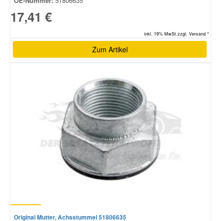
OE-Nummer:
51806635
17,41 €
inkl. 19% MwSt.zzgl. Versand *
Zum Artikel
Original Mutter, Achsstummel 51806635