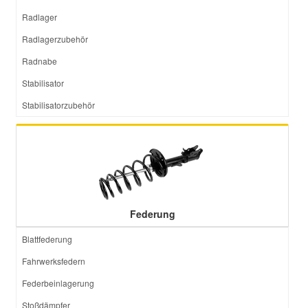
Radlager
Smart Ersatzteile
Radlagerzubehör
Radnabe
Suzuki Ersatzteile
Stabilisator
Stabilisatorzubehör
Toyota Ersatzteile
Vauxhall Ersatzteile
Volvo Ersatzteile
Federung
Blattfederung
Fahrwerksfedern
Federbeinlagerung
Stoßdämpfer