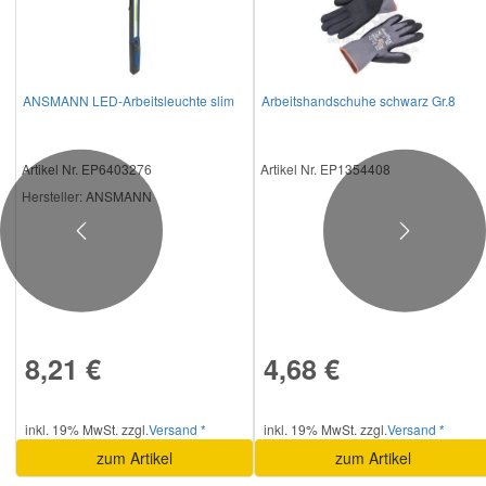
Smart Ersatzteile
ANSMANN LED-Arbeitsleuchte slim
Arbeitshandschuhe schwarz Gr.8
Suzuki Ersatzteile
Artikel Nr. EP6403276
Artikel Nr. EP1354408
Toyota Ersatzteile
Hersteller
: ANSMANN
Previous
Next
Vauxhall Ersatzteile
Volvo Ersatzteile
8,21 €
4,68 €
inkl. 19% MwSt. zzgl.
Versand *
inkl. 19% MwSt. zzgl.
Versand *
zum Artikel
zum Artikel