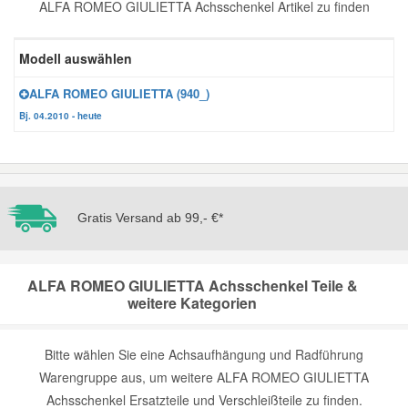
ALFA ROMEO GIULIETTA Achsschenkel Artikel zu finden
Reparatur-Zubehör
Schlüsselgehäuse
Daewoo Ersatzteile
Scheibenreinigung
Modell auswählen
Karosserie Werkzeug
Werkstattbedarf
Daihatsu Ersatzteile
Zündanlage und Glühanlage
ALFA ROMEO GIULIETTA (940_)
Bj. 04.2010 - heute
Winter-Autozubehör
Dodge Ersatzteile
Honda Ersatzteile
Gratis Versand ab 99,- €*
Hyundai Ersatzteile
ALFA ROMEO GIULIETTA Achsschenkel Teile &
Jeep Ersatzteile
weitere Kategorien
Kia Ersatzteile
Bitte wählen Sie eine Achsaufhängung und Radführung
Warengruppe aus, um weitere ALFA ROMEO GIULIETTA
Lancia Ersatzteile
Achsschenkel Ersatzteile und Verschleißteile zu finden.