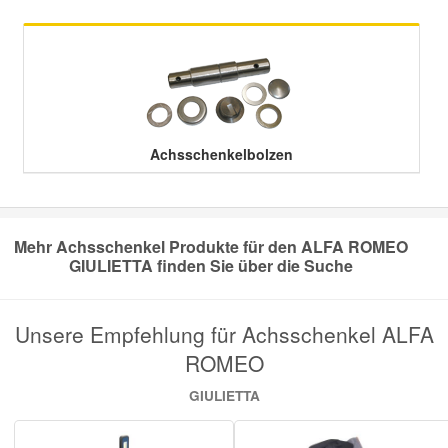
Mazda Ersatzteile
Mercedes Ersatzteile
Achsschenkelbolzen
Mini Ersatzteile
Mitsubishi Ersatzteile
Mehr Achsschenkel Produkte für den ALFA ROMEO
GIULIETTA finden Sie über die Suche
Nissan Ersatzteile
Porsche Ersatzteile
Unsere Empfehlung für Achsschenkel ALFA
ROMEO
Seat Ersatzteile
GIULIETTA
Skoda Ersatzteile