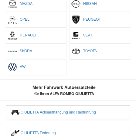
MAZDA
NISSAN
OPEL
PEUGEOT
RENAULT
SEAT
SKODA
TOYOTA
VW
Mehr Fahrwerk Autoersatzteile
für Ihren ALFA ROMEO GIULIETTA
GIULIETTA Achsaufhängung und Radführung
GIULIETTA Federung