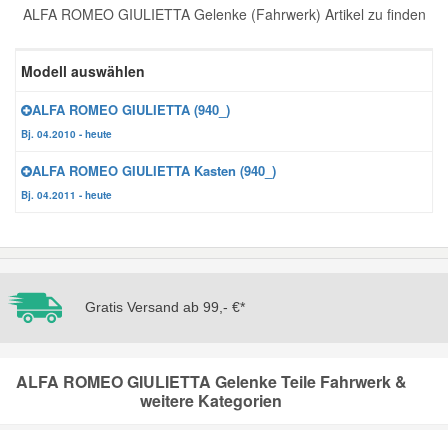
ALFA ROMEO GIULIETTA Gelenke (Fahrwerk) Artikel zu finden
Reparatur-Zubehör
Schlüsselgehäuse
Daewoo Ersatzteile
Scheibenreinigung
Modell auswählen
Karosserie Werkzeug
Werkstattbedarf
Daihatsu Ersatzteile
Zündanlage und Glühanlage
ALFA ROMEO GIULIETTA (940_)
Bj. 04.2010 - heute
Winter-Autozubehör
Dodge Ersatzteile
ALFA ROMEO GIULIETTA Kasten (940_)
Bj. 04.2011 - heute
Honda Ersatzteile
Hyundai Ersatzteile
Gratis Versand ab 99,- €*
Jeep Ersatzteile
Kia Ersatzteile
ALFA ROMEO GIULIETTA Gelenke Teile Fahrwerk &
weitere Kategorien
Lancia Ersatzteile