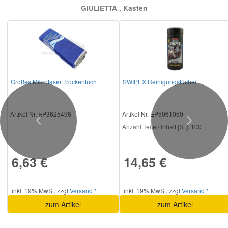
GIULIETTA , Kasten
Smart Ersatzteile
Suzuki Ersatzteile
Großes Mikrofaser Trockentuch
SWIPEX Reinigungstücher
Toyota Ersatzteile
Vauxhall Ersatzteile
Artikel Nr. EP3625496
Artikel Nr. EP5061050
Previous
Next
Anzahl Teile / Inhalt [St.]:
100
Volvo Ersatzteile
6,63 €
14,65 €
inkl. 19% MwSt. zzgl.
Versand *
inkl. 19% MwSt. zzgl.
Versand *
zum Artikel
zum Artikel