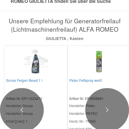
ROMEO GIULIETTA finden Sie über die Suche
Mazda Ersatzteile
Unsere Empfehlung für Generatorfreilauf
(Lichtmaschinenfreilauf) ALFA ROMEO
Mercedes Ersatzteile
GIULIETTA , Kasten
Mini Ersatzteile
Mitsubishi Ersatzteile
Nissan Ersatzteile
Sonax Felgen Beast 1 l
Petec Fettspray weiß
Porsche Ersatzteile
Artikel Nr. EP11222472
Artikel Nr. EP3658891
Hersteller
: Sonax
Hersteller
: Petec
Seat Ersatzteile
Previous
Next
Hersteller:
Sonax
Hersteller:
PETEC
Inhalt [Liter]:
1
Herst.-Nr.:
70250
Skoda Ersatzteile
Inhalt [ml]:
500