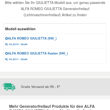
Bitte wählen Sie Ihr GIULIETTA Modell aus, um genau passende
Reparatur-Zubehör
Schlüsselgehäuse
ALFA ROMEO GIULIETTA Generatorfreilauf
Daewoo Ersatzteile
Scheibenreinigung
(Lichtmaschinenfreilauf) Artikel zu finden
Karosserie Werkzeug
Werkstattbedarf
Daihatsu Ersatzteile
Zündanlage und Glühanlage
Modell auswählen
Winter-Autozubehör
Dodge Ersatzteile
ALFA ROMEO GIULIETTA (940_)
Bj. 04.2010 - heute
Honda Ersatzteile
ALFA ROMEO GIULIETTA Kasten (940_)
Bj. 04.2011 - heute
Hyundai Ersatzteile
Jeep Ersatzteile
Gratis Versand ab 99,- €*
Kia Ersatzteile
Mehr Generatorfreilauf Produkte für den ALFA
Lancia Ersatzteile