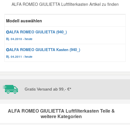
ALFA ROMEO GIULIETTA Luftfilterkasten Artikel zu finden
Reparatur-Zubehör
Schlüsselgehäuse
Daewoo Ersatzteile
Scheibenreinigung
Modell auswählen
Karosserie Werkzeug
Werkstattbedarf
Daihatsu Ersatzteile
Zündanlage und Glühanlage
ALFA ROMEO GIULIETTA (940_)
Bj. 04.2010 - heute
Winter-Autozubehör
Dodge Ersatzteile
ALFA ROMEO GIULIETTA Kasten (940_)
Bj. 04.2011 - heute
Honda Ersatzteile
Hyundai Ersatzteile
Gratis Versand ab 99,- €*
Jeep Ersatzteile
Kia Ersatzteile
ALFA ROMEO GIULIETTA Luftfilterkasten Teile &
weitere Kategorien
Lancia Ersatzteile