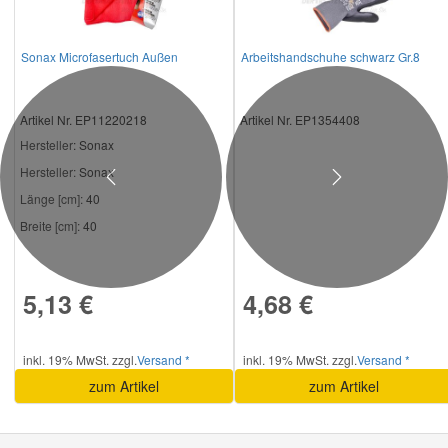
Sonax Microfasertuch Außen
Arbeitshandschuhe schwarz Gr.8
Artikel Nr. EP11220218
Artikel Nr. EP1354408
Hersteller
: Sonax
Hersteller:
Sonax
Previous
Next
Länge [cm]:
40
Breite [cm]:
40
5,13 €
4,68 €
inkl. 19% MwSt. zzgl.
Versand *
inkl. 19% MwSt. zzgl.
Versand *
zum Artikel
zum Artikel