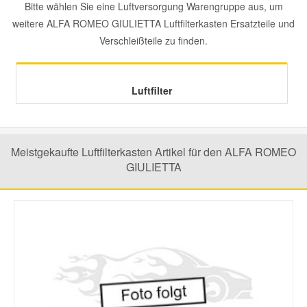
Bitte wählen Sie eine Luftversorgung Warengruppe aus, um
weitere ALFA ROMEO GIULIETTA Luftfilterkasten Ersatzteile und
Mazda Ersatzteile
Verschleißteile zu finden.
Mercedes Ersatzteile
Luftfilter
Mini Ersatzteile
Mitsubishi Ersatzteile
Meistgekaufte Luftfilterkasten Artikel für den ALFA ROMEO
GIULIETTA
Nissan Ersatzteile
Porsche Ersatzteile
Seat Ersatzteile
Skoda Ersatzteile