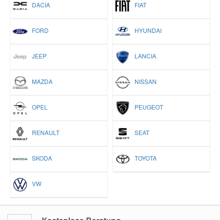
DACIA
FIAT
Smart Ersatzteile
FORD
HYUNDAI
Suzuki Ersatzteile
JEEP
LANCIA
Toyota Ersatzteile
MAZDA
NISSAN
OPEL
PEUGEOT
Vauxhall Ersatzteile
RENAULT
SEAT
Volvo Ersatzteile
SKODA
TOYOTA
VW