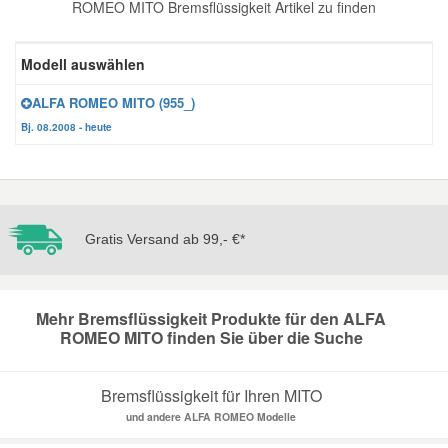
ROMEO MITO Bremsflüssigkeit Artikel zu finden
Reparatur-Zubehör
Schlüsselgehäuse
Daewoo Ersatzteile
Scheibenreinigung
Modell auswählen
Karosserie Werkzeug
Werkstattbedarf
Daihatsu Ersatzteile
Zündanlage und Glühanlage
ALFA ROMEO MITO (955_)
Bj. 08.2008 - heute
Winter-Autozubehör
Dodge Ersatzteile
Honda Ersatzteile
Gratis Versand ab 99,- €*
Hyundai Ersatzteile
Mehr Bremsflüssigkeit Produkte für den ALFA
Jeep Ersatzteile
ROMEO MITO finden Sie über die Suche
Kia Ersatzteile
Bremsflüssigkeit für Ihren MITO
und andere ALFA ROMEO Modelle
Lancia Ersatzteile