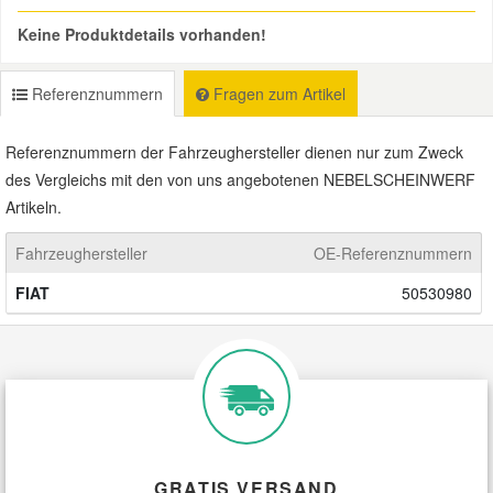
Keine Produktdetails vorhanden!
Mazda Ersatzteile
Referenznummern
Fragen zum Artikel
Mercedes Ersatzteile
Referenznummern der Fahrzeughersteller dienen nur zum Zweck
Mini Ersatzteile
des Vergleichs mit den von uns angebotenen NEBELSCHEINWERF
Artikeln.
Mitsubishi Ersatzteile
Fahrzeughersteller
OE-Referenznummern
FIAT
50530980
Nissan Ersatzteile
Porsche Ersatzteile
Seat Ersatzteile
GRATIS VERSAND
Skoda Ersatzteile