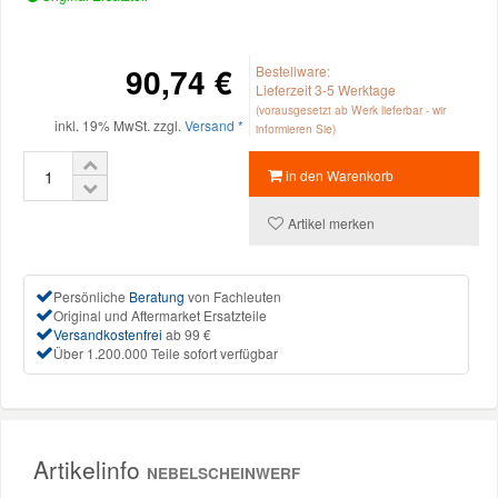
Reparatur-Zubehör
Schlüsselgehäuse
Daewoo Ersatzteile
Scheibenreinigung
90,74 €
Bestellware:
Lieferzeit 3-5 Werktage
Karosserie Werkzeug
Werkstattbedarf
Daihatsu Ersatzteile
Zündanlage und Glühanlage
(vorausgesetzt ab Werk lieferbar - wir
inkl. 19% MwSt. zzgl.
Versand *
informieren Sie)
Winter-Autozubehör
Dodge Ersatzteile
in den Warenkorb
Artikel merken
Honda Ersatzteile
Hyundai Ersatzteile
Persönliche
Beratung
von Fachleuten
Original und Aftermarket Ersatzteile
Versandkostenfrei
ab 99 €
Über 1.200.000 Teile sofort verfügbar
Jeep Ersatzteile
Kia Ersatzteile
Artikelinfo
NEBELSCHEINWERF
Lancia Ersatzteile