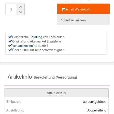
in den Warenkorb
Mazda Ersatzteile
Artikel merken
Mercedes Ersatzteile
Persönliche
Beratung
von Fachleuten
Mini Ersatzteile
Original und Aftermarket Ersatzteile
Versandkostenfrei
ab 99 €
Über 1.200.000 Teile sofort verfügbar
Mitsubishi Ersatzteile
Nissan Ersatzteile
Artikelinfo
Servoleitung (Versorgung)
Porsche Ersatzteile
Artikeldetails
Seat Ersatzteile
Einbauort:
ab Lenkgetriebe
Ausführung:
Doppelleitung
Skoda Ersatzteile