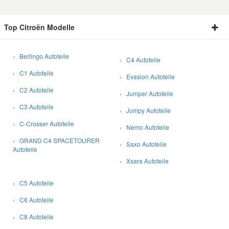
Fahrzeugkriterie
Organisationsn
Top Citroën Modelle
CITROËN
C4 Picasso I Großraumlimousine
1.8 i 16V
› Berlingo Autoteile
› C4 Autoteile
Fahrzeugkriterie
Organisationsn
› C1 Autoteile
› Evasion Autoteile
CITROËN
C4 Picasso I Großraumlimousine
2.0 HDi 138
› C2 Autoteile
› Jumper Autoteile
› C3 Autoteile
Fahrzeugkriterie
› Jumpy Autoteile
Organisationsn
› C-Crosser Autoteile
› Nemo Autoteile
CITROËN
C4 Picasso I Großraumlimousine
2.0 HDi 150
› GRAND C4 SPACETOURER
› Saxo Autoteile
Autoteile
Fahrzeugkriterie
› Xsara Autoteile
Organisationsn
CITROËN
C4 Picasso I Großraumlimousine
2.0 HDi 165
› C5 Autoteile
Fahrzeugkriterie
› C6 Autoteile
Organisationsn
› C8 Autoteile
CITROËN
C4 Picasso I Großraumlimousine
2.0 i 16V