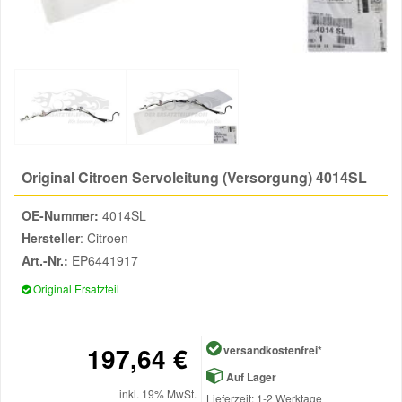
Reparatur-Zubehör
Schlüsselgehäuse
Daewoo Ersatzteile
Scheibenreinigung
Karosserie Werkzeug
Werkstattbedarf
Daihatsu Ersatzteile
Zündanlage und Glühanlage
Winter-Autozubehör
Dodge Ersatzteile
Original Citroen Servoleitung (Versorgung) 4014SL
Honda Ersatzteile
OE-Nummer:
4014SL
Hyundai Ersatzteile
Hersteller
: Citroen
Art.-Nr.:
EP6441917
Jeep Ersatzteile
Original Ersatzteil
Kia Ersatzteile
197,64 €
versandkostenfrei*
Auf Lager
Lancia Ersatzteile
inkl. 19% MwSt.
Lieferzeit: 1-2 Werktage