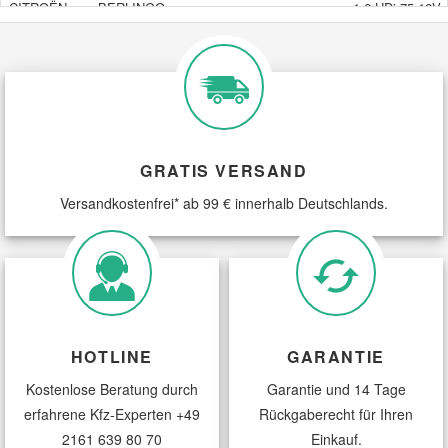
CITROËN
BERLINGO
1.6 HDi 75 16V
CITROËN
BERLINGO
1.6 HDi 90
CITROËN
BERLINGO
1.6 HDi 90
CITROËN
BERLINGO
1.6 HDi 90 4x4
CITROËN
BERLINGO
1.6 VTi 120
GRATIS VERSAND
CITROËN
BERLINGO
1.6 VTi 95
Versandkostenfrei* ab 99 € innerhalb Deutschlands.
CITROËN
BERLINGO Kasten
1.6 BlueHDi 100
CITROËN
BERLINGO Kasten
1.6 BlueHDi 100
CITROËN
BERLINGO Kasten
1.6 BlueHDi 120
CITROËN
BERLINGO Kasten
1.6 HDi / BlueH
HOTLINE
GARANTIE
CITROËN
BERLINGO Kasten
1.6 HDi 110
Kostenlose Beratung durch
Garantie und 14 Tage
CITROËN
BERLINGO Kasten
1.6 HDi 110
erfahrene Kfz-Experten
+49
Rückgaberecht für Ihren
CITROËN
BERLINGO Kasten
1.6 HDi 115
2161 639 80 70
Einkauf.