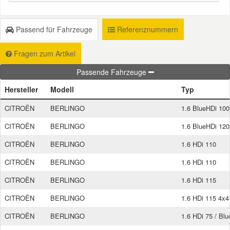
Smart Ersatzteile
Passend für Fahrzeuge
Referenznummern
Fragen zum Artikel
Suzuki Ersatzteile
Passende Fahrzeuge
Toyota Ersatzteile
Hersteller
Modell
Typ
CITROËN
BERLINGO
1.6 BlueHDi 100
Vauxhall Ersatzteile
CITROËN
BERLINGO
1.6 BlueHDi 120
Volvo Ersatzteile
CITROËN
BERLINGO
1.6 HDi 110
CITROËN
BERLINGO
1.6 HDi 110
CITROËN
BERLINGO
1.6 HDi 115
CITROËN
BERLINGO
1.6 HDi 115 4x4
CITROËN
BERLINGO
1.6 HDi 75 / Bl