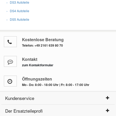
› DS3 Autoteile
Fahrzeugkriterie
› DS4 Autoteile
Organisationsn
› DS5 Autoteile
CITROËN
DS4
1.2 THP 130
CITROËN
DS4
1.6 BlueHDi 115
CITROËN
DS4
1.6 BlueHDi 120
Kostenlose Beratung
Telefon:
+49 2161 639 80 70
CITROËN
DS4
1.6 HDi 110
CITROËN
DS4
1.6 HDi 115
Kontakt
zum Kontaktformular
CITROËN
DS4
1.6 HDi 90
CITROËN
DS4
1.6 THP 155
Öffnungszeiten
CITROËN
DS4
1.6 THP 160
Mo - Do: 8:00 - 18:00 Uhr | Fr: 8:00 - 17:00 Uhr
CITROËN
DS4
1.6 THP 165
Kundenservice
CITROËN
DS4
1.6 THP 200
Der Ersatzteileprofi
CITROËN
DS4
1.6 VTi 120