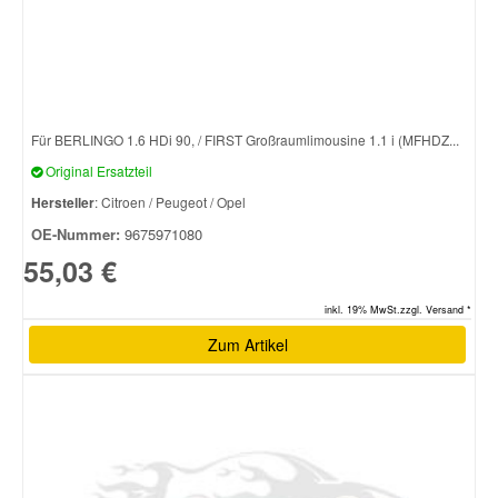
Smart Ersatzteile
Suzuki Ersatzteile
Für BERLINGO 1.6 HDi 90, / FIRST Großraumlimousine 1.1 i (MFHDZ...
Original Ersatzteil
Toyota Ersatzteile
Hersteller
: Citroen / Peugeot / Opel
OE-Nummer:
9675971080
Vauxhall Ersatzteile
55,03 €
Volvo Ersatzteile
inkl. 19% MwSt.zzgl. Versand *
Zum Artikel