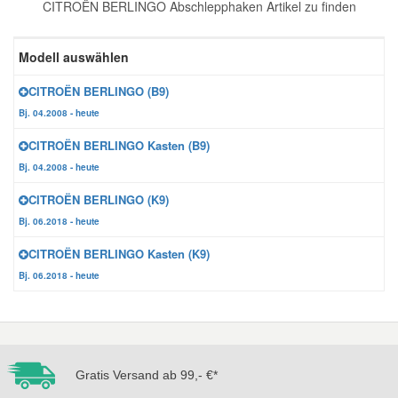
CITROËN BERLINGO Abschlepphaken Artikel zu finden
Reparatur-Zubehör
Schlüsselgehäuse
Daewoo Ersatzteile
Scheibenreinigung
Modell auswählen
Karosserie Werkzeug
Werkstattbedarf
Daihatsu Ersatzteile
Zündanlage und Glühanlage
CITROËN BERLINGO (B9)
Bj. 04.2008 - heute
Winter-Autozubehör
Dodge Ersatzteile
CITROËN BERLINGO Kasten (B9)
Bj. 04.2008 - heute
Honda Ersatzteile
CITROËN BERLINGO (K9)
Bj. 06.2018 - heute
Hyundai Ersatzteile
CITROËN BERLINGO Kasten (K9)
Bj. 06.2018 - heute
Jeep Ersatzteile
Kia Ersatzteile
Gratis Versand ab 99,- €*
Lancia Ersatzteile