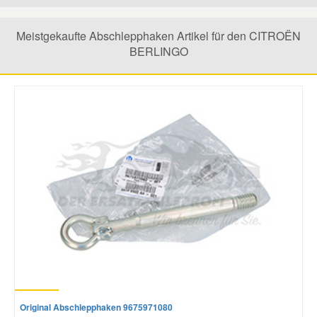
Mazda Ersatzteile
Meistgekaufte Abschlepphaken Artikel für den CITROËN
BERLINGO
Mercedes Ersatzteile
Mini Ersatzteile
Mitsubishi Ersatzteile
Nissan Ersatzteile
Porsche Ersatzteile
Seat Ersatzteile
Original Abschlepphaken 9675971080
Skoda Ersatzteile