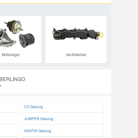
Next
Motorlager
Ventildeckel
n BERLINGO
e
C2 Gaszug
JUMPER Gaszug
XANTIA Gaszug