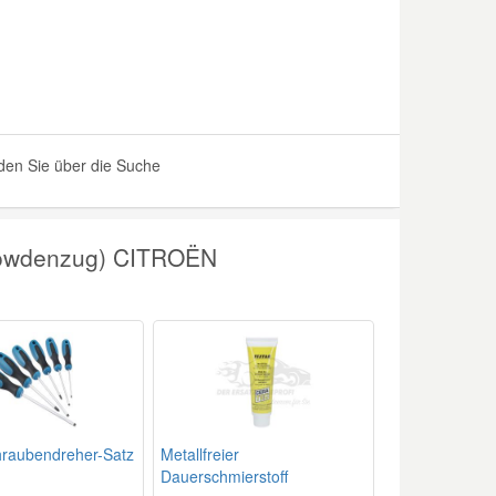
en Sie über die Suche
Bowdenzug) CITROËN
hraubendreher-Satz
Metallfreier
Dauerschmierstoff