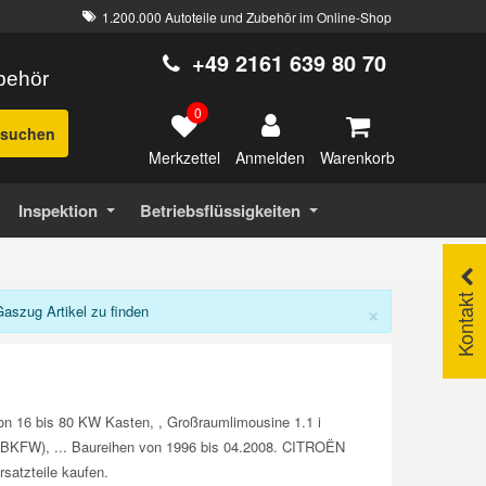
1.200.000 Autoteile und Zubehör im Online-Shop
+49 2161 639 80 70
ubehör
0
suchen
Merkzettel
Warenkorb
Anmelden
Inspektion
Betriebsflüssigkeiten
Kontakt
×
szug Artikel zu finden
n 16 bis 80 KW Kasten, , Großraumlimousine 1.1 i
BKFW), ... Baureihen von 1996 bis 04.2008. CITROËN
atzteile kaufen.