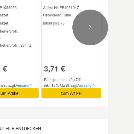
 EP1053253
Artikel Nr. EP1051947
Hazet
Gebindeart:
Tube
azet
Inhalt [ml]:
75
Next
eherprofil:
z
eherprofil :
Schlitz
 €
3,71 €
Preis pro Liter: 49,47 €
wSt. zzgl.
Versand *
inkl. 19% MwSt. zzgl.
Versand *
zum Artikel
zum Artikel
UTEILE ENTDECKEN