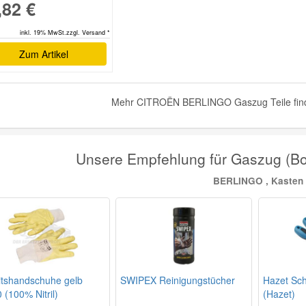
,82 €
inkl. 19% MwSt.zzgl. Versand *
Zum Artikel
Mehr CITROËN BERLINGO Gaszug Teile find
Unsere Empfehlung für Gaszug (
BERLINGO , Kasten
itshandschuhe gelb
SWIPEX Reinigungstücher
Hazet Sc
 (100% Nitril)
(Hazet)