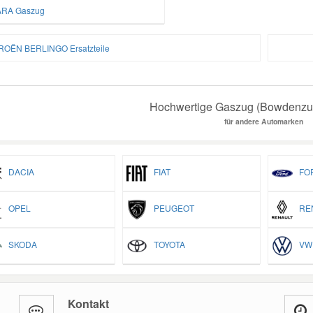
RA Gaszug
ROËN BERLINGO Ersatzteile
Hochwertige Gaszug (Bowdenzug)
für andere Automarken
DACIA
FIAT
FO
OPEL
PEUGEOT
REN
SKODA
TOYOTA
VW
Kontakt