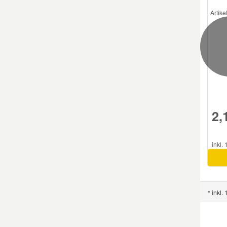
Artik
Smart Ersatzteile
Suzuki Ersatzteile
Toyota Ersatzteile
2,
Vauxhall Ersatzteile
Volvo Ersatzteile
inkl.
* inkl.