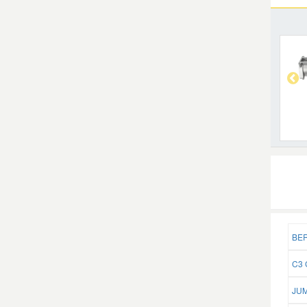
BER
C3 
JUM