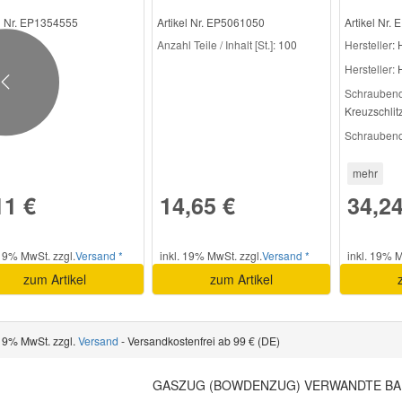
el Nr. EP1354555
Artikel Nr. EP5061050
Artikel Nr.
Anzahl Teile / Inhalt [St.]:
100
Hersteller
: 
Hersteller:
H
Previous
Schraubendr
Kreuzschlit
Schraubendr
mehr
11 €
14,65 €
34,24
 19% MwSt. zzgl.
Versand *
inkl. 19% MwSt. zzgl.
Versand *
inkl. 19% M
zum Artikel
zum Artikel
 19% MwSt. zzgl.
Versand
- Versandkostenfrei ab 99 € (DE)
GASZUG (BOWDENZUG) VERWANDTE BA