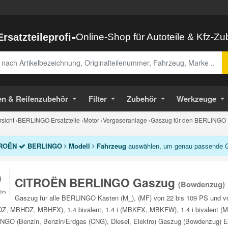
-
Ersatzteileprofi
Online-Shop für Autoteile & Kfz-Z
abe
en & Reifenzubehör
Filter
Zubehör
Werkzeuge
sicht
›
BERLINGO Ersatzteile
›
Motor
›
Vergaseranlage
›
Gaszug für den BERLINGO
ROËN
BERLINGO
Modell
Fahrzeug
auswählen, um genau passende Ga
CITROËN BERLINGO Gaszug
(Bowdenzug)
Gaszug für alle BERLINGO Kasten (M_), (MF) von 22 bis 109 PS und vo
, MBHDZ, MBHFX), 1.4 bivalent, 1.4 i (MBKFX, MBKFW), 1.4 i bivalent (M
GO (Benzin, Benzin/Erdgas (CNG), Diesel, Elektro) Gaszug (Bowdenzug) Ers