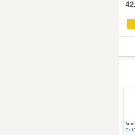
42
Mazda Ersatzteile
Mercedes Ersatzteile
Mini Ersatzteile
Mitsubishi Ersatzteile
Nissan Ersatzteile
Porsche Ersatzteile
Seat Ersatzteile
Arbe
Gr.10
Skoda Ersatzteile