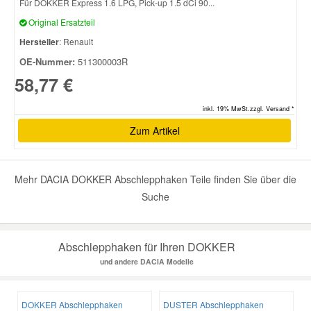
Für DOKKER Express 1.6 LPG, Pick-up 1.5 dCi 90...
Original Ersatzteil
Smart Ersatzteile
Hersteller
: Renault
OE-Nummer:
511300003R
Suzuki Ersatzteile
58,77 €
inkl. 19% MwSt.zzgl. Versand *
Toyota Ersatzteile
Zum Artikel
Vauxhall Ersatzteile
Mehr DACIA DOKKER Abschlepphaken Teile finden Sie über die
Volvo Ersatzteile
Suche
Abschlepphaken für Ihren DOKKER
und andere DACIA Modelle
DOKKER Abschlepphaken
DUSTER Abschlepphaken