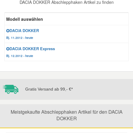
DACIA DOKKER Abschlepphaken Artikel zu finden
Reparatur-Zubehör
Schlüsselgehäuse
Daewoo Ersatzteile
Scheibenreinigung
Modell auswählen
Karosserie Werkzeug
Werkstattbedarf
Daihatsu Ersatzteile
Zündanlage und Glühanlage
DACIA DOKKER
Bj. 11.2012 - heute
Winter-Autozubehör
Dodge Ersatzteile
DACIA DOKKER Express
Bj. 12.2012 - heute
Honda Ersatzteile
Hyundai Ersatzteile
Gratis Versand ab 99,- €*
Jeep Ersatzteile
Meistgekaufte Abschlepphaken Artikel für den DACIA
Kia Ersatzteile
DOKKER
Lancia Ersatzteile