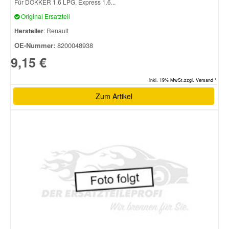
Für DOKKER 1.6 LPG, Express 1.6...
Original Ersatzteil
Smart Ersatzteile
Hersteller
: Renault
OE-Nummer:
8200048938
Suzuki Ersatzteile
9,15 €
inkl. 19% MwSt.zzgl. Versand *
Toyota Ersatzteile
Zum Artikel
Vauxhall Ersatzteile
Volvo Ersatzteile