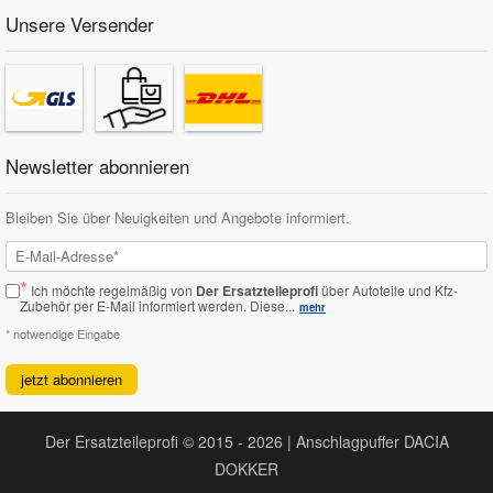
Unsere Versender
Newsletter abonnieren
Bleiben Sie über Neuigkeiten und Angebote informiert.
*
Ich möchte regelmäßig von
Der Ersatzteileprofi
über Autoteile und Kfz-
Zubehör per E-Mail informiert werden.
Diese...
mehr
* notwendige Eingabe
jetzt abonnieren
Der Ersatzteileprofi © 2015 - 2026 | Anschlagpuffer DACIA
DOKKER