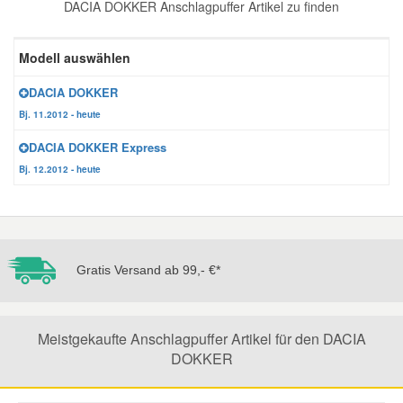
DACIA DOKKER Anschlagpuffer Artikel zu finden
Reparatur-Zubehör
Schlüsselgehäuse
Daewoo Ersatzteile
Scheibenreinigung
Modell auswählen
Karosserie Werkzeug
Werkstattbedarf
Daihatsu Ersatzteile
Zündanlage und Glühanlage
DACIA DOKKER
Bj. 11.2012 - heute
Winter-Autozubehör
Dodge Ersatzteile
DACIA DOKKER Express
Bj. 12.2012 - heute
Honda Ersatzteile
Hyundai Ersatzteile
Gratis Versand ab 99,- €*
Jeep Ersatzteile
Meistgekaufte Anschlagpuffer Artikel für den DACIA
Kia Ersatzteile
DOKKER
Lancia Ersatzteile