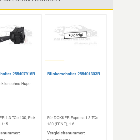
chalter 255407916R
Blinkerschalter 255401303R
unktion: ohne Hupe
R 1.3 TCe 130, Pick-
Für DOKKER Express 1.3 TCe
 115...
130 (FENE), 1.6...
hsnummer:
Vergleichsnummer: