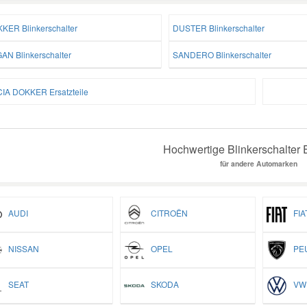
KER Blinkerschalter
DUSTER Blinkerschalter
AN Blinkerschalter
SANDERO Blinkerschalter
IA DOKKER Ersatzteile
Hochwertige Blinkerschalter E
für andere Automarken
AUDI
CITROËN
FIA
NISSAN
OPEL
PEU
SEAT
SKODA
VW