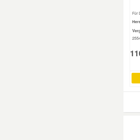
Für 
Smart Ersatzteile
Hers
Ver
Suzuki Ersatzteile
255
11
Toyota Ersatzteile
Vauxhall Ersatzteile
Volvo Ersatzteile