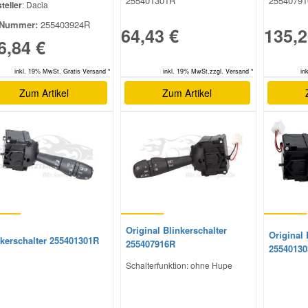
255401301R
2554079
teller
: Dacia
Nummer:
255403924R
64,43 €
135,2
6,84 €
inkl. 19% MwSt.zzgl. Versand *
in
inkl. 19% MwSt. Gratis Versand *
Zum Artikel
Zum Artikel
Original Blinkerschalter
Original 
nkerschalter 255401301R
255407916R
2554013
Schalterfunktion: ohne Hupe