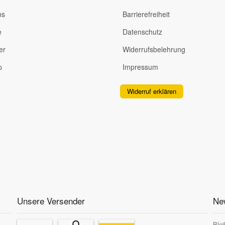
ns
Barrierefreiheit
e
Datenschutz
er
Widerrufsbelehrung
p
Impressum
Widerruf erklären
Unsere Versender
New
Blei