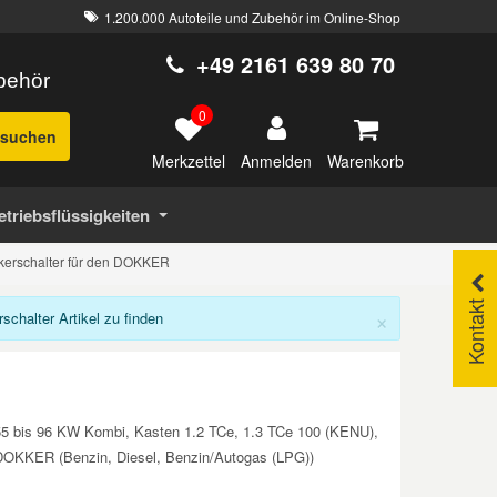
1.200.000 Autoteile und Zubehör im Online-Shop
+49 2161 639 80 70
ubehör
0
suchen
Merkzettel
Warenkorb
Anmelden
etriebsflüssigkeiten
nkerschalter für den DOKKER
Kontakt
×
chalter Artikel zu finden
 55 bis 96 KW Kombi, Kasten 1.2 TCe, 1.3 TCe 100 (KENU),
A DOKKER (Benzin, Diesel, Benzin/Autogas (LPG))