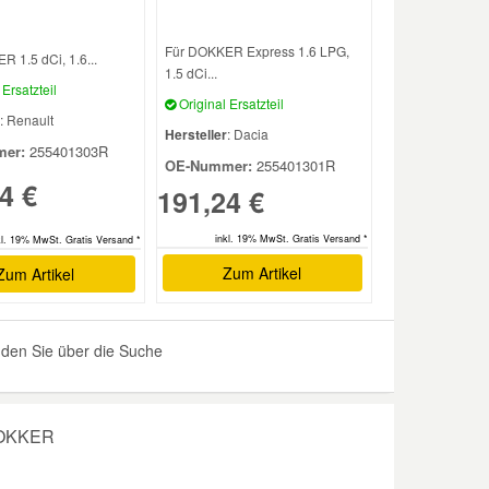
Für DOKKER Express 1.6 LPG,
 1.5 dCi, 1.6...
1.5 dCi...
Ersatzteil
Original Ersatzteil
: Renault
Hersteller
: Dacia
er:
255401303R
OE-Nummer:
255401301R
4 €
191,24 €
inkl. 19% MwSt. Gratis Versand *
kl. 19% MwSt. Gratis Versand *
Zum Artikel
Zum Artikel
nden Sie über die Suche
 DOKKER