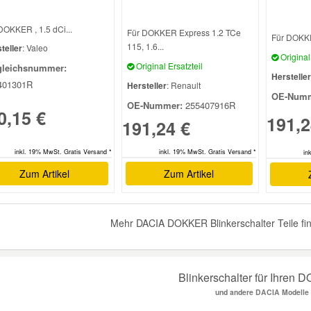
DOKKER , 1.5 dCi...
Für DOKKER Express 1.2 TCe
Für DOKKER
115, 1.6...
teller
: Valeo
Original 
Original Ersatzteil
gleichsnummer:
Hersteller
401301R
Hersteller
: Renault
OE-Numm
OE-Nummer:
255407916R
0,15 €
191,2
191,24 €
inkl. 19% MwSt. Gratis Versand *
inkl. 19% MwSt. Gratis Versand *
in
Zum Artikel
Zum Artikel
Mehr DACIA DOKKER Blinkerschalter Teile fi
Blinkerschalter für Ihren
und andere DACIA Modelle