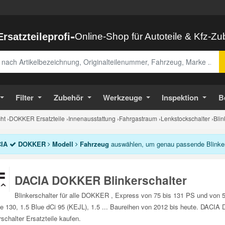
-
Ersatzteileprofi
Online-Shop für Autoteile & Kfz-Z
abe
Filter
Zubehör
Werkzeuge
Inspektion
B
ht
›
DOKKER Ersatzteile
›
Innenausstattung
›
Fahrgastraum
›
Lenkstockschalter
›
Bli
IA
DOKKER
Modell
Fahrzeug
auswählen, um genau passende Blinkers
DACIA DOKKER Blinkerschalter
Blinkerschalter für alle DOKKER , Express von 75 bis 131 PS und von
e 130, 1.5 Blue dCi 95 (KEJL), 1.5 ... Baureihen von 2012 bis heute. DACI
rschalter Ersatzteile kaufen.