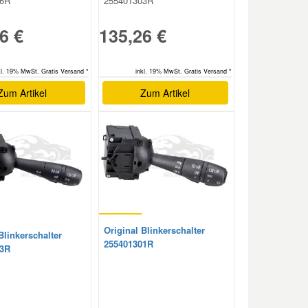
16R
255401303R
6 €
135,26 €
kl. 19% MwSt. Gratis Versand *
inkl. 19% MwSt. Gratis Versand *
Zum Artikel
Zum Artikel
Original Blinkerschalter
Blinkerschalter
255401301R
03R