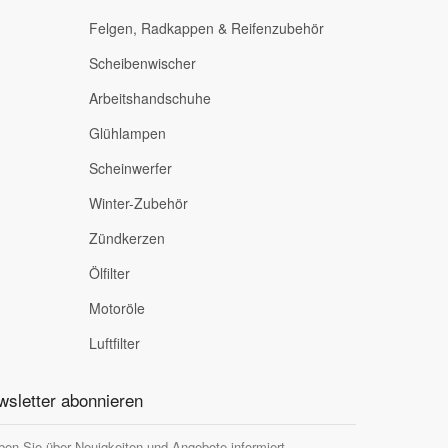
Felgen, Radkappen & Reifenzubehör
Scheibenwischer
Arbeitshandschuhe
Glühlampen
Scheinwerfer
Winter-Zubehör
Zündkerzen
Ölfilter
Motoröle
Luftfilter
sletter abonnieren
ben Sie über Neuigkeiten und Angebote informiert.