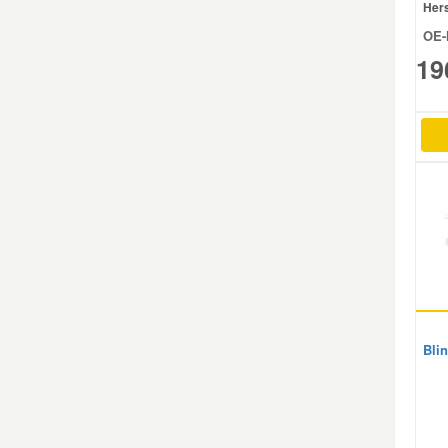
Hers
OE-
Mazda Ersatzteile
19
Mercedes Ersatzteile
Mini Ersatzteile
Mitsubishi Ersatzteile
Nissan Ersatzteile
Porsche Ersatzteile
Bli
Seat Ersatzteile
Skoda Ersatzteile