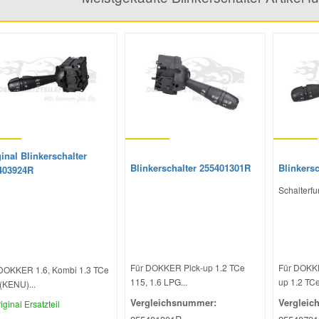
inal Blinkerschalter
Blinkerschalter 255401301R
Blinkers
403924R
Schalterf
Für DOKKER Pick-up 1.2 TCe
Für DOKKE
DOKKER 1.6, Kombi 1.3 TCe
115, 1.6 LPG...
up 1.2 TCe
(KENU)...
Vergleichsnummer:
Vergleic
iginal Ersatzteil