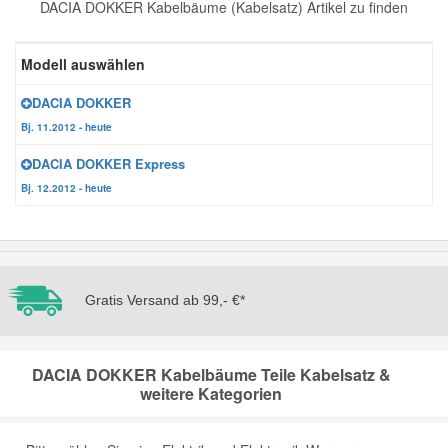
DACIA DOKKER Kabelbäume (Kabelsatz) Artikel zu finden
Reparatur-Zubehör
Schlüsselgehäuse
Daewoo Ersatzteile
Scheibenreinigung
Modell auswählen
Karosserie Werkzeug
Werkstattbedarf
Daihatsu Ersatzteile
Zündanlage und Glühanlage
DACIA DOKKER
Bj. 11.2012 - heute
Winter-Autozubehör
Dodge Ersatzteile
DACIA DOKKER Express
Bj. 12.2012 - heute
Honda Ersatzteile
Hyundai Ersatzteile
Gratis Versand ab 99,- €*
Jeep Ersatzteile
DACIA DOKKER Kabelbäume Teile Kabelsatz &
Kia Ersatzteile
weitere Kategorien
Lancia Ersatzteile