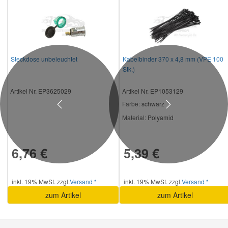
Steckdose unbeleuchtet
Kabelbinder 370 x 4,8 mm (VPE 100
Stk.)
Artikel Nr. EP3625029
Artikel Nr. EP1053129
Farbe:
schwarz
Previous
Next
Material:
Polyamid
6,76 €
5,39 €
inkl. 19% MwSt. zzgl.
Versand *
inkl. 19% MwSt. zzgl.
Versand *
zum Artikel
zum Artikel