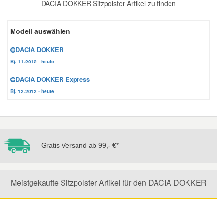
DACIA DOKKER Sitzpolster Artikel zu finden
Reparatur-Zubehör
Schlüsselgehäuse
Daewoo Ersatzteile
Scheibenreinigung
Modell auswählen
Karosserie Werkzeug
Werkstattbedarf
Daihatsu Ersatzteile
Zündanlage und Glühanlage
DACIA DOKKER
Bj. 11.2012 - heute
Winter-Autozubehör
Dodge Ersatzteile
DACIA DOKKER Express
Bj. 12.2012 - heute
Honda Ersatzteile
Hyundai Ersatzteile
Gratis Versand ab 99,- €*
Jeep Ersatzteile
Meistgekaufte Sitzpolster Artikel für den DACIA DOKKER
Kia Ersatzteile
Lancia Ersatzteile