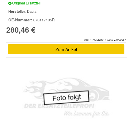
Original Ersatzteil
Hersteller
: Dacia
Smart Ersatzteile
OE-Nummer:
873117105R
280,46 €
Suzuki Ersatzteile
inkl. 19% MwSt. Gratis Versand *
Zum Artikel
Toyota Ersatzteile
Vauxhall Ersatzteile
Volvo Ersatzteile