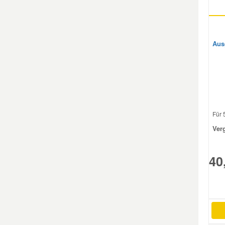
Mazda Ersatzteile
Aus
Mercedes Ersatzteile
Mini Ersatzteile
Mitsubishi Ersatzteile
Für 5
Ver
Nissan Ersatzteile
40
Porsche Ersatzteile
Seat Ersatzteile
Skoda Ersatzteile