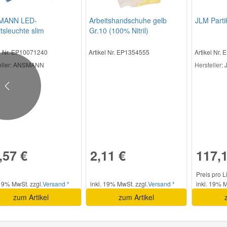
MANN LED-
Arbeitshandschuhe gelb
JLM Partik
tsleuchte slim
Gr.10 (100% Nitril)
el Nr. EP10071240
Artikel Nr. EP1354555
Artikel Nr.
ller
: ANSMANN
Hersteller
:
Previous
,57 €
2,11 €
117,1
Preis pro L
 19% MwSt. zzgl.
Versand *
inkl. 19% MwSt. zzgl.
Versand *
inkl. 19% M
zum Artikel
zum Artikel