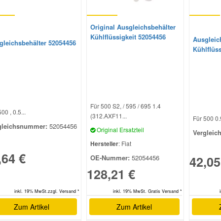
Original Ausgleichsbehälter
Kühlflüssigkeit 52054456
Ausgleic
gleichsbehälter 52054456
Kühlflüs
Für 500 S2, / 595 / 695 1.4
00 , 0.5...
(312.AXF11...
Für 500 0.9
gleichsnummer:
52054456
Original Ersatzteil
Vergleic
Hersteller
: Fiat
,64 €
42,05
OE-Nummer:
52054456
128,21 €
inkl. 19% MwSt.zzgl. Versand *
inkl. 19% MwSt. Gratis Versand *
Zum Artikel
Zum Artikel