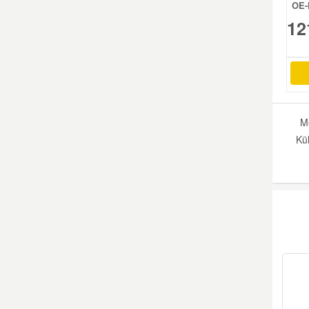
OE-
12
Me
Küh