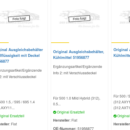
ginal Ausgleichsbehälter
Original 
Original Ausgleichsbehälter,
flüssigkeit mit Deckel
Kühlmitt
Kühlmittel 51956877
56877
Ergänzungsartikel/Ergänzende
nzungsartikel/Ergänzende
Info 2: mit Verschlussdeckel
 2: mit Verschlussdeckel
Für 500 / 
Für 500 1.0 Mild Hybrid (312),
500 1.5, / 595 / 695 1.4
(312.AXY11
0.5...
.AXY11...
(312.AXT1A
Original Ersatzteil
iginal Ersatzteil
Original 
Hersteller
: Fiat
teller
: Fiat
Hersteller
OE-Nummer:
51956877