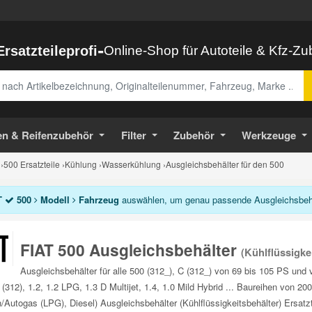
-
Ersatzteileprofi
Online-Shop für Autoteile & Kfz-Z
abe
en & Reifenzubehör
Filter
Zubehör
Werkzeuge
›
500 Ersatzteile
›
Kühlung
›
Wasserkühlung
›
Ausgleichsbehälter für den 500
T
500
Modell
Fahrzeug
auswählen, um genau passende Ausgleichsbehäl
FIAT 500 Ausgleichsbehälter
(Kühlflüssigke
Ausgleichsbehälter für alle 500 (312_), C (312_) von 69 bis 105 PS und 
 (312), 1.2, 1.2 LPG, 1.3 D Multijet, 1.4, 1.0 Mild Hybrid ... Baureihen von 2
/Autogas (LPG), Diesel) Ausgleichsbehälter (Kühlflüssigkeitsbehälter) Ersatzt