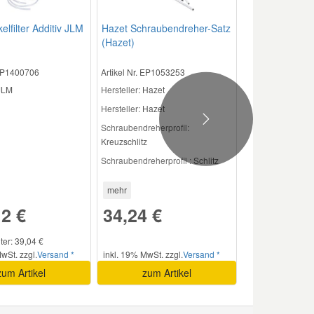
elfilter Additiv JLM
Hazet Schraubendreher-Satz
(Hazet)
 EP1400706
Artikel Nr. EP1053253
 JLM
Hersteller
: Hazet
Hersteller:
Hazet
Next
Schraubendreherprofil:
Kreuzschlitz
Schraubendreherprofil :
Schlitz
mehr
2 €
34,24 €
iter: 39,04 €
wSt. zzgl.
Versand *
inkl. 19% MwSt. zzgl.
Versand *
zum Artikel
zum Artikel