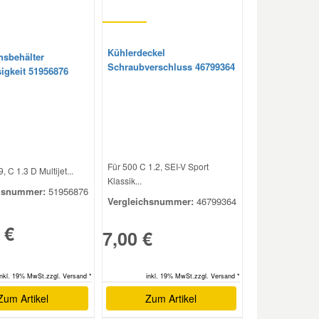
Kühlerdeckel
hsbehälter
Schraubverschluss 46799364
sigkeit 51956876
Für 500 C 1.2, SEI-V Sport
, C 1.3 D Multijet...
Klassik...
hsnummer:
51956876
Vergleichsnummer:
46799364
 €
7,00 €
inkl. 19% MwSt.zzgl. Versand *
inkl. 19% MwSt.zzgl. Versand *
Zum Artikel
Zum Artikel