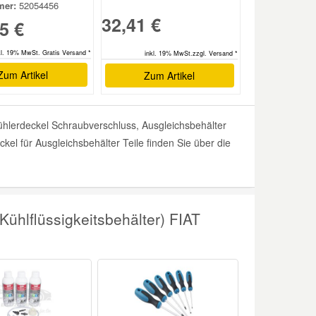
er:
52054456
32,41 €
5 €
kl. 19% MwSt. Gratis Versand *
inkl. 19% MwSt.zzgl. Versand *
Zum Artikel
Zum Artikel
Kühlerdeckel Schraubverschluss, Ausgleichsbehälter
ckel für Ausgleichsbehälter Teile finden Sie über die
ühlflüssigkeitsbehälter) FIAT