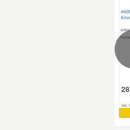
ANS
Arbei
Artik
Herste
28
inkl.