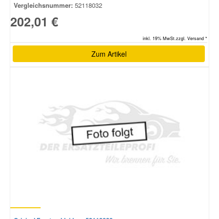
Vergleichsnummer:
52118032
202,01 €
Smart Ersatzteile
inkl. 19% MwSt.zzgl. Versand *
Suzuki Ersatzteile
Zum Artikel
Toyota Ersatzteile
Vauxhall Ersatzteile
Volvo Ersatzteile