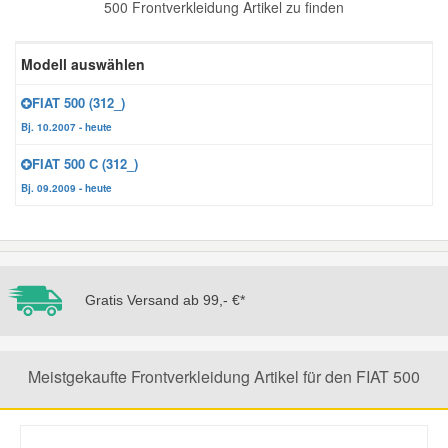
500 Frontverkleidung Artikel zu finden
Reparatur-Zubehör
Schlüsselgehäuse
Daewoo Ersatzteile
Scheibenreinigung
Modell auswählen
Karosserie Werkzeug
Werkstattbedarf
Daihatsu Ersatzteile
Zündanlage und Glühanlage
FIAT 500 (312_)
Bj. 10.2007 - heute
Winter-Autozubehör
Dodge Ersatzteile
FIAT 500 C (312_)
Bj. 09.2009 - heute
Honda Ersatzteile
Hyundai Ersatzteile
Gratis Versand ab 99,- €*
Jeep Ersatzteile
Meistgekaufte Frontverkleidung Artikel für den FIAT 500
Kia Ersatzteile
Lancia Ersatzteile