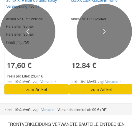
Sonax XTREME Ceramic Spray
QUIXX Lack-Kratzer-Entferner
Versiegelung 750 ml
Artikel Nr. EP11220196
Artikel Nr. EP3625049
Hersteller
: Sonax
Previous
Next
Hersteller:
Sonax
Inhalt [ml]:
750
17,60 €
12,84 €
Preis pro Liter: 23,47 €
inkl. 19% MwSt. zzgl.
Versand *
inkl. 19% MwSt. zzgl.
Versand *
zum Artikel
zum Artikel
* inkl. 19% MwSt. zzgl.
Versand
- Versandkostenfrei ab 99 € (DE)
FRONTVERKLEIDUNG VERWANDTE BAUTEILE ENTDECKEN