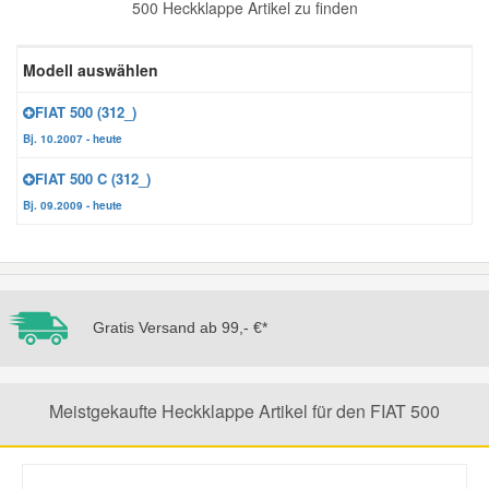
500 Heckklappe Artikel zu finden
Reparatur-Zubehör
Schlüsselgehäuse
Daewoo Ersatzteile
Scheibenreinigung
Modell auswählen
Karosserie Werkzeug
Werkstattbedarf
Daihatsu Ersatzteile
Zündanlage und Glühanlage
FIAT 500 (312_)
Bj. 10.2007 - heute
Winter-Autozubehör
Dodge Ersatzteile
FIAT 500 C (312_)
Bj. 09.2009 - heute
Honda Ersatzteile
Hyundai Ersatzteile
Gratis Versand ab 99,- €*
Jeep Ersatzteile
Meistgekaufte Heckklappe Artikel für den FIAT 500
Kia Ersatzteile
Lancia Ersatzteile