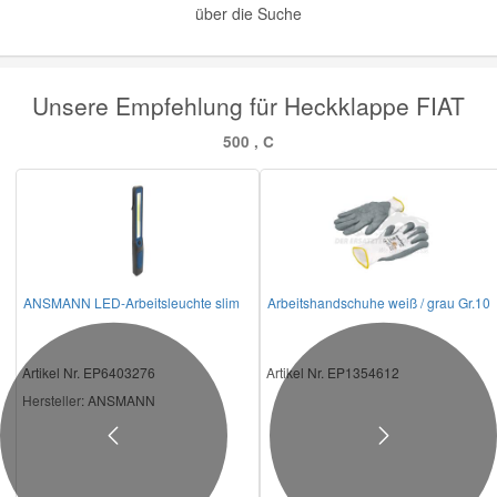
über die Suche
Unsere Empfehlung für Heckklappe FIAT
500 , C
ANSMANN LED-Arbeitsleuchte slim
Arbeitshandschuhe weiß / grau Gr.10
Artikel Nr. EP6403276
Artikel Nr. EP1354612
Hersteller
: ANSMANN
Previous
Next