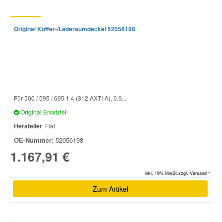
Original Koffer-/Laderaumdeckel 52056198
Für 500 / 595 / 695 1.4 (312.AXT1A), 0.9...
Original Ersatzteil
Hersteller
: Fiat
OE-Nummer:
52056198
1.167,91 €
inkl. 19% MwSt.zzgl. Versand *
Zum Artikel