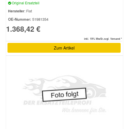
Original Ersatzteil
Hersteller
: Fiat
Smart Ersatzteile
OE-Nummer:
51981354
1.368,42 €
Suzuki Ersatzteile
inkl. 19% MwSt.zzgl. Versand *
Zum Artikel
Toyota Ersatzteile
Vauxhall Ersatzteile
Volvo Ersatzteile