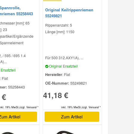
Spannrolle,
Original Keilrippenriemen
enriemen 55258443
55249821
hmesser [mm]: 65
Rippenanzahl: 5
]: 23
Länge [mm]: 1150
sartikel/Ergänzende
t Spannelement
, / 595 / 695 1.4
Für 500 312.AXY1A), ...
)...
Original Ersatzteil
Ersatzteil
Hersteller
: Fiat
: Fiat
OE-Nummer:
55249821
er:
55258443
41,18 €
 €
inkl. 19% MwSt.zzgl. Versand *
inkl. 19% MwSt.zzgl. Versand *
Zum Artikel
Zum Artikel