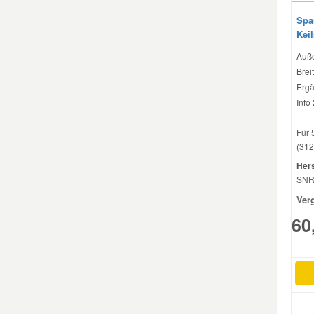
Spa
Kei
Smart Ersatzteile
Auße
Brei
Suzuki Ersatzteile
Ergä
Info
Toyota Ersatzteile
Für 
(312
Vauxhall Ersatzteile
Hers
SN
Volvo Ersatzteile
Ver
60