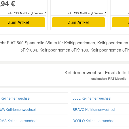
,94 €
inkl. 19% MwSt.zzgl. Versand *
inkl. 19% MwSt.zzgl. Versand *
Zum Artikel
Zum Artikel
ehr FIAT 500 Spannrolle 65mm für Keilrippenriemen, Keilrippenriemen, 
5PK1084, Keilrippenriemen 6PK1180, Keilrippenriemen 6PK
Keilriemenwechsel Ersatzteile f
und andere FIAT Modelle
 Keilriemenwechsel
500L Keilriemenwechsel
VA Keilriemenwechsel
BRAVO Keilriemenwechsel
MA Keilriemenwechsel
DOBLO Keilriemenwechsel