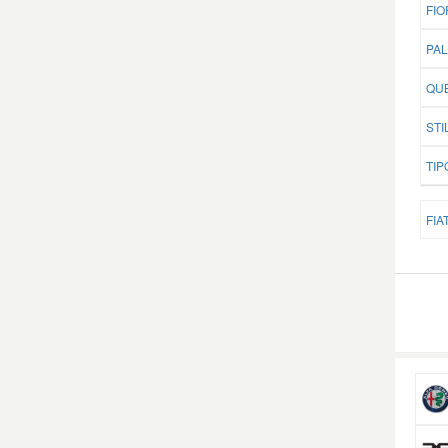
FIO
PAL
QUB
STI
TIP
FIAT