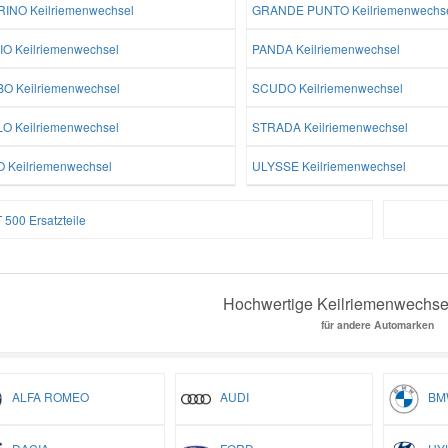
RINO Keilriemenwechsel
GRANDE PUNTO Keilriemenwechs
IO Keilriemenwechsel
PANDA Keilriemenwechsel
O Keilriemenwechsel
SCUDO Keilriemenwechsel
LO Keilriemenwechsel
STRADA Keilriemenwechsel
O Keilriemenwechsel
ULYSSE Keilriemenwechsel
 500 Ersatzteile
Hochwertige Keilriemenwechsel
für andere Automarken
ALFA ROMEO
AUDI
BM