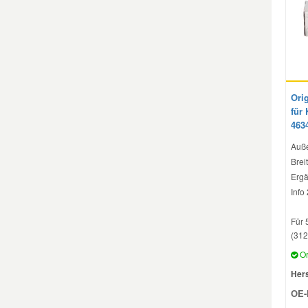
Ori
für
463
Auße
Brei
Ergä
Info
Für 
(312
Or
Hers
OE-