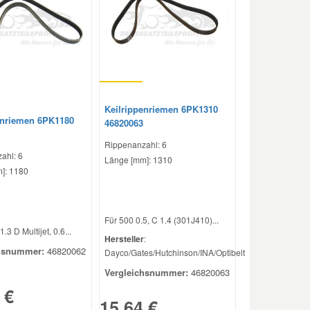
Keilrippenriemen 6PK1310
enriemen 6PK1180
46820063
Rippenanzahl: 6
ahl: 6
Länge [mm]: 1310
]: 1180
Für 500 0.5, C 1.4 (301J410)...
.3 D Multijet, 0.6...
Hersteller
:
hsnummer:
46820062
Dayco/Gates/Hutchinson/INA/Optibelt
Vergleichsnummer:
46820063
 €
15,64 €