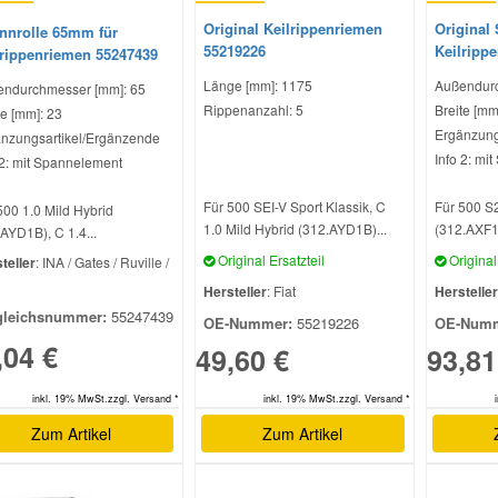
Original Keilrippenriemen
Original 
nnrolle 65mm für
55219226
Keilripp
lrippenriemen 55247439
Länge [mm]: 1175
Außendurc
ndurchmesser [mm]: 65
Rippenanzahl: 5
Breite [mm
te [mm]: 23
Ergänzung
nzungsartikel/Ergänzende
Info 2: mi
 2: mit Spannelement
Für 500 SEI-V Sport Klassik, C
Für 500 S2
500 1.0 Mild Hybrid
1.0 Mild Hybrid (312.AYD1B)...
(312.AXF1A
AYD1B), C 1.4...
Original Ersatzteil
Original 
teller
: INA / Gates / Ruville /
R
Hersteller
: Fiat
Hersteller
gleichsnummer:
55247439
OE-Nummer:
55219226
OE-Numm
,04 €
49,60 €
93,81
inkl. 19% MwSt.zzgl. Versand *
inkl. 19% MwSt.zzgl. Versand *
Zum Artikel
Zum Artikel