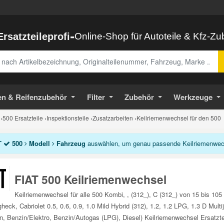
-
Ersatzteileprofi
Online-Shop für Autoteile & Kfz-Z
abe
en & Reifenzubehör
Filter
Zubehör
Werkzeuge
›
500 Ersatzteile
›
Inspektionsteile
›
Zusatzarbeiten
›
Keilriemenwechsel für den 500
T
500
Modell
Fahrzeug
auswählen, um genau passende Keilriemenwechs
FIAT 500 Keilriemenwechsel
Keilriemenwechsel für alle 500 Kombi, , (312_), C (312_) von 15 bis 
heck, Cabriolet 0.5, 0.6, 0.9, 1.0 Mild Hybrid (312), 1.2, 1.2 LPG, 1.3 D Multi
n, Benzin/Elektro, Benzin/Autogas (LPG), Diesel) Keilriemenwechsel Ersatztei