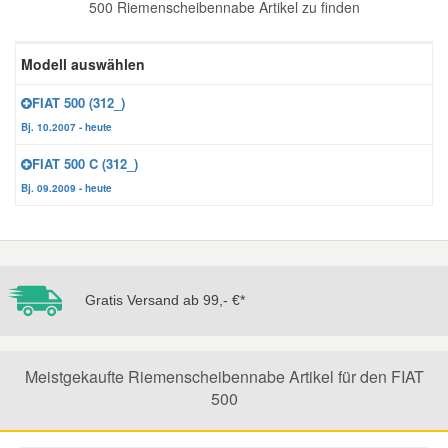
500 Riemenscheibennabe Artikel zu finden
Reparatur-Zubehör
Schlüsselgehäuse
Daewoo Ersatzteile
Scheibenreinigung
Modell auswählen
Karosserie Werkzeug
Werkstattbedarf
Daihatsu Ersatzteile
Zündanlage und Glühanlage
FIAT 500 (312_)
Bj. 10.2007 - heute
Winter-Autozubehör
Dodge Ersatzteile
FIAT 500 C (312_)
Bj. 09.2009 - heute
Honda Ersatzteile
Hyundai Ersatzteile
Gratis Versand ab 99,- €*
Jeep Ersatzteile
Meistgekaufte Riemenscheibennabe Artikel für den FIAT
Kia Ersatzteile
500
Lancia Ersatzteile