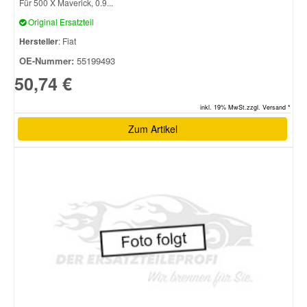
Für 500 X Maverick, 0.9...
Original Ersatzteil
Smart Ersatzteile
Hersteller
: Fiat
OE-Nummer:
55199493
Suzuki Ersatzteile
50,74 €
inkl. 19% MwSt.zzgl. Versand *
Toyota Ersatzteile
Zum Artikel
Vauxhall Ersatzteile
Volvo Ersatzteile