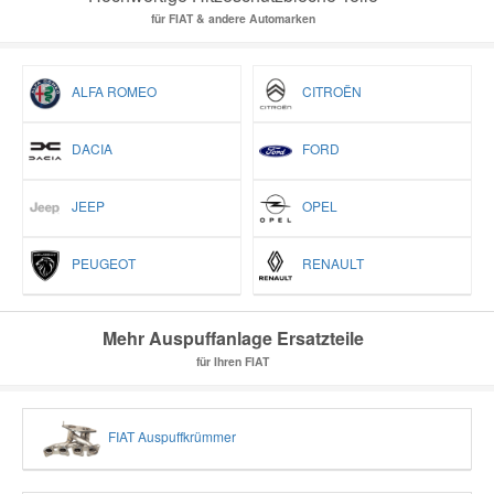
für FIAT & andere Automarken
ALFA ROMEO
CITROËN
DACIA
FORD
JEEP
OPEL
PEUGEOT
RENAULT
Mehr Auspuffanlage Ersatzteile
für Ihren FIAT
FIAT Auspuffkrümmer