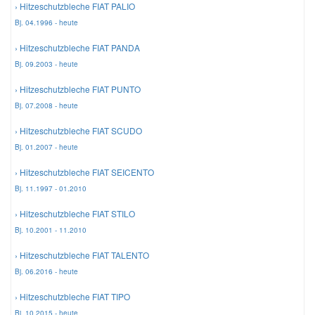
› Hitzeschutzbleche FIAT PALIO
Bj. 04.1996 - heute
Mazda Ersatzteile
› Hitzeschutzbleche FIAT PANDA
Bj. 09.2003 - heute
Mercedes Ersatzteile
› Hitzeschutzbleche FIAT PUNTO
Bj. 07.2008 - heute
Mini Ersatzteile
› Hitzeschutzbleche FIAT SCUDO
Bj. 01.2007 - heute
Mitsubishi Ersatzteile
› Hitzeschutzbleche FIAT SEICENTO
Bj. 11.1997 - 01.2010
Nissan Ersatzteile
› Hitzeschutzbleche FIAT STILO
Porsche Ersatzteile
Bj. 10.2001 - 11.2010
› Hitzeschutzbleche FIAT TALENTO
Seat Ersatzteile
Bj. 06.2016 - heute
› Hitzeschutzbleche FIAT TIPO
Skoda Ersatzteile
Bj. 10.2015 - heute