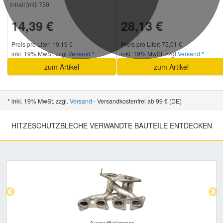
Inhalt [ml]:
750
14,39 €
28,13 €
Preis pro Liter: 19,19 €
Preis pro Liter: 75,01 €
inkl. 19% MwSt. zzgl.
Versand *
inkl. 19% MwSt. zzgl.
Versand *
zum Artikel
zum Artikel
* inkl. 19% MwSt. zzgl.
Versand
- Versandkostenfrei ab 99 € (DE)
HITZESCHUTZBLECHE VERWANDTE BAUTEILE ENTDECKEN
Previous
Nex
Auspuffkrümmer