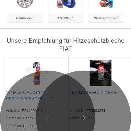
Radkappen
Kfz-Pflege
Winterprodukte
Unsere Empfehlung für Hitzeschutzbleche
FIAT
Sonax XTREME Ceramic
JLM JLM Diesel DPF Cleaner
Reifen+FelgenDetailer 750 ml
Artikel Nr. EP11220212
Artikel Nr. EP3503334
Hersteller
: Sonax
Hersteller
: JLM
Previous
Next
Hersteller:
Sonax