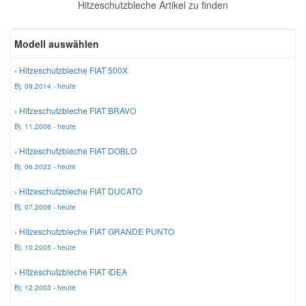
Hitzeschutzbleche Artikel zu finden
Reparatur-Zubehör
Schlüsselgehäuse
Daewoo Ersatzteile
Scheibenreinigung
Modell auswählen
Karosserie Werkzeug
Werkstattbedarf
Daihatsu Ersatzteile
Zündanlage und Glühanlage
› Hitzeschutzbleche FIAT 500X
Bj. 09.2014 - heute
Winter-Autozubehör
Dodge Ersatzteile
› Hitzeschutzbleche FIAT BRAVO
Bj. 11.2006 - heute
Honda Ersatzteile
› Hitzeschutzbleche FIAT DOBLO
Bj. 06.2022 - heute
Hyundai Ersatzteile
› Hitzeschutzbleche FIAT DUCATO
Bj. 07.2006 - heute
Jeep Ersatzteile
› Hitzeschutzbleche FIAT GRANDE PUNTO
Bj. 10.2005 - heute
Kia Ersatzteile
› Hitzeschutzbleche FIAT IDEA
Bj. 12.2003 - heute
Lancia Ersatzteile