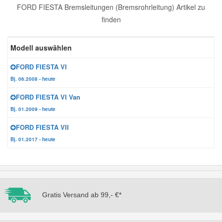
FORD FIESTA Bremsleitungen (Bremsrohrleitung) Artikel zu
Reparatur-Zubehör
Schlüsselgehäuse
Daewoo Ersatzteile
finden
Scheibenreinigung
Karosserie Werkzeug
Werkstattbedarf
Daihatsu Ersatzteile
Modell auswählen
Zündanlage und Glühanlage
FORD FIESTA VI
Winter-Autozubehör
Dodge Ersatzteile
Bj. 06.2008 - heute
FORD FIESTA VI Van
Honda Ersatzteile
Bj. 01.2009 - heute
FORD FIESTA VII
Hyundai Ersatzteile
Bj. 01.2017 - heute
Jeep Ersatzteile
Kia Ersatzteile
Gratis Versand ab 99,- €*
Lancia Ersatzteile