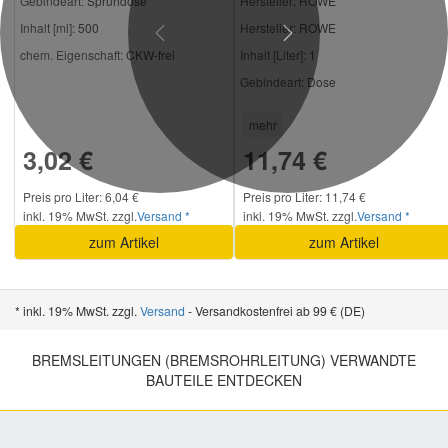
Gebindeart:
Sprühdose
Hersteller
: ROWE
Inhalt [ml]:
500
Hersteller:
ROWE
Previous
Next
chem. Eigenschaft:
CKW-frei
Inhalt [Liter]:
1
Gebindeart:
Dose
mehr
3,02 €
11,74 €
Preis pro Liter: 6,04 €
Preis pro Liter: 11,74 €
inkl. 19% MwSt. zzgl.
Versand *
inkl. 19% MwSt. zzgl.
Versand *
zum Artikel
zum Artikel
* inkl. 19% MwSt. zzgl.
Versand
- Versandkostenfrei ab 99 € (DE)
BREMSLEITUNGEN (BREMSROHRLEITUNG) VERWANDTE
BAUTEILE ENTDECKEN