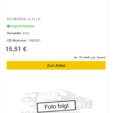
Smart Ersatzteile
Für FIESTA III 1.4, VI 1.0...
Original Ersatzteil
Suzuki Ersatzteile
Hersteller
: Ford
OE-Nummer:
1682501
Toyota Ersatzteile
15,51 €
Vauxhall Ersatzteile
inkl. 19% MwSt.zzgl. Versand *
Zum Artikel
Volvo Ersatzteile