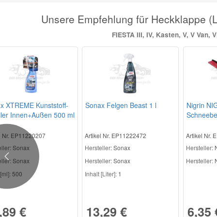
Unsere Empfehlung für Heckklappe 
FIESTA III, IV, Kasten, V, V Van, VI
x XTREME Kunststoff-
Sonax Felgen Beast 1 l
Nigrin NI
iler Innen+Außen 500 ml
Schneeb
el Nr. EP11220207
Artikel Nr. EP11222472
Artikel Nr.
ller
: Sonax
Hersteller
: Sonax
Hersteller
: 
Previous
ller:
Sonax
Hersteller:
Sonax
Hersteller:
N
[ml]:
500
Inhalt [Liter]:
1
,89 €
13,29 €
6,35 