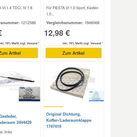
 VI 1.4 TDCi, IV 1.8
Für FIESTA VI 1.0 Sport, Kasten
1.0...
hsnummer:
1212586
Vergleichsnummer:
1666068
€
12,98 €
inkl. 19% MwSt.zzgl. Versand *
inkl. 19% MwSt.zzgl. Versand *
Zum Artikel
Zum Artikel
Original Dichtung,
Gasfeder,
Koffer-/Laderaumklappe
Laderaum 2444429
1747419
e: links