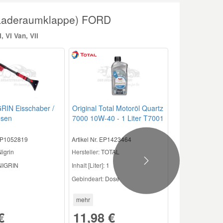
(Laderaumklappe) FORD
, VI Van, VII
GRIN Eisschaber /
Original Total Motoröl Quartz
esen
7000 10W-40 - 1 Liter T7001
 EP1052819
Artikel Nr. EP1423464
Nigrin
Hersteller:
TOTAL
Next
IGRIN
Inhalt [Liter]:
1
Gebindeart:
Dose
mehr
€
11,98 €