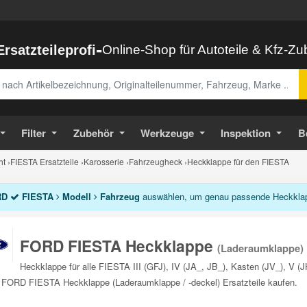
-
Ersatzteileprofi
Online-Shop für Autoteile & Kfz-Z
abe
Filter
Zubehör
Werkzeuge
Inspektion
B
ht
›
FIESTA Ersatzteile
›
Karosserie
›
Fahrzeugheck
›
Heckklappe für den FIESTA
RD
FIESTA
Modell
Fahrzeug
auswählen, um genau passende Heckklapp
FORD FIESTA Heckklappe
(Laderaumklappe)
Heckklappe für alle FIESTA III (GFJ), IV (JA_, JB_), Kasten (JV_), V (J
 FORD FIESTA Heckklappe (Laderaumklappe / -deckel) Ersatzteile kaufen.