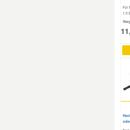
Für 
1.0 
Smart Ersatzteile
Ver
11
Suzuki Ersatzteile
Toyota Ersatzteile
Vauxhall Ersatzteile
Volvo Ersatzteile
Hec
ode