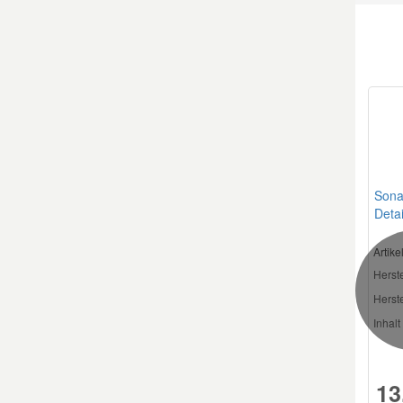
Sona
Deta
Artik
Herste
Herste
Inhalt 
13