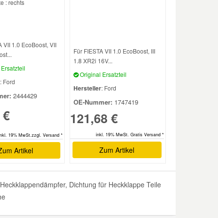
e : rechts
 VII 1.0 EcoBoost, VII
Für FIESTA VII 1.0 EcoBoost, III
st...
1.8 XR2i 16V...
Ersatzteil
Original Ersatzteil
: Ford
Hersteller
: Ford
er:
2444429
OE-Nummer:
1747419
 €
121,68 €
inkl. 19% MwSt. Gratis Versand *
inkl. 19% MwSt.zzgl. Versand *
Zum Artikel
Zum Artikel
Heckklappendämpfer, Dichtung für Heckklappe Teile
he