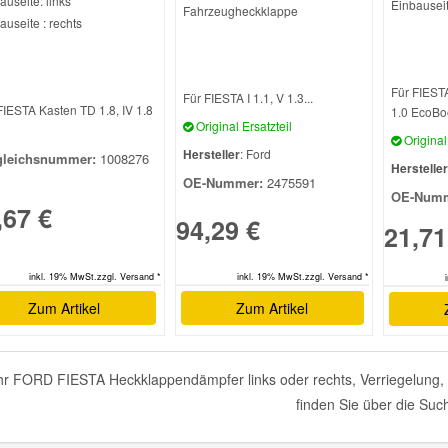
auseite: links
Einbauseit
Fahrzeugheckklappe
auseite : rechts
Für FIESTA
Für FIESTA I 1.1, V 1.3...
FIESTA Kasten TD 1.8, IV 1.8
1.0 EcoBoo
Original Ersatzteil
Original 
Hersteller
: Ford
gleichsnummer:
1008276
Hersteller
OE-Nummer:
2475591
OE-Numm
,67 €
94,29 €
21,71
inkl. 19% MwSt.zzgl. Versand *
inkl. 19% MwSt.zzgl. Versand *
Zum Artikel
Zum Artikel
r FORD FIESTA Heckklappendämpfer links oder rechts, Verriegelung, 
finden Sie über die Suc