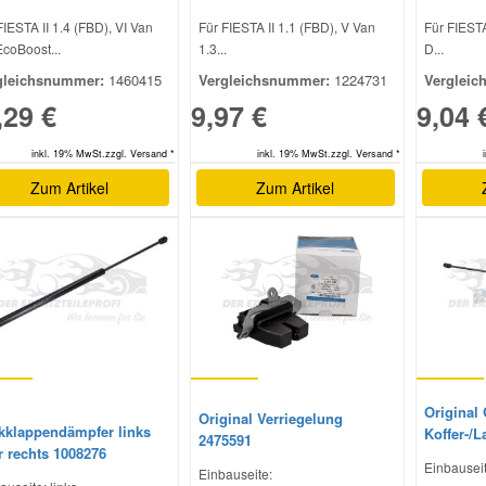
FIESTA II 1.4 (FBD), VI Van
Für FIESTA II 1.1 (FBD), V Van
Für FIESTA
EcoBoost...
1.3...
D...
gleichsnummer:
1460415
Vergleichsnummer:
1224731
Vergleic
,29 €
9,97 €
9,04 
inkl. 19% MwSt.zzgl. Versand *
inkl. 19% MwSt.zzgl. Versand *
Zum Artikel
Zum Artikel
Original 
Original Verriegelung
kklappendämpfer links
Koffer-/
2475591
r rechts 1008276
Einbauseit
Einbauseite: