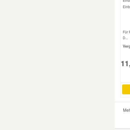
Einb
Einb
Für 
D...
Ver
11
Meh