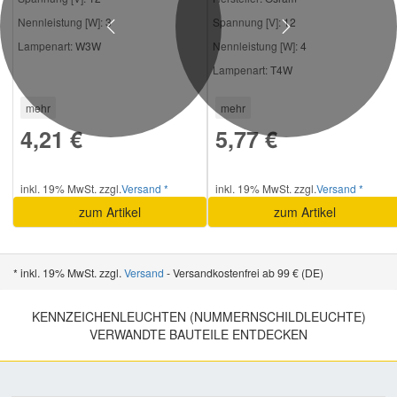
Nennleistung [W]:
3
Spannung [V]:
12
Previous
Next
Lampenart:
W3W
Nennleistung [W]:
4
Lampenart:
T4W
mehr
mehr
4,21 €
5,77 €
inkl. 19% MwSt. zzgl.
Versand *
inkl. 19% MwSt. zzgl.
Versand *
zum Artikel
zum Artikel
* inkl. 19% MwSt. zzgl.
Versand
- Versandkostenfrei ab 99 € (DE)
KENNZEICHENLEUCHTEN (NUMMERNSCHILDLEUCHTE)
VERWANDTE BAUTEILE ENTDECKEN