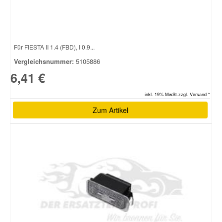
Für FIESTA II 1.4 (FBD), I 0.9...
Vergleichsnummer:
5105886
6,41 €
inkl. 19% MwSt.zzgl. Versand *
Zum Artikel