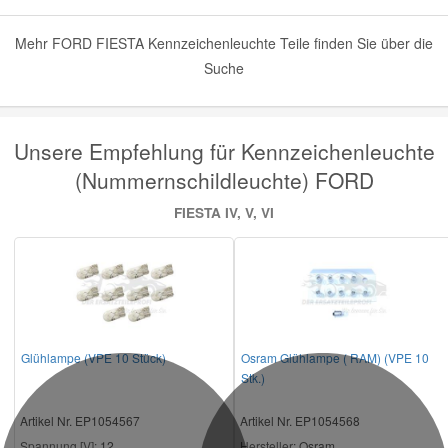
Mehr FORD FIESTA Kennzeichenleuchte Teile finden Sie über die
Suche
Unsere Empfehlung für Kennzeichenleuchte
(Nummernschildleuchte) FORD
FIESTA IV, V, VI
Glühlampe (VPE 10 Stück)
Osram Glühlampe ( RAM) (VPE 10
Stk.)
Artikel Nr. EP1054567
Artikel Nr. EP1054568
Spannung [V]:
12
Hersteller
: Osram