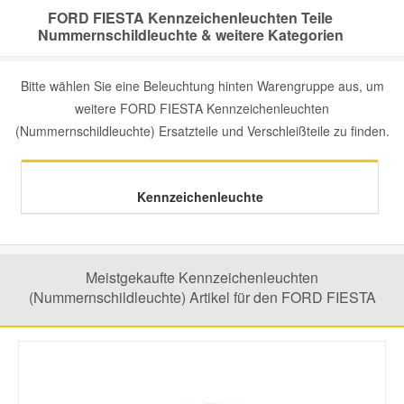
FORD FIESTA Kennzeichenleuchten Teile
Nummernschildleuchte & weitere Kategorien
Mazda Ersatzteile
Bitte wählen Sie eine Beleuchtung hinten Warengruppe aus, um
Mercedes Ersatzteile
weitere FORD FIESTA Kennzeichenleuchten
(Nummernschildleuchte) Ersatzteile und Verschleißteile zu finden.
Mini Ersatzteile
Mitsubishi Ersatzteile
Kennzeichenleuchte
Nissan Ersatzteile
Meistgekaufte Kennzeichenleuchten
(Nummernschildleuchte) Artikel für den FORD FIESTA
Porsche Ersatzteile
Seat Ersatzteile
Skoda Ersatzteile