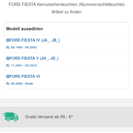
FORD FIESTA Kennzeichenleuchten (Nummernschildleuchte)
Reparatur-Zubehör
Schlüsselgehäuse
Daewoo Ersatzteile
Artikel zu finden
Scheibenreinigung
Karosserie Werkzeug
Werkstattbedarf
Daihatsu Ersatzteile
Modell auswählen
Zündanlage und Glühanlage
FORD FIESTA IV (JA_, JB_)
Winter-Autozubehör
Dodge Ersatzteile
Bj. 08.1995 - 09.2002
FORD FIESTA V (JH_, JD_)
Honda Ersatzteile
Bj. 11.2001 - 03.2010
FORD FIESTA VI
Hyundai Ersatzteile
Bj. 06.2008 - heute
Jeep Ersatzteile
Kia Ersatzteile
Gratis Versand ab 99,- €*
Lancia Ersatzteile