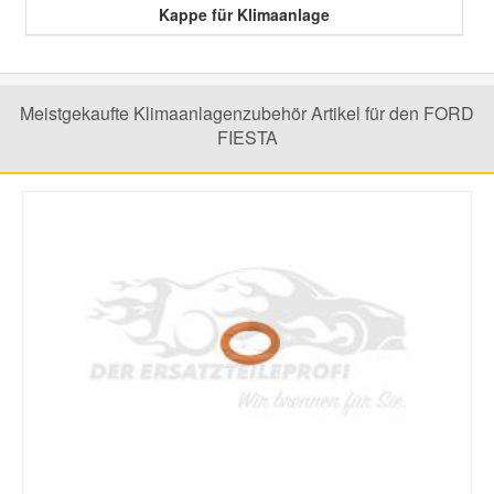
Kappe für Klimaanlage
Smart Ersatzteile
Meistgekaufte Klimaanlagenzubehör Artikel für den FORD
Suzuki Ersatzteile
FIESTA
Toyota Ersatzteile
Vauxhall Ersatzteile
Volvo Ersatzteile