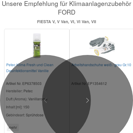
Unsere Empfehlung für Klimaanlagenzubehör
FORD
FIESTA V, V Van, VI, VI Van, VII
Petec Klima Fresh und Clean
Arbeitshandschuhe weiß / grau Gr.10
Desinfektionsmittel Vanille
Artikel Nr. EP6378503
Artikel Nr. EP1354612
Hersteller
: Petec
Duft (Aroma):
Vanillaroma
Previous
Next
Inhalt [ml]:
150
Gebindeart:
Sprühdose
mehr