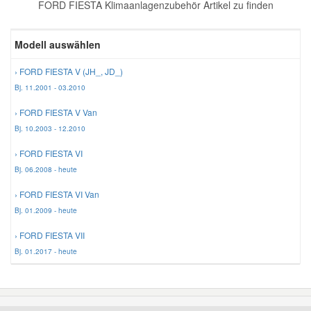
FORD FIESTA Klimaanlagenzubehör Artikel zu finden
Reparatur-Zubehör
Schlüsselgehäuse
Daewoo Ersatzteile
Scheibenreinigung
Modell auswählen
Karosserie Werkzeug
Werkstattbedarf
Daihatsu Ersatzteile
Zündanlage und Glühanlage
› FORD FIESTA V (JH_, JD_)
Bj. 11.2001 - 03.2010
Winter-Autozubehör
Dodge Ersatzteile
› FORD FIESTA V Van
Bj. 10.2003 - 12.2010
Honda Ersatzteile
› FORD FIESTA VI
Bj. 06.2008 - heute
Hyundai Ersatzteile
› FORD FIESTA VI Van
Bj. 01.2009 - heute
Jeep Ersatzteile
› FORD FIESTA VII
Bj. 01.2017 - heute
Kia Ersatzteile
Lancia Ersatzteile