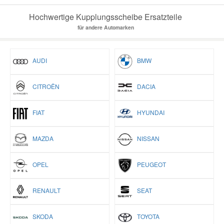
Hochwertige Kupplungsscheibe Ersatzteile
für andere Automarken
AUDI
BMW
CITROËN
DACIA
FIAT
HYUNDAI
MAZDA
NISSAN
OPEL
PEUGEOT
RENAULT
SEAT
SKODA
TOYOTA