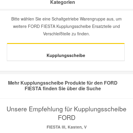
Kategorien
Mazda Ersatzteile
Bitte wählen Sie eine Schaltgetriebe Warengruppe aus, um
weitere FORD FIESTA Kupplungsscheibe Ersatzteile und
Mercedes Ersatzteile
Verschleißteile zu finden.
Mini Ersatzteile
Kupplungsscheibe
Mitsubishi Ersatzteile
Nissan Ersatzteile
Mehr Kupplungsscheibe Produkte für den FORD
FIESTA finden Sie über die Suche
Porsche Ersatzteile
Unsere Empfehlung für Kupplungsscheibe
Seat Ersatzteile
FORD
FIESTA III, Kasten, V
Skoda Ersatzteile