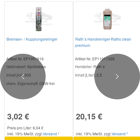
Smart Ersatzteile
Suzuki Ersatzteile
Bremsen- / Kupplungsreiniger
Rath´s Handreiniger-Raths clean
premium
Toyota Ersatzteile
Artikel Nr. EP1051616
Artikel Nr. EP11011326
Gebindeart:
Sprühdose
Hersteller
: Rath´s
Vauxhall Ersatzteile
Inhalt [ml]:
500
Inhalt [Liter]:
2,5
Previous
Next
chem. Eigenschaft:
CKW-frei
Volvo Ersatzteile
3,02 €
20,15 €
Preis pro Liter: 6,04 €
inkl. 19% MwSt. zzgl.
Versand *
inkl. 19% MwSt. zzgl.
Versand *