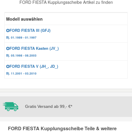
FORD FIESTA Kupplungsscheibe Artikel zu finden
Reparatur-Zubehör
Schlüsselgehäuse
Daewoo Ersatzteile
Scheibenreinigung
Modell auswählen
Karosserie Werkzeug
Werkstattbedarf
Daihatsu Ersatzteile
Zündanlage und Glühanlage
FORD FIESTA III (GFJ)
Bj. 01.1989 - 01.1997
Winter-Autozubehör
Dodge Ersatzteile
FORD FIESTA Kasten (JV_)
Bj. 05.1998 - 08.2003
Honda Ersatzteile
FORD FIESTA V (JH_, JD_)
Bj. 11.2001 - 03.2010
Hyundai Ersatzteile
Jeep Ersatzteile
Gratis Versand ab 99,- €*
Kia Ersatzteile
FORD FIESTA Kupplungsscheibe Teile & weitere
Lancia Ersatzteile