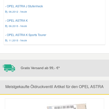
› OPEL ASTRA J Stufenheck
Mazda Ersatzteile
Bj. 06.2012 - heute
› OPEL ASTRA K
Mercedes Ersatzteile
Bj. 06.2015 - heute
› OPEL ASTRA K Sports Tourer
Mini Ersatzteile
Bj. 11.2015 - heute
Mitsubishi Ersatzteile
Nissan Ersatzteile
Gratis Versand ab 99,- €*
Porsche Ersatzteile
Meistgekaufte Öldruckventil Artikel für den OPEL ASTRA
Seat Ersatzteile
Skoda Ersatzteile