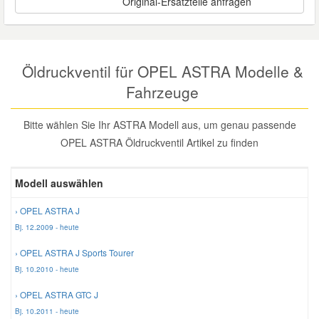
Original-Ersatzteile anfragen
Reparatur-Zubehör
Schlüsselgehäuse
Daewoo Ersatzteile
Scheibenreinigung
Karosserie Werkzeug
Werkstattbedarf
Daihatsu Ersatzteile
Öldruckventil für OPEL ASTRA Modelle &
Zündanlage und Glühanlage
Fahrzeuge
Winter-Autozubehör
Dodge Ersatzteile
Bitte wählen Sie Ihr ASTRA Modell aus, um genau passende
OPEL ASTRA Öldruckventil Artikel zu finden
Honda Ersatzteile
Modell auswählen
Hyundai Ersatzteile
› OPEL ASTRA J
Jeep Ersatzteile
Bj. 12.2009 - heute
› OPEL ASTRA J Sports Tourer
Kia Ersatzteile
Bj. 10.2010 - heute
› OPEL ASTRA GTC J
Lancia Ersatzteile
Bj. 10.2011 - heute