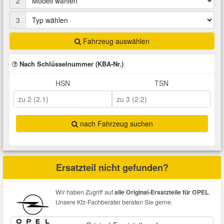
2
Total Motoröle
Druckluft Werkzeuge
Glühlampen
Montage
VW Ersatzteile
Heizung und Klimaanlage
3
Fahrwerk Werkzeuge
Kfz-Pflege
Reiniger
Fahrzeug auswählen
Abarth Ersatzteile
Kraftstoffsystem
Nach Schlüsselnummer (KBA-Nr.)
Halterung Abgasstrang
Kofferraumwanne
Rostlöser
Kühlung
Alfa Romeo Ersatzteile
HSN
TSN
Lenkung
Handwerkzeuge
Ladetechnik für Elektroautos
Scheibenkleber
Audi Ersatzteile
Motor
nach Fahrzeug suchen
Kfz Spezialwerkzeuge
Marderschutz
Schmiermittel
BMW Ersatzteile
Innenausstattung
Leitungsverbinder
Nachrüstwischer
Chevrolet Ersatzteile
Ersatzteil nicht gefunden?
Karosserieteile
Motortechnik Werkzeuge
Pannenhilfe
Chrysler Ersatzteile
Wir haben Zugriff auf
alle Original-Ersatzteile für OPEL
.
Räder und Reifen
Unsere Kfz-Fachberater beraten Sie gerne.
Prüf- und Messwerkzeuge
Reifen Zubehör
Cupra Ersatzteile
Riementrieb