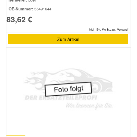
Hersteller
OE-Nummer:
55491644
83,62 €
inkl. 19% MwSt.zzgl. Versand *
Zum Artikel