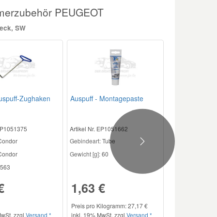
ümmerzubehör PEUGEOT
heck, SW
uspuff-Zughaken
Auspuff - Montagepaste
 EP1051375
Artikel Nr. EP1051662
 Condor
Gebindeart:
Tube
Next
ondor
Gewicht [g]:
60
563
€
1,63 €
Preis pro Kilogramm: 27,17 €
wSt. zzgl.
Versand *
inkl. 19% MwSt. zzgl.
Versand *