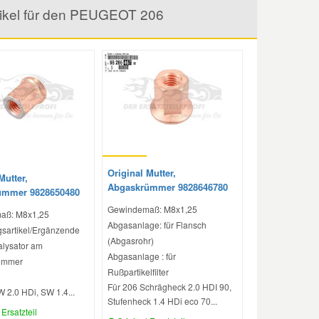
tikel für den PEUGEOT 206
Original Mutter,
Mutter,
Abgaskrümmer 9828646780
ümmer 9828650480
Gewindemaß: M8x1,25
aß: M8x1,25
Abgasanlage: für Flansch
sartikel/Ergänzende
(Abgasrohr)
talysator am
Abgasanlage : für
ümmer
Rußpartikelfilter
Für 206 Schrägheck 2.0 HDI 90,
 2.0 HDi, SW 1.4...
Stufenheck 1.4 HDi eco 70...
Ersatzteil