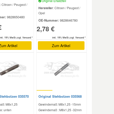
Original Ersatzteil
: Citroen / Peugeot /
Hersteller
: Citroen / Peugeot /
Opel
er:
9828650480
OE-Nummer:
9828646780
€
2,78 €
inkl. 19% MwSt.zzgl. Versand *
inkl. 19% MwSt.zzgl. Versand *
Zum Artikel
Zum Artikel
 Stehbolzen 035570
Original Stehbolzen 035568
aß: M8x1,25
Gewindemaß: M8x1,25 -15mm
e: unten
Gewindemaß : M8x1,25 -32mm