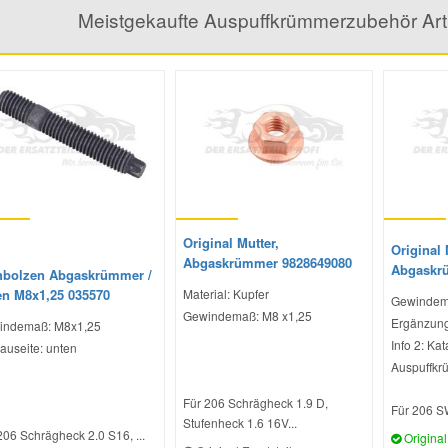
Meistgekaufte Auspuffkrümmerzubehör Ar
Original Mutter,
Original 
Abgaskrümmer 9828649080
Abgaskr
hbolzen Abgaskrümmer /
en M8x1,25 035570
Material: Kupfer
Gewindem
Gewindemaß: M8 x1,25
Ergänzung
indemaß: M8x1,25
Info 2: Ka
auseite: unten
Auspuffkr
Für 206 Schrägheck 1.9 D,
Für 206 SW
Stufenheck 1.6 16V...
206 Schrägheck 2.0 S16, ...
Original 