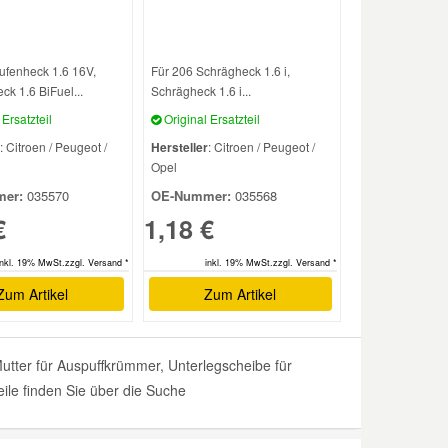
ufenheck 1.6 16V,
Für 206 Schrägheck 1.6 i,
k 1.6 BiFuel...
Schrägheck 1.6 i...
Ersatzteil
Original Ersatzteil
: Citroen / Peugeot /
Hersteller
: Citroen / Peugeot /
Opel
er:
035570
OE-Nummer:
035568
€
1,18 €
inkl. 19% MwSt.zzgl. Versand *
inkl. 19% MwSt.zzgl. Versand *
Zum Artikel
Zum Artikel
er für Auspuffkrümmer, Unterlegscheibe für
le finden Sie über die Suche