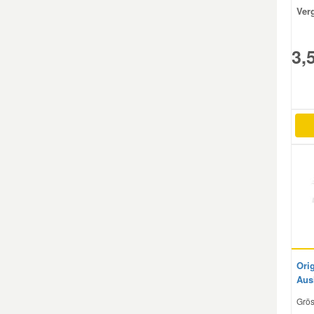
Ver
Smart Ersatzteile
3,
Suzuki Ersatzteile
Toyota Ersatzteile
Vauxhall Ersatzteile
Volvo Ersatzteile
Orig
Aus
Grös