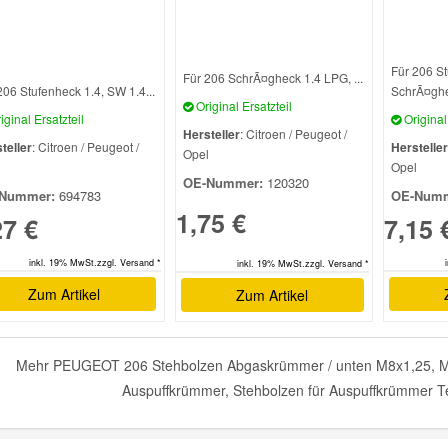
Für 206 St
Für 206 SchrÃ¤gheck 1.4 LPG, ...
206 Stufenheck 1.4, SW 1.4...
SchrÃ¤ghec
Original Ersatzteil
iginal Ersatzteil
Original 
Hersteller
: Citroen / Peugeot /
teller
: Citroen / Peugeot /
Hersteller
Opel
l
Opel
OE-Nummer:
120320
Nummer:
694783
OE-Numm
1,75 €
27 €
7,15 
inkl. 19% MwSt.zzgl. Versand *
inkl. 19% MwSt.zzgl. Versand *
Zum Artikel
Zum Artikel
Mehr PEUGEOT 206 Stehbolzen Abgaskrümmer / unten M8x1,25, Mutt
Auspuffkrümmer, Stehbolzen für Auspuffkrümmer Tei