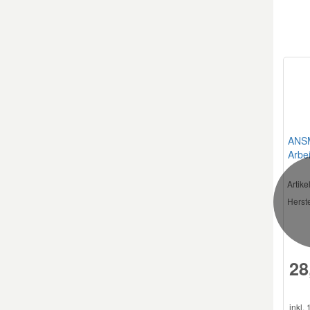
ANS
Arbei
Artik
Herste
28
inkl.