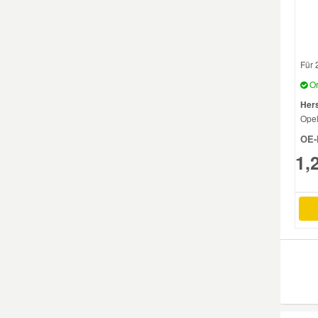
Für 
Or
Hers
Ope
OE-
1,