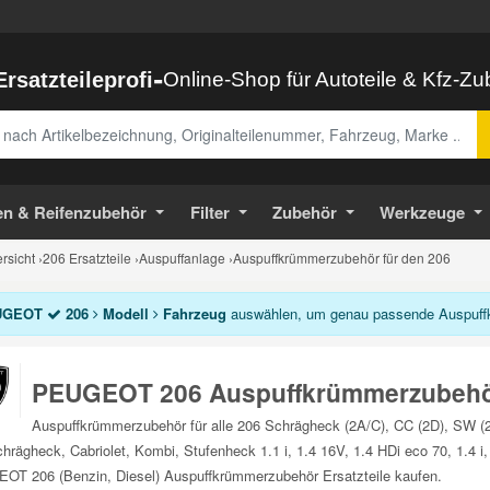
-
Ersatzteileprofi
Online-Shop für Autoteile & Kfz-Z
abe
en & Reifenzubehör
Filter
Zubehör
Werkzeuge
sicht
›
206 Ersatzteile
›
Auspuffanlage
›
Auspuffkrümmerzubehör für den 206
UGEOT
206
Modell
Fahrzeug
auswählen, um genau passende Auspuffk
PEUGEOT 206 Auspuffkrümmerzubeh
Auspuffkrümmerzubehör für alle 206 Schrägheck (2A/C), CC (2D), SW (2
rägheck, Cabriolet, Kombi, Stufenheck 1.1 i, 1.4 16V, 1.4 HDi eco 70, 1.4 i, 
T 206 (Benzin, Diesel) Auspuffkrümmerzubehör Ersatzteile kaufen.