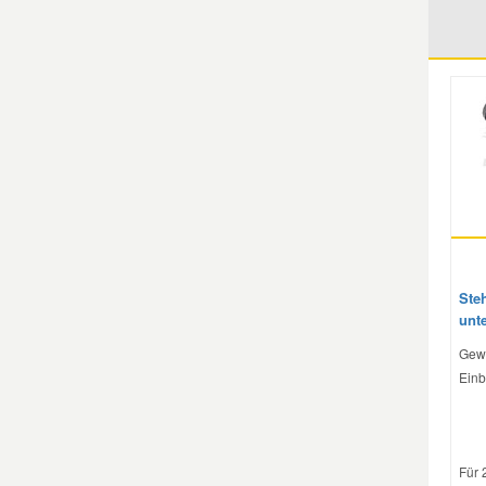
Mazda Ersatzteile
Mercedes Ersatzteile
Mini Ersatzteile
Mitsubishi Ersatzteile
Nissan Ersatzteile
Ste
unt
Gew
Porsche Ersatzteile
Einb
Seat Ersatzteile
Für 
Skoda Ersatzteile