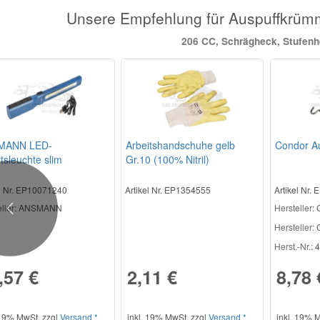
Unsere Empfehlung für Auspuffkr
206 CC, Schrägheck, Stufen
MANN LED-
Arbeitshandschuhe gelb
Condor A
tsleuchte slim
Gr.10 (100% Nitril)
el Nr. EP10071240
Artikel Nr. EP1354555
Artikel Nr.
ller
: ANSMANN
Hersteller
:
Previous
Hersteller:
C
Herst.-Nr.:
4
,57 €
2,11 €
8,78 
 19% MwSt. zzgl.
Versand *
inkl. 19% MwSt. zzgl.
Versand *
inkl. 19% M