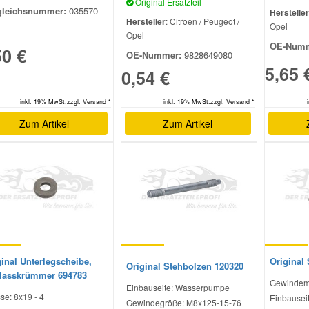
Original Ersatzteil
gleichsnummer:
035570
Hersteller
Hersteller
: Citroen / Peugeot /
Opel
Opel
OE-Numm
50 €
OE-Nummer:
9828649080
5,65 
0,54 €
inkl. 19% MwSt.zzgl. Versand *
inkl. 19% MwSt.zzgl. Versand *
Zum Artikel
Zum Artikel
inal Unterlegscheibe,
Original
Original Stehbolzen 120320
lasskrümmer 694783
Gewindem
Einbauseite: Wasserpumpe
se: 8x19 - 4
Einbauseit
Gewindegröße: M8x125-15-76