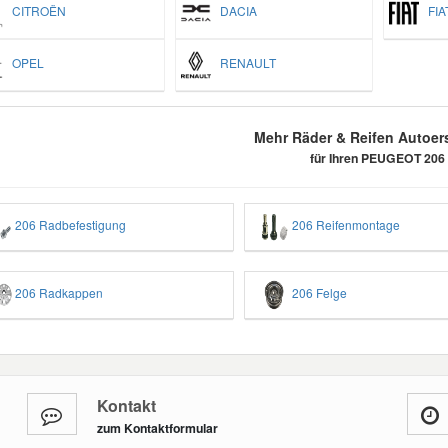
CITROËN
DACIA
FIA
OPEL
RENAULT
Mehr Räder & Reifen Autoers
für Ihren PEUGEOT 206
206 Radbefestigung
206 Reifenmontage
206 Radkappen
206 Felge
Kontakt
zum Kontaktformular