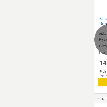
Smart Ersatzteile
Sona
Reif
Suzuki Ersatzteile
ml
Artik
Toyota Ersatzteile
Herste
Herste
Inhalt 
Vauxhall Ersatzteile
14
Volvo Ersatzteile
Preis
inkl.
* inkl.