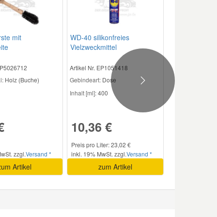
ste mit
WD-40 silikonfreies
ite
Vielzweckmittel
 EP5026712
Artikel Nr. EP1051418
l:
Holz (Buche)
Gebindeart:
Dose
Next
Inhalt [ml]:
400
€
10,36 €
Preis pro Liter: 23,02 €
wSt. zzgl.
Versand *
inkl. 19% MwSt. zzgl.
Versand *
zum Artikel
zum Artikel