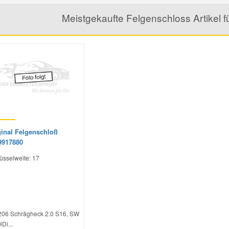
Meistgekaufte Felgenschloss Artikel
ginal Felgenschloß
9917880
üsselweite: 17
206 Schrägheck 2.0 S16, SW
Di...