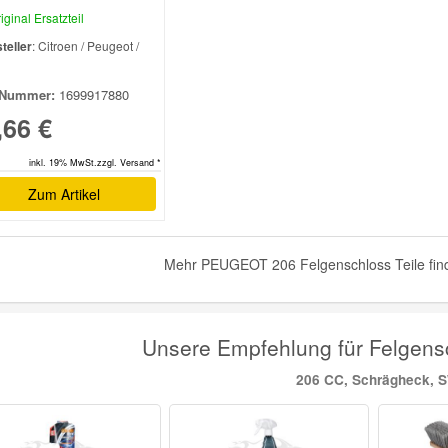
iginal Ersatzteil
teller
: Citroen / Peugeot /
l
Nummer:
1699917880
,66 €
inkl. 19% MwSt.zzgl. Versand *
Zum Artikel
Mehr PEUGEOT 206 Felgenschloss Teile find
Unsere Empfehlung für Felge
206 CC, Schrägheck, 