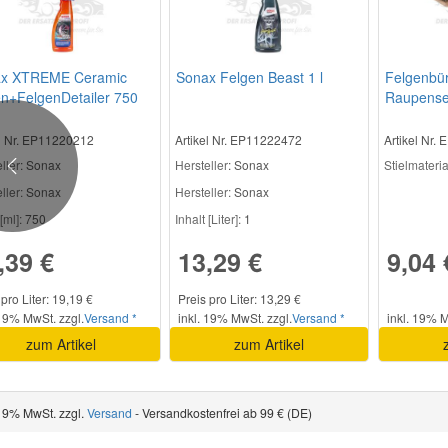
x XTREME Ceramic
Sonax Felgen Beast 1 l
Felgenbür
en+FelgenDetailer 750
Raupense
el Nr. EP11220212
Artikel Nr. EP11222472
Artikel Nr.
ller
: Sonax
Hersteller
: Sonax
Stielmateria
Previous
ller:
Sonax
Hersteller:
Sonax
[ml]:
750
Inhalt [Liter]:
1
,39 €
13,29 €
9,04 
 pro Liter: 19,19 €
Preis pro Liter: 13,29 €
 19% MwSt. zzgl.
Versand *
inkl. 19% MwSt. zzgl.
Versand *
inkl. 19% M
zum Artikel
zum Artikel
 19% MwSt. zzgl.
Versand
- Versandkostenfrei ab 99 € (DE)