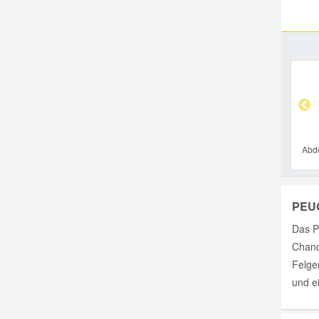
Abd
PEUG
Das P
Chanc
Felge
und ei