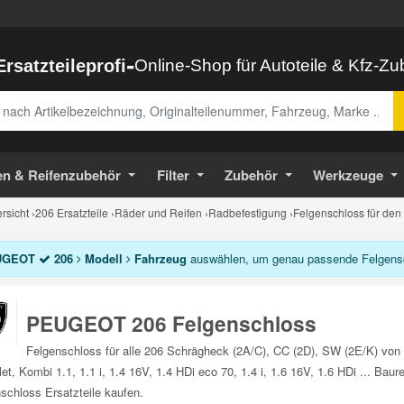
-
Ersatzteileprofi
Online-Shop für Autoteile & Kfz-Z
abe
en & Reifenzubehör
Filter
Zubehör
Werkzeuge
sicht
›
206 Ersatzteile
›
Räder und Reifen
›
Radbefestigung
›
Felgenschloss für den
UGEOT
206
Modell
Fahrzeug
auswählen, um genau passende Felgensch
PEUGEOT 206 Felgenschloss
Felgenschloss für alle 206 Schrägheck (2A/C), CC (2D), SW (2E/K) vo
let, Kombi 1.1, 1.1 i, 1.4 16V, 1.4 HDi eco 70, 1.4 i, 1.6 16V, 1.6 HDi ... B
schloss Ersatzteile kaufen.