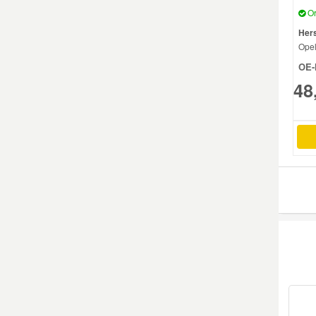
Or
Mazda Ersatzteile
Hers
Ope
OE-
Mercedes Ersatzteile
48
Mini Ersatzteile
Mitsubishi Ersatzteile
Nissan Ersatzteile
Porsche Ersatzteile
Seat Ersatzteile
Skoda Ersatzteile