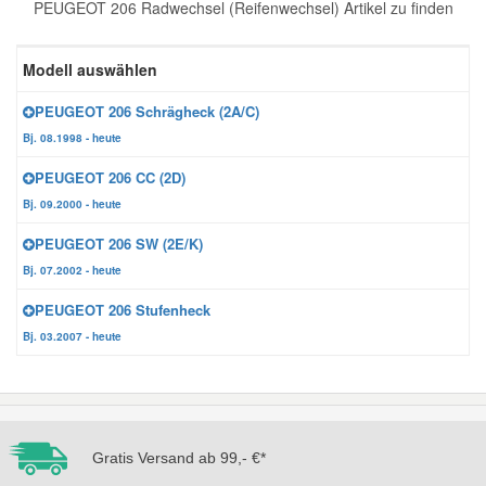
PEUGEOT 206 Radwechsel (Reifenwechsel) Artikel zu finden
Reparatur-Zubehör
Schlüsselgehäuse
Daewoo Ersatzteile
Scheibenreinigung
Modell auswählen
Karosserie Werkzeug
Werkstattbedarf
Daihatsu Ersatzteile
Zündanlage und Glühanlage
PEUGEOT 206 Schrägheck (2A/C)
Bj. 08.1998 - heute
Winter-Autozubehör
Dodge Ersatzteile
PEUGEOT 206 CC (2D)
Bj. 09.2000 - heute
Honda Ersatzteile
PEUGEOT 206 SW (2E/K)
Bj. 07.2002 - heute
Hyundai Ersatzteile
PEUGEOT 206 Stufenheck
Bj. 03.2007 - heute
Jeep Ersatzteile
Kia Ersatzteile
Gratis Versand ab 99,- €*
Lancia Ersatzteile