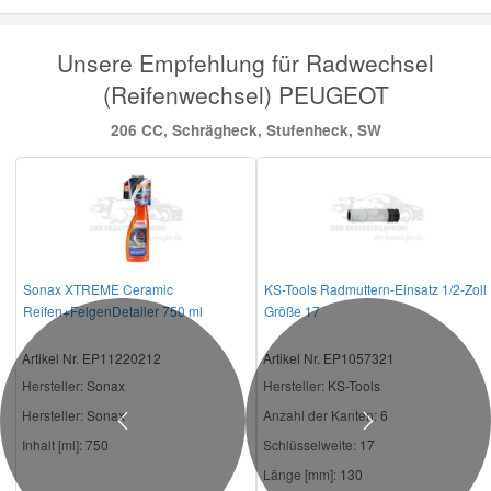
Unsere Empfehlung für Radwechsel
(Reifenwechsel) PEUGEOT
206 CC, Schrägheck, Stufenheck, SW
Sonax XTREME Ceramic
KS-Tools Radmuttern-Einsatz 1/2-Zoll
Reifen+FelgenDetailer 750 ml
Größe 17
Artikel Nr. EP11220212
Artikel Nr. EP1057321
Hersteller
: Sonax
Hersteller
: KS-Tools
Hersteller:
Sonax
Anzahl der Kanten:
6
Previous
Next
Inhalt [ml]:
750
Schlüsselweite:
17
Länge [mm]:
130