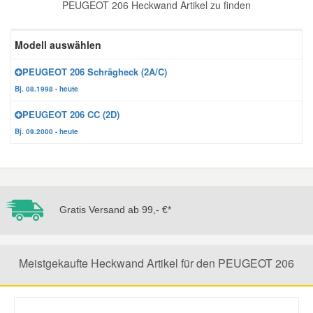
PEUGEOT 206 Heckwand Artikel zu finden
Reparatur-Zubehör
Schlüsselgehäuse
Daewoo Ersatzteile
Scheibenreinigung
Modell auswählen
Karosserie Werkzeug
Werkstattbedarf
Daihatsu Ersatzteile
Zündanlage und Glühanlage
PEUGEOT 206 Schrägheck (2A/C)
Bj. 08.1998 - heute
Winter-Autozubehör
Dodge Ersatzteile
PEUGEOT 206 CC (2D)
Bj. 09.2000 - heute
Honda Ersatzteile
Hyundai Ersatzteile
Gratis Versand ab 99,- €*
Jeep Ersatzteile
Meistgekaufte Heckwand Artikel für den PEUGEOT 206
Kia Ersatzteile
Lancia Ersatzteile