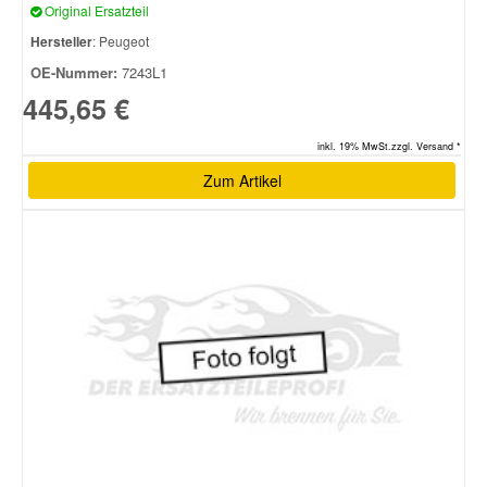
Original Ersatzteil
Hersteller
: Peugeot
Smart Ersatzteile
OE-Nummer:
7243L1
445,65 €
Suzuki Ersatzteile
inkl. 19% MwSt.zzgl. Versand *
Zum Artikel
Toyota Ersatzteile
Vauxhall Ersatzteile
Volvo Ersatzteile