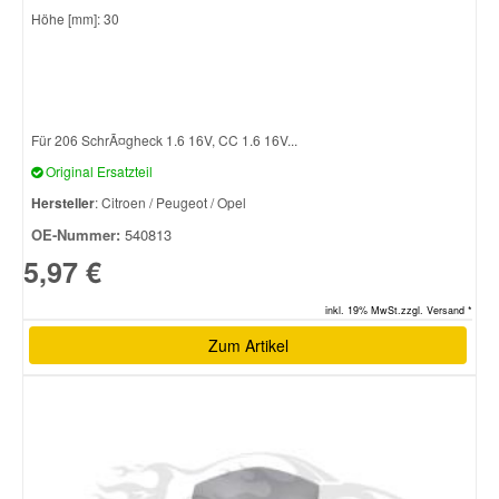
Höhe [mm]: 30
Smart Ersatzteile
Suzuki Ersatzteile
Für 206 SchrÃ¤gheck 1.6 16V, CC 1.6 16V...
Original Ersatzteil
Toyota Ersatzteile
Hersteller
: Citroen / Peugeot / Opel
OE-Nummer:
540813
Vauxhall Ersatzteile
5,97 €
Volvo Ersatzteile
inkl. 19% MwSt.zzgl. Versand *
Zum Artikel