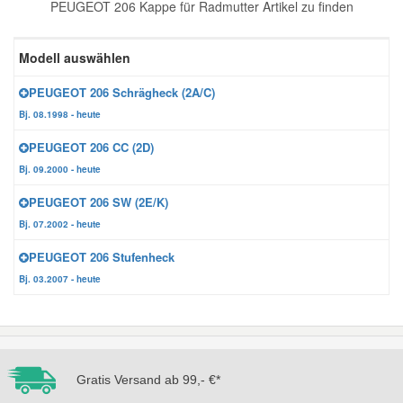
PEUGEOT 206 Kappe für Radmutter Artikel zu finden
Reparatur-Zubehör
Schlüsselgehäuse
Daewoo Ersatzteile
Scheibenreinigung
Modell auswählen
Karosserie Werkzeug
Werkstattbedarf
Daihatsu Ersatzteile
Zündanlage und Glühanlage
PEUGEOT 206 Schrägheck (2A/C)
Bj. 08.1998 - heute
Winter-Autozubehör
Dodge Ersatzteile
PEUGEOT 206 CC (2D)
Bj. 09.2000 - heute
Honda Ersatzteile
PEUGEOT 206 SW (2E/K)
Bj. 07.2002 - heute
Hyundai Ersatzteile
PEUGEOT 206 Stufenheck
Bj. 03.2007 - heute
Jeep Ersatzteile
Kia Ersatzteile
Gratis Versand ab 99,- €*
Lancia Ersatzteile