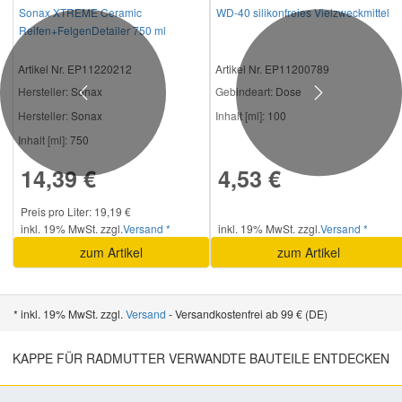
Sonax XTREME Ceramic
WD-40 silikonfreies Vielzweckmittel
Reifen+FelgenDetailer 750 ml
Artikel Nr. EP11220212
Artikel Nr. EP11200789
Hersteller
: Sonax
Gebindeart:
Dose
Previous
Next
Hersteller:
Sonax
Inhalt [ml]:
100
Inhalt [ml]:
750
14,39 €
4,53 €
Preis pro Liter: 19,19 €
inkl. 19% MwSt. zzgl.
Versand *
inkl. 19% MwSt. zzgl.
Versand *
zum Artikel
zum Artikel
* inkl. 19% MwSt. zzgl.
Versand
- Versandkostenfrei ab 99 € (DE)
KAPPE FÜR RADMUTTER VERWANDTE BAUTEILE ENTDECKEN