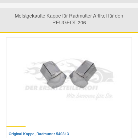
Mazda Ersatzteile
Meistgekaufte Kappe für Radmutter Artikel für den
PEUGEOT 206
Mercedes Ersatzteile
Mini Ersatzteile
Mitsubishi Ersatzteile
Nissan Ersatzteile
Porsche Ersatzteile
Seat Ersatzteile
Original Kappe, Radmutter 540813
Skoda Ersatzteile