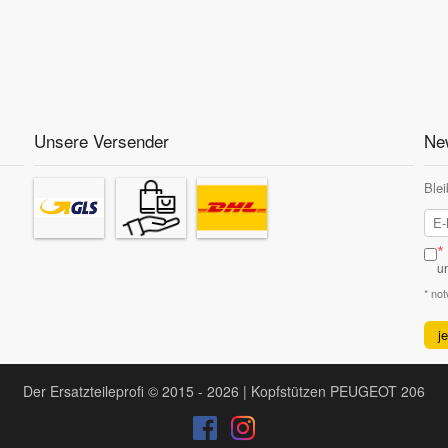
Unsere Versender
New
Blei
*
u
* no
j
Der Ersatzteileprofi © 2015 - 2026 | Kopfstützen PEUGEOT 206