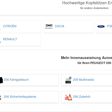
Hochwertige Kopfstützen Ers
für andere Automarken
CITROËN
DACIA
FO
RENAULT
Mehr Innenausstattung Autoer
für Ihren PEUGEOT 206
206 Fahrgastraum
206 Multimedia
206 Sicherheitssysteme
206 Zubehör