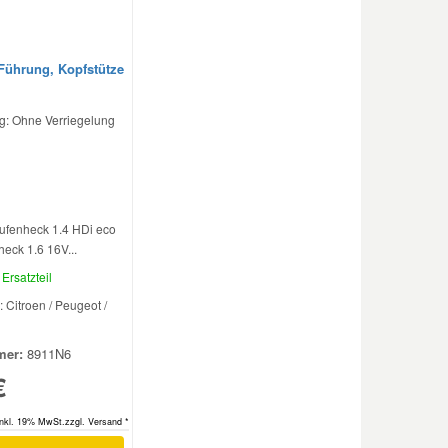
 Führung, Kopfstütze
g: Ohne Verriegelung
tufenheck 1.4 HDi eco
heck 1.6 16V...
Ersatzteil
: Citroen / Peugeot /
er:
8911N6
€
inkl. 19% MwSt.zzgl. Versand *