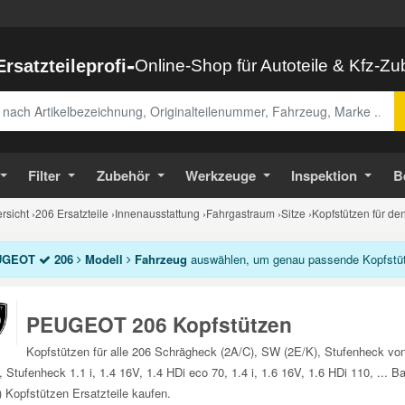
-
Ersatzteileprofi
Online-Shop für Autoteile & Kfz-Z
abe
Filter
Zubehör
Werkzeuge
Inspektion
B
sicht
›
206 Ersatzteile
›
Innenausstattung
›
Fahrgastraum
›
Sitze
›
Kopfstützen für de
UGEOT
206
Modell
Fahrzeug
auswählen, um genau passende Kopfstütz
PEUGEOT 206 Kopfstützen
Kopfstützen für alle 206 Schrägheck (2A/C), SW (2E/K), Stufenheck v
 Stufenheck 1.1 i, 1.4 16V, 1.4 HDi eco 70, 1.4 i, 1.6 16V, 1.6 HDi 110, ..
) Kopfstützen Ersatzteile kaufen.