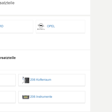
atzteile
RD
OPEL
satzteile
206 Kofferraum
206 Instrumente