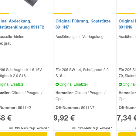
ginal Abdeckung,
Original Führung, Kopfstütze
Original
fstützenführung 8911F2
8911N7
8911N6
auseite: hinten
Ausführung: mit Verriegelung
Ausführun
e: grau
206 SchrÃ¤gheck 1.6 16V,
Für 206 SW 1.4, Schrägheck 2.0
Für 206 S
ägheck 2.0 S16...
S16...
70, Stufen
iginal Ersatzteil
Original Ersatzteil
Original 
teller
: Citroen / Peugeot /
Hersteller
: Citroen / Peugeot /
Hersteller
l
Opel
Opel
Nummer:
8911F2
OE-Nummer:
8911N7
OE-Numm
58 €
9,92 €
7,34 
inkl. 19% MwSt.zzgl. Versand *
inkl. 19% MwSt.zzgl. Versand *