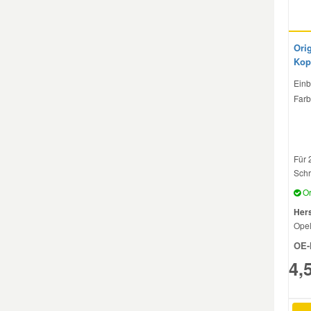
Mazda Ersatzteile
Ori
Kop
Mercedes Ersatzteile
Einb
Farb
Mini Ersatzteile
Mitsubishi Ersatzteile
Für 
Schr
Nissan Ersatzteile
Or
Hers
Ope
Porsche Ersatzteile
OE-
4,
Seat Ersatzteile
Skoda Ersatzteile