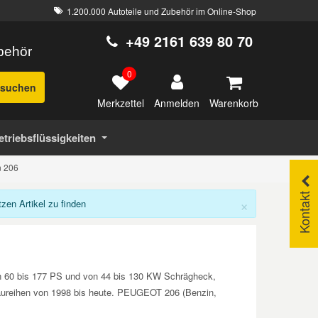
1.200.000 Autoteile und Zubehör im Online-Shop
+49 2161 639 80 70
ubehör
0
suchen
Merkzettel
Warenkorb
Anmelden
etriebsflüssigkeiten
n 206
Kontakt
×
en Artikel zu finden
on 60 bis 177 PS und von 44 bis 130 KW Schrägheck,
. Baureihen von 1998 bis heute. PEUGEOT 206 (Benzin,