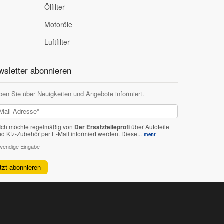
Ölfilter
Motoröle
Luftfilter
sletter abonnieren
ben Sie über Neuigkeiten und Angebote informiert.
Ich möchte regelmäßig von
Der Ersatzteileprofi
über Autoteile
nd Kfz-Zubehör per E-Mail informiert werden.
Diese...
mehr
twendige Eingabe
etzt abonnieren