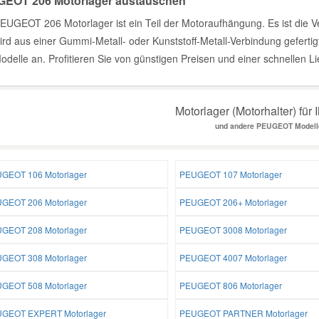
EOT 206 Motorlager austauschen
EUGEOT 206 Motorlager ist ein Teil der Motoraufhängung. Es ist die 
ird aus einer Gummi-Metall- oder Kunststoff-Metall-Verbindung geferti
delle an. Profitieren Sie von günstigen Preisen und einer schnellen Li
Motorlager (Motorhalter) für 
und andere PEUGEOT Modell
GEOT 106 Motorlager
PEUGEOT 107 Motorlager
GEOT 206 Motorlager
PEUGEOT 206+ Motorlager
GEOT 208 Motorlager
PEUGEOT 3008 Motorlager
GEOT 308 Motorlager
PEUGEOT 4007 Motorlager
GEOT 508 Motorlager
PEUGEOT 806 Motorlager
GEOT EXPERT Motorlager
PEUGEOT PARTNER Motorlager