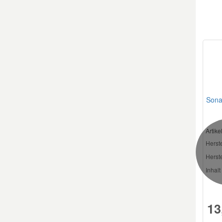
Sona
Artik
Herste
Herste
Inhalt 
13