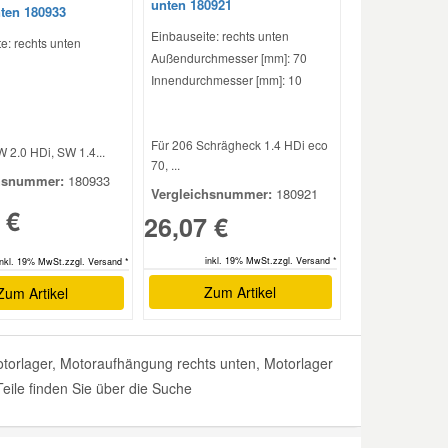
unten 180921
nten 180933
Einbauseite: rechts unten
e: rechts unten
Außendurchmesser [mm]: 70
Innendurchmesser [mm]: 10
Für 206 Schrägheck 1.4 HDi eco
 2.0 HDi, SW 1.4...
70, ...
hsnummer:
180933
Vergleichsnummer:
180921
 €
26,07 €
inkl. 19% MwSt.zzgl. Versand *
inkl. 19% MwSt.zzgl. Versand *
Zum Artikel
Zum Artikel
orlager, Motoraufhängung rechts unten, Motorlager
Teile finden Sie über die Suche