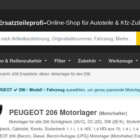
-
Ersatzteileprofi
Online-Shop für Autoteile & Kfz-Z
abe
en & Reifenzubehör
Filter
Zubehör
Werkzeuge
sicht
›
206 Ersatzteile
›
Motor
›
Motorlager für den 206
UGEOT
206
Modell
Fahrzeug
auswählen, um genau passende Motorlage
PEUGEOT 206 Motorlager
(Motorhalter)
Motorlager für alle 206 Schrägheck (2A/C), CC (2D), SW (2E/K), Stufe
heck, Cabriolet, Kombi, Stufenheck 1.1 i, 1.4 16V, 1.4 HDi eco 70, 1.4 i, 1.4
T 206 (Benzin, Diesel, Benzin/Autogas (LPG)) Motorlager (Motorhalter) Ersa