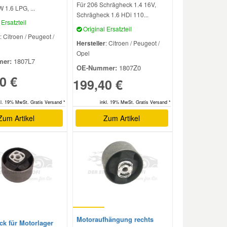
Für 206 Schrägheck 1.4 16V,
 1.6 LPG, ...
Schrägheck 1.6 HDi 110...
Ersatzteil
Original Ersatzteil
: Citroen / Peugeot /
Hersteller
: Citroen / Peugeot /
Opel
er:
1807L7
OE-Nummer:
1807Z0
0 €
199,40 €
inkl. 19% MwSt. Gratis Versand *
kl. 19% MwSt. Gratis Versand *
Zum Artikel
Zum Artikel
Motoraufhängung rechts
ck für Motorlager