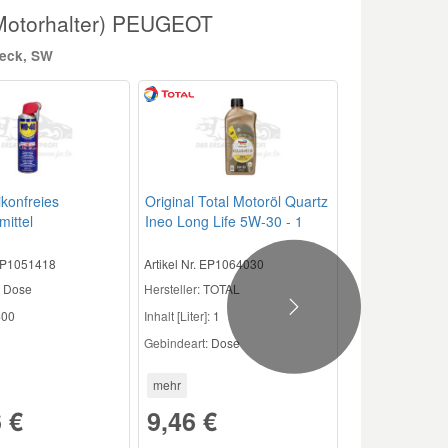
(Motorhalter) PEUGEOT
heck, SW
ikonfreies
Original Total Motoröl Quartz
mittel
Ineo Long Life 5W-30 - 1
Liter T4001
 EP1051418
Artikel Nr. EP1064030
Dose
Hersteller:
TOTAL
Next
00
Inhalt [Liter]:
1
Gebindeart:
Dose
mehr
 €
9,46 €