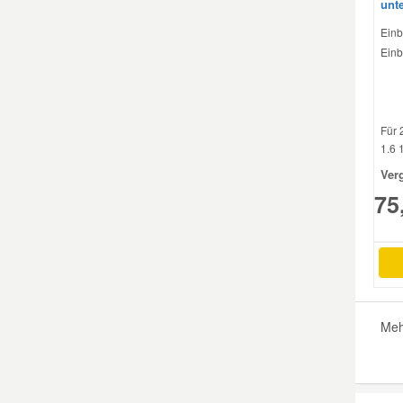
unt
Einb
Smart Ersatzteile
Einb
Suzuki Ersatzteile
Für 
Toyota Ersatzteile
1.6 1
Ver
75
Vauxhall Ersatzteile
Volvo Ersatzteile
Meh