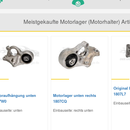
Meistgekaufte Motorlager (Motorhalter) A
Original
1807L7
oraufhängung unten
Motorlager unten rechts
7W0
1807CQ
Einbauseit
auseite: unten
Einbauseite: rechts unten