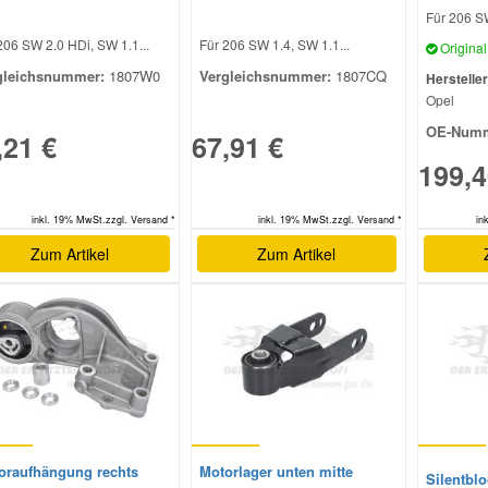
Für 206 SW
206 SW 2.0 HDi, SW 1.1...
Für 206 SW 1.4, SW 1.1...
Original 
gleichsnummer:
1807W0
Vergleichsnummer:
1807CQ
Hersteller
Opel
OE-Numm
,21 €
67,91 €
199,4
inkl. 19% MwSt.zzgl. Versand *
inkl. 19% MwSt.zzgl. Versand *
in
Zum Artikel
Zum Artikel
oraufhängung rechts
Motorlager unten mitte
Silentblo