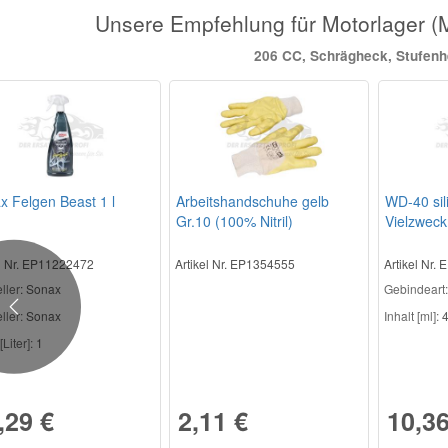
Unsere Empfehlung für Motorlager 
206 CC, Schrägheck, Stufen
x Felgen Beast 1 l
Arbeitshandschuhe gelb
WD-40 sil
Gr.10 (100% Nitril)
Vielzweck
el Nr. EP11222472
Artikel Nr. EP1354555
Artikel Nr.
ller
: Sonax
Gebindeart:
Previous
ller:
Sonax
Inhalt [ml]:
4
[Liter]:
1
,29 €
2,11 €
10,36