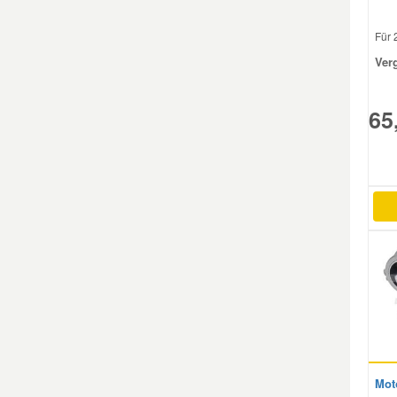
Für 
Mazda Ersatzteile
Ver
Mercedes Ersatzteile
65
Mini Ersatzteile
Mitsubishi Ersatzteile
Nissan Ersatzteile
Porsche Ersatzteile
Seat Ersatzteile
Mot
Skoda Ersatzteile