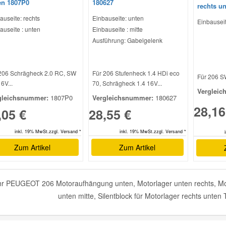
en 1807P0
180627
rechts u
auseite: rechts
Einbauseite: unten
Einbauseit
auseite : unten
Einbauseite : mitte
Ausführung: Gabelgelenk
206 Schrägheck 2.0 RC, SW
Für 206 Stufenheck 1.4 HDi eco
Für 206 SW
6V...
70, Schrägheck 1.4 16V...
Vergleic
gleichsnummer:
1807P0
Vergleichsnummer:
180627
28,16
,05 €
28,55 €
inkl. 19% MwSt.zzgl. Versand *
inkl. 19% MwSt.zzgl. Versand *
Zum Artikel
Zum Artikel
r PEUGEOT 206 Motoraufhängung unten, Motorlager unten rechts, Mot
unten mitte, Silentblock für Motorlager rechts unten 