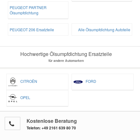
PEUGEOT PARTNER
Ölsumpfdichtung
Smart Ersatzteile
PEUGEOT 206 Ersatzteile
Alle Ölsumpfdichtung Autoteile
Suzuki Ersatzteile
Toyota Ersatzteile
Hochwertige Ölsumpfdichtung Ersatzteile
für andere Automarken
Vauxhall Ersatzteile
CITROËN
FORD
Volvo Ersatzteile
OPEL
Kostenlose Beratung
Telefon:
+49 2161 639 80 70