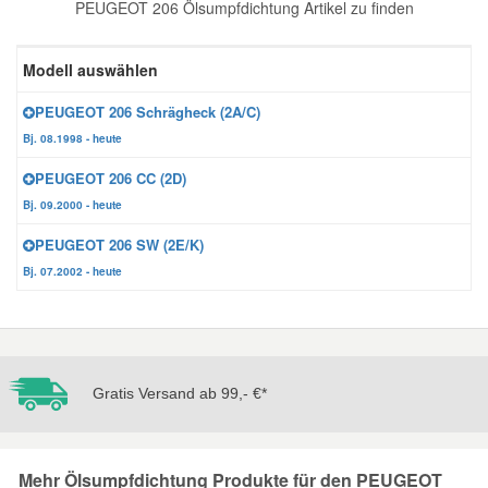
PEUGEOT 206 Ölsumpfdichtung Artikel zu finden
Reparatur-Zubehör
Schlüsselgehäuse
Daewoo Ersatzteile
Scheibenreinigung
Modell auswählen
Karosserie Werkzeug
Werkstattbedarf
Daihatsu Ersatzteile
Zündanlage und Glühanlage
PEUGEOT 206 Schrägheck (2A/C)
Bj. 08.1998 - heute
Winter-Autozubehör
Dodge Ersatzteile
PEUGEOT 206 CC (2D)
Bj. 09.2000 - heute
Honda Ersatzteile
PEUGEOT 206 SW (2E/K)
Bj. 07.2002 - heute
Hyundai Ersatzteile
Jeep Ersatzteile
Gratis Versand ab 99,- €*
Kia Ersatzteile
Lancia Ersatzteile
Mehr Ölsumpfdichtung Produkte für den PEUGEOT