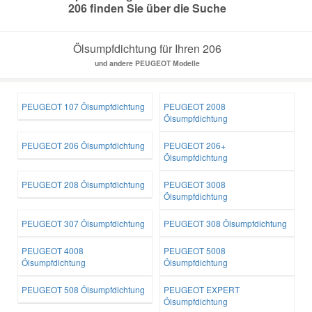
206 finden Sie über die Suche
Mazda Ersatzteile
Ölsumpfdichtung für Ihren 206
und andere PEUGEOT Modelle
Mercedes Ersatzteile
PEUGEOT 107 Ölsumpfdichtung
PEUGEOT 2008
Mini Ersatzteile
Ölsumpfdichtung
PEUGEOT 206 Ölsumpfdichtung
PEUGEOT 206+
Mitsubishi Ersatzteile
Ölsumpfdichtung
PEUGEOT 208 Ölsumpfdichtung
PEUGEOT 3008
Nissan Ersatzteile
Ölsumpfdichtung
PEUGEOT 307 Ölsumpfdichtung
PEUGEOT 308 Ölsumpfdichtung
Porsche Ersatzteile
PEUGEOT 4008
PEUGEOT 5008
Ölsumpfdichtung
Ölsumpfdichtung
Seat Ersatzteile
PEUGEOT 508 Ölsumpfdichtung
PEUGEOT EXPERT
Ölsumpfdichtung
Skoda Ersatzteile