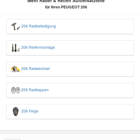
Mehr Räder & Reifen Autoersatzteile
für Ihren PEUGEOT 206
206 Radbefestigung
206 Reifenmontage
206 Radwechsel
206 Radkappen
206 Felge