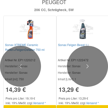
PEUGEOT
206 CC, Schrägheck, SW
Sonax XTREME Ceramic
Sonax Felgen Beast 1 l
Reifen+FelgenDetailer 750 ml
Artikel Nr. EP11220212
Artikel Nr. EP11222472
Hersteller
: Sonax
Hersteller
: Sonax
Previous
Next
Hersteller:
Sonax
Hersteller:
Sonax
Inhalt [ml]:
750
Inhalt [Liter]:
1
14,39 €
13,29 €
Preis pro Liter: 19,19 €
Preis pro Liter: 13,29 €
inkl. 19% MwSt. zzgl.
Versand *
inkl. 19% MwSt. zzgl.
Versand *