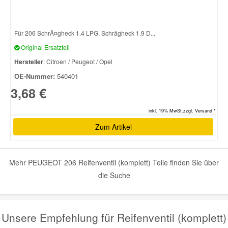
Smart Ersatzteile
Für 206 SchrÃ¤gheck 1.4 LPG, Schrägheck 1.9 D...
Original Ersatzteil
Suzuki Ersatzteile
Hersteller
: Citroen / Peugeot / Opel
OE-Nummer:
540401
Toyota Ersatzteile
3,68 €
inkl. 19% MwSt.zzgl. Versand *
Vauxhall Ersatzteile
Zum Artikel
Volvo Ersatzteile
Mehr PEUGEOT 206 Reifenventil (komplett) Teile finden Sie über
die Suche
Unsere Empfehlung für Reifenventil (komplett)