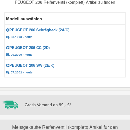
PEUGEOT 206 Reifenventil (komplett) Artikel zu finden
Reparatur-Zubehör
Schlüsselgehäuse
Daewoo Ersatzteile
Scheibenreinigung
Modell auswählen
Karosserie Werkzeug
Werkstattbedarf
Daihatsu Ersatzteile
Zündanlage und Glühanlage
PEUGEOT 206 Schrägheck (2A/C)
Bj. 08.1998 - heute
Winter-Autozubehör
Dodge Ersatzteile
PEUGEOT 206 CC (2D)
Bj. 09.2000 - heute
Honda Ersatzteile
PEUGEOT 206 SW (2E/K)
Bj. 07.2002 - heute
Hyundai Ersatzteile
Jeep Ersatzteile
Gratis Versand ab 99,- €*
Kia Ersatzteile
Lancia Ersatzteile
Meistgekaufte Reifenventil (komplett) Artikel für den