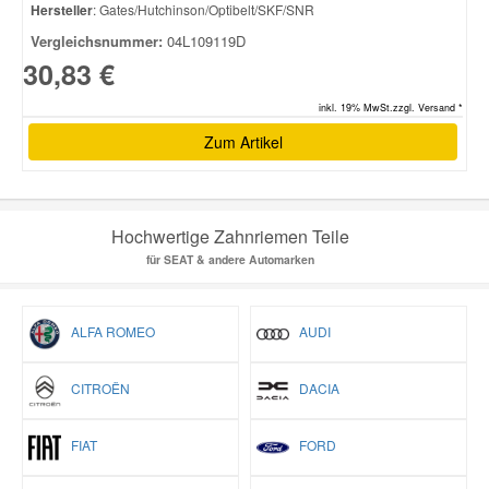
Hersteller
: Gates/Hutchinson/Optibelt/SKF/SNR
Vergleichsnummer:
04L109119D
30,83 €
inkl. 19% MwSt.zzgl. Versand *
Zum Artikel
Hochwertige Zahnriemen Teile
für SEAT & andere Automarken
ALFA ROMEO
AUDI
CITROËN
DACIA
FIAT
FORD