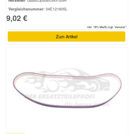
Hersteller
: Gates/Optibelt/SKF/SNR
Vergleichsnummer:
04E121605L
9,02 €
inkl. 19% MwSt.zzgl. Versand *
Zum Artikel