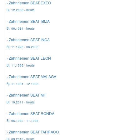
› Zahnriemen SEAT EXEO
Bj. 12.2008 - heute
Mazda Ersatzteile
› Zahnriemen SEAT IBIZA
Bj. 06.1984 - heute
Mercedes Ersatzteile
› Zahnriemen SEAT INCA
Bj. 11.1995 - 06.2003
Mini Ersatzteile
› Zahnriemen SEAT LEON
Bj. 11.1999 - heute
Mitsubishi Ersatzteile
› Zahnriemen SEAT MALAGA
Bj. 11.1984 - 12.1993
Nissan Ersatzteile
› Zahnriemen SEAT Mii
Porsche Ersatzteile
Bj. 10.2011 - heute
› Zahnriemen SEAT RONDA
Seat Ersatzteile
Bj. 06.1982 - 11.1988
› Zahnriemen SEAT TARRACO
Skoda Ersatzteile
Bj. 09.2018 - heute