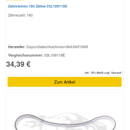
Zahnriemen 160 Zähne 03L109119E
Zähnezahl: 160
Hersteller
: Dayco/Gates/Hutchinson/INA/SKF/SNR
Vergleichsnummer:
03L109119E
34,39 €
inkl. 19% MwSt.zzgl. Versand *
Zum Artikel