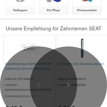
Radkappen
Kfz-Pflege
Winterprodukte
Unsere Empfehlung für Zahnriemen SEAT
Gates/Hutchinson/Optibelt/SKF/SNR
ANSMANN LED-Arbeitsleuchte slim
Umlenkrolle 29mm für Zahnriemen
03L109244C
Artikel Nr. EP1046633
Artikel Nr. EP6403276
Hersteller
:
Hersteller
: ANSMANN
Previous
Next
Gates/Hutchinson/Optibelt/SKF/SNR
Durchmesser [mm]:
29