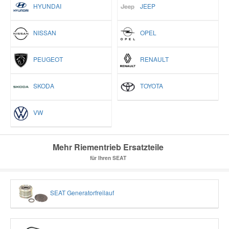
HYUNDAI
JEEP
NISSAN
OPEL
PEUGEOT
RENAULT
SKODA
TOYOTA
VW
Mehr Riementrieb Ersatzteile
für Ihren SEAT
SEAT Generatorfreilauf