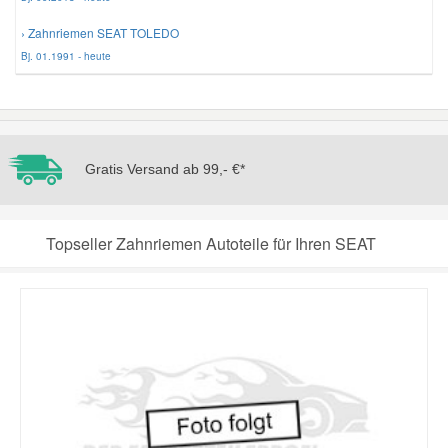
› Zahnriemen SEAT TOLEDO
Smart Ersatzteile
Bj. 01.1991 - heute
Suzuki Ersatzteile
Toyota Ersatzteile
Gratis Versand ab 99,- €*
Vauxhall Ersatzteile
Topseller Zahnriemen Autoteile für Ihren SEAT
Volvo Ersatzteile