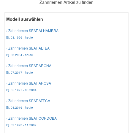
Zahnriemen Artikel zu finden
Reparatur-Zubehör
Schlüsselgehäuse
Daewoo Ersatzteile
Scheibenreinigung
Modell auswählen
Karosserie Werkzeug
Werkstattbedarf
Daihatsu Ersatzteile
Zündanlage und Glühanlage
› Zahnriemen SEAT ALHAMBRA
Bj. 03.1996 - heute
Winter-Autozubehör
Dodge Ersatzteile
› Zahnriemen SEAT ALTEA
Bj. 03.2004 - heute
Honda Ersatzteile
› Zahnriemen SEAT ARONA
Bj. 07.2017 - heute
Hyundai Ersatzteile
› Zahnriemen SEAT AROSA
Bj. 05.1997 - 06.2004
Jeep Ersatzteile
› Zahnriemen SEAT ATECA
Bj. 04.2016 - heute
Kia Ersatzteile
› Zahnriemen SEAT CORDOBA
Bj. 02.1993 - 11.2009
Lancia Ersatzteile