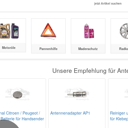
jetzt Artikel suchen
Motoröle
Pannenhilfe
Maderschutz
Radk
Unsere Empfehlung für An
nal Citroen / Peugeot /
Antennenadapter AP1
Reiniger 
 Batterie für Handsender
für Klebep
2E1
Regensen