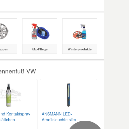
appen
Kfz-Pflege
Winterprodukte
tennenfuß VW
und Kontaktspray
ANSMANN LED-
lättchen-
Arbeitsleuchte slim
sor