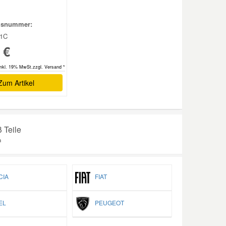
hsnummer:
01C
 €
inkl. 19% MwSt.zzgl. Versand *
Zum Artikel
 Teile
n
IA
FIAT
EL
PEUGEOT