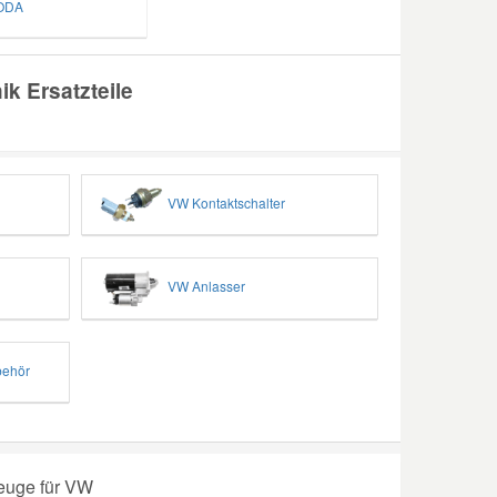
ODA
ik Ersatzteile
VW Kontaktschalter
VW Anlasser
behör
euge für VW