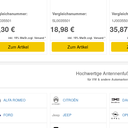
gleichsnummer:
Vergleichsnummer:
Vergleic
035501
5L0035501
1J00355
,30 €
18,98 €
35,87
inkl. 19% MwSt.zzgl. Versand *
inkl. 19% MwSt.zzgl. Versand *
Zum Artikel
Zum Artikel
Hochwertige Antennenfuß
für VW & andere Automarke
ALFA ROMEO
CITROËN
DAC
FORD
JEEP
OP