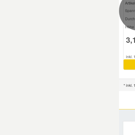
Artik
Spann
Durch
Höhe 
3,
inkl.
* inkl.