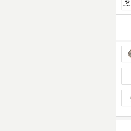
Smart Ersatzteile
Suzuki Ersatzteile
Toyota Ersatzteile
Vauxhall Ersatzteile
Volvo Ersatzteile