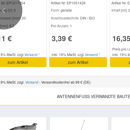
el Nr. EP1217354
Artikel Nr. EP1051426
Artikel Nr.
ung [V]:
3
Form:
gerade
Inhalt [ml]:
2
Previous
messer [mm]:
20
Anschlusstechnik:
DIN / ISO
[mm]:
3,2
Pol-Anzahl:
1
11 €
3,39 €
16,35
Preis pro L
 19% MwSt. zzgl.
Versand *
inkl. 19% MwSt. zzgl.
Versand *
inkl. 19% M
zum Artikel
zum Artikel
 19% MwSt. zzgl.
Versand
- Versandkostenfrei ab 99 € (DE)
ANTENNENFUSS VERWANDTE BAUTE
Previous