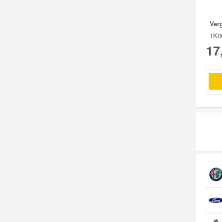
Mazda Ersatzteile
Ver
1K0
17
Mercedes Ersatzteile
Mini Ersatzteile
Mitsubishi Ersatzteile
Nissan Ersatzteile
Porsche Ersatzteile
Seat Ersatzteile
Skoda Ersatzteile