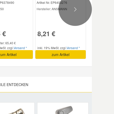
 EP6378490
Artikel Nr. EP6403276
50
Hersteller
: ANSMANN
Next
 €
8,21 €
iter: 65,40 €
wSt. zzgl.
Versand *
inkl. 19% MwSt. zzgl.
Versand *
zum Artikel
zum Artikel
ILE ENTDECKEN
Next