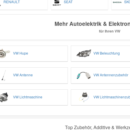
RENAULT
SEAT
SK
Mehr Autoelektrik & Elektron
für Ihren VW
VW Hupe
VW Beleuchtung
VW Antenne
VW Antennenzubehör
VW Lichtmaschine
VW Lichtmaschinenzu
Top Zubehör, Additive & Werkz