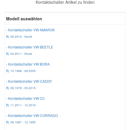
Kontaktschalter Artikel zu finden
Reparatur-Zubehör
Schlüsselgehäuse
Daewoo Ersatzteile
Scheibenreinigung
Modell auswählen
Karosserie Werkzeug
Werkstattbedarf
Daihatsu Ersatzteile
Zündanlage und Glühanlage
› Kontaktschalter VW AMAROK
Bj. 09.2010 - heute
Winter-Autozubehör
Dodge Ersatzteile
› Kontaktschalter VW BEETLE
Bj. 04.2011 - heute
Honda Ersatzteile
› Kontaktschalter VW BORA
Bj. 10.1998 - 09.2005
Hyundai Ersatzteile
› Kontaktschalter VW CADDY
Bj. 09.1979 - 05.2015
Jeep Ersatzteile
› Kontaktschalter VW CC
Bj. 11.2011 - 12.2016
Kia Ersatzteile
› Kontaktschalter VW CORRADO
Bj. 08.1987 - 12.1995
Lancia Ersatzteile