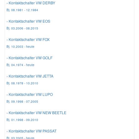
› Kontaktschalter VW DERBY
Bj. 08.1981 - 12.1984
Mazda Ersatzteile
› Kontaktschalter VW EOS
Bj. 03.2006 - 08.2015
Mercedes Ersatzteile
› Kontaktschalter VW FOX
Bj. 10.2003 - heute
Mini Ersatzteile
› Kontaktschalter VW GOLF
Bj. 04.1974 - heute
Mitsubishi Ersatzteile
› Kontaktschalter VW JETTA
Bj. 08.1978 - 10.2010
Nissan Ersatzteile
› Kontaktschalter VW LUPO
Porsche Ersatzteile
Bj. 09.1998 - 07.2005
› Kontaktschalter VW NEW BEETLE
Seat Ersatzteile
Bj. 01.1998 - 09.2010
› Kontaktschalter VW PASSAT
Skoda Ersatzteile
Bj. 03.2005 - heute