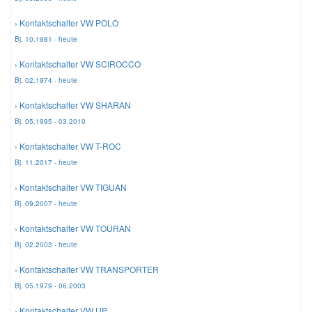
› Kontaktschalter VW POLO
Smart Ersatzteile
Bj. 10.1981 - heute
› Kontaktschalter VW SCIROCCO
Suzuki Ersatzteile
Bj. 02.1974 - heute
› Kontaktschalter VW SHARAN
Toyota Ersatzteile
Bj. 05.1995 - 03.2010
› Kontaktschalter VW T-ROC
Vauxhall Ersatzteile
Bj. 11.2017 - heute
› Kontaktschalter VW TIGUAN
Volvo Ersatzteile
Bj. 09.2007 - heute
› Kontaktschalter VW TOURAN
Bj. 02.2003 - heute
› Kontaktschalter VW TRANSPORTER
Bj. 05.1979 - 06.2003
› Kontaktschalter VW UP