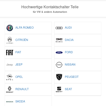
Hochwertige Kontaktschalter Teile
für VW & andere Automarken
ALFA ROMEO
AUDI
CITROËN
DACIA
FIAT
FORD
JEEP
NISSAN
OPEL
PEUGEOT
RENAULT
SEAT
SKODA