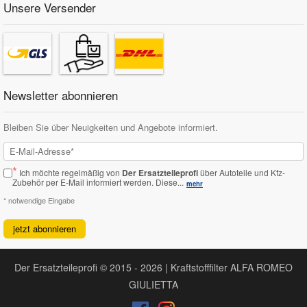
Unsere Versender
Newsletter abonnieren
Bleiben Sie über Neuigkeiten und Angebote informiert.
*
Ich möchte regelmäßig von
Der Ersatzteileprofi
über Autoteile und Kfz-
Zubehör per E-Mail informiert werden.
Diese...
mehr
* notwendige Eingabe
jetzt abonnieren
Der Ersatzteileprofi © 2015 - 2026 | Kraftstofffilter ALFA ROMEO
GIULIETTA