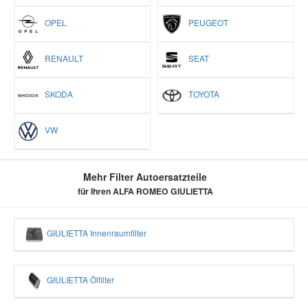
OPEL
PEUGEOT
RENAULT
SEAT
SKODA
TOYOTA
VW
Mehr Filter Autoersatzteile
für Ihren ALFA ROMEO GIULIETTA
GIULIETTA Innenraumfilter
GIULIETTA Ölfilter