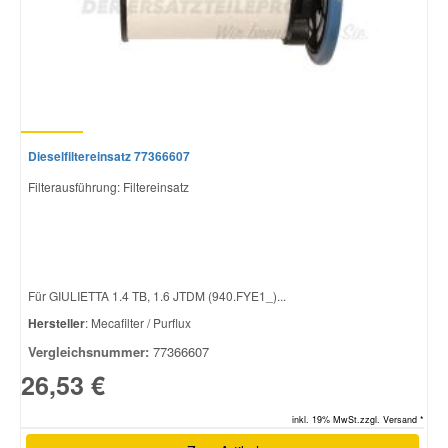
Dieselfiltereinsatz 77366607
Filterausführung: Filtereinsatz
Für GIULIETTA 1.4 TB, 1.6 JTDM (940.FYE1_)...
Hersteller
: Mecafilter / Purflux
Vergleichsnummer:
77366607
26,53 €
inkl. 19% MwSt.zzgl. Versand *