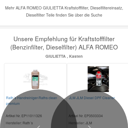
Mehr ALFA ROMEO GIULIETTA Kraftstofffilter, Dieselfiltereinsatz,
Dieselfilter Teile finden Sie über die Suche
Unsere Empfehlung für Kraftstofffilter
(Benzinfilter, Dieselfilter) ALFA ROMEO
GIULIETTA , Kasten
Rath´s Handreiniger-Raths clean
JLM JLM Diesel DPF Cleaner
premium
Artikel Nr. EP11011326
Artikel Nr. EP3503334
Hersteller
: Rath´s
Hersteller
: JLM