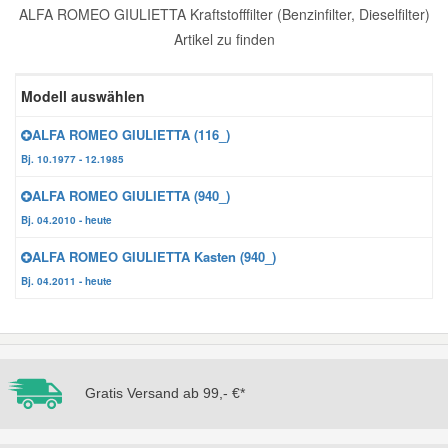
ALFA ROMEO GIULIETTA Kraftstofffilter (Benzinfilter, Dieselfilter)
Reparatur-Zubehör
Schlüsselgehäuse
Daewoo Ersatzteile
Artikel zu finden
Scheibenreinigung
Karosserie Werkzeug
Werkstattbedarf
Daihatsu Ersatzteile
Modell auswählen
Zündanlage und Glühanlage
ALFA ROMEO GIULIETTA (116_)
Winter-Autozubehör
Dodge Ersatzteile
Bj. 10.1977 - 12.1985
ALFA ROMEO GIULIETTA (940_)
Honda Ersatzteile
Bj. 04.2010 - heute
ALFA ROMEO GIULIETTA Kasten (940_)
Hyundai Ersatzteile
Bj. 04.2011 - heute
Jeep Ersatzteile
Kia Ersatzteile
Gratis Versand ab 99,- €*
Lancia Ersatzteile