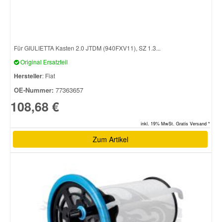
Smart Ersatzteile
Für GIULIETTA Kasten 2.0 JTDM (940FXV11), SZ 1.3...
Suzuki Ersatzteile
Original Ersatzteil
Hersteller
: Fiat
Toyota Ersatzteile
OE-Nummer:
77363657
108,68 €
Vauxhall Ersatzteile
inkl. 19% MwSt. Gratis Versand *
Volvo Ersatzteile
Zum Artikel